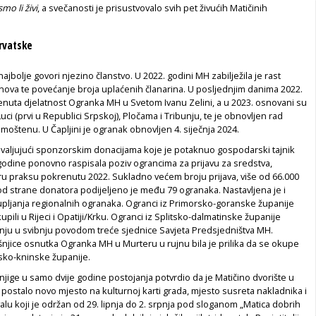
smo li živi
, a svečanosti je prisustvovalo svih pet živućih Matičinih
rvatske
ajbolje govori njezino članstvo. U 2022. godini MH zabilježila je rast
nova te povećanje broja uplaćenih članarina. U posljednjim danima 2022.
nuta djelatnost Ogranka MH u Svetom Ivanu Zelini, a u 2023. osnovani su
uci (prvi u Republici Srpskoj), Pločama i Tribunju, te je obnovljen rad
oštenu. U Čapljini je ogranak obnovljen 4. siječnja 2024.
hvaljujući sponzorskim donacijama koje je potaknuo gospodarski tajnik
 godine ponovno raspisala poziv ograncima za prijavu za sredstva,
u praksu pokrenutu 2022. Sukladno većem broju prijava, više od 66.000
d strane donatora podijeljeno je među 79 ogranaka. Nastavljena je i
pljanja regionalnih ogranaka. Ogranci iz Primorsko-goranske županije
pili u Rijeci i Opatiji/Krku. Ogranci iz Splitsko-dalmatinske županije
inju u svibnju povodom treće sjednice Savjeta Predsjedništva MH.
šnjice osnutka Ogranka MH u Murteru u rujnu bila je prilika da se okupe
nsko-kninske županije.
 knjige u samo dvije godine postojanja potvrdio da je Matičino dvorište u
postalo novo mjesto na kulturnoj karti grada, mjesto susreta nakladnika i
valu koji je održan od 29. lipnja do 2. srpnja pod sloganom „Matica dobrih