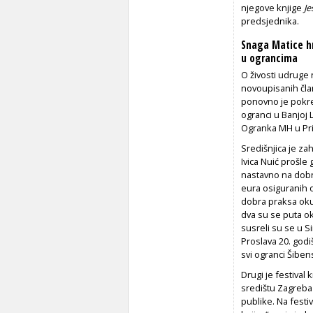
njegove knjige
Je
predsjednika.
Snaga Matice h
u ograncima
O živosti udruge n
novoupisanih čla
ponovno je pokre
ogranci u Banjoj L
Ogranka MH u Prim
Središnjica je za
Ivica Nuić prošle
nastavno na dobr
eura osiguranih o
dobra praksa oku
dva su se puta oku
susreli su se u S
Proslava 20. godi
svi ogranci Šibe
Drugi je festival
središtu Zagreba 
publike. Na festi