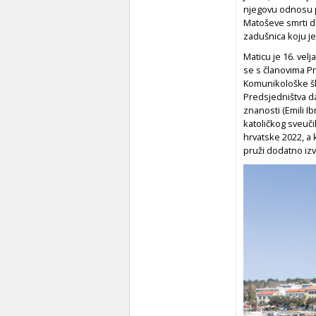
njegovu odnosu p
Matoševe smrti de
zadušnica koju j
Maticu je 16. vel
se s članovima P
Komunikološke šk
Predsjedništva da
znanosti (Emili Ib
katoličkog sveuči
hrvatske 2022, a 
pruži dodatno iz