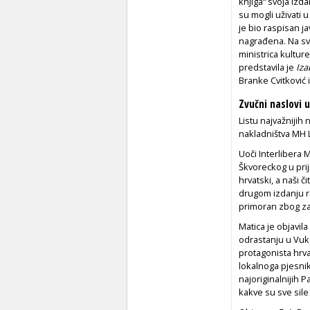
knjiga“ svoja izda
su mogli uživati 
je bio raspisan ja
nagrađena. Na sve
ministrica kultur
predstavila je
Iza
Branke Cvitković i
Zvučni naslovi 
Listu najvažnijih
nakladništva MH L
Uoči Interlibera 
Škvoreckog u pri
hrvatski, a naši č
drugom izdanju ro
primoran zbog za
Matica je objavila
odrastanju u Vuko
protagonista hrva
lokalnoga pjesnik
najoriginalnijih 
kakve su sve sile 