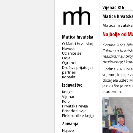
Vijenac 816
Matica hrvatsk
Matica hrvatska 
Najbolje od Ma
Matica hrvatska
O Matici hrvatskoj
Godina 2023. bila
Novosti
Zakona o hrvatsko
Učlanite se
realizirani su bro
Odjeli
društvenog i kult
Ogranci
Društva prijatelja i
Godina 2023. bila
partneri
vrijeme, koja je
Kontakt
doživjela uzlet. M
Izdavaštvo
jeziku što je re
studenom.
Knjige
Vijenac
Kolo
Hrvatska revija
Prirodoslovlje
Elektroničke knjige
Zbivanja
Najave