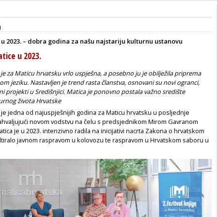
a
u 2023. – dobra godina za našu najstariju kulturnu ustanovu
tice u 2023.
 je za Maticu hrvatsku vrlo uspješna, a posebno ju je obilježila priprema
m jeziku. Nastavljen je trend rasta članstva, osnovani su novi ogranci,
jni projekti u Središnjici. Matica je ponovno postala važno središte
urnog života Hrvatske
 je jedna od najuspješnijih godina za Maticu hrvatsku u posljednje
 zahvaljujući novom vodstvu na čelu s predsjednikom Mirom Gavranom
atica je u 2023. intenzivno radila na inicijativi nacrta Zakona o hrvatskom
zultiralo javnom raspravom u kolovozu te raspravom u Hrvatskom saboru u