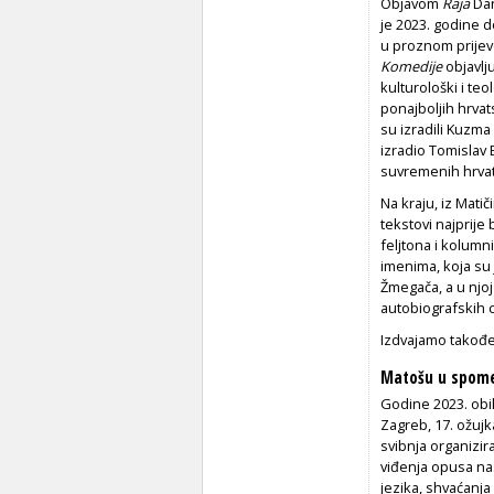
Objavom
Raja
Dan
je 2023. godine d
u proznom prijevo
Komedije
objavlju
kulturološki i teo
ponajboljih hrva
su izradili Kuzma 
izradio Tomislav
suvremenih hrvats
Na kraju, iz Matič
tekstovi najprije 
feljtona i kolumn
imenima, koja su j
Žmegača, a u njoj
autobiografskih cr
Izdvajamo takođe
Matošu u spom
Godine 2023. obil
Zagreb, 17. ožujk
svibnja organizir
viđenja opusa nas
jezika, shvaćanja