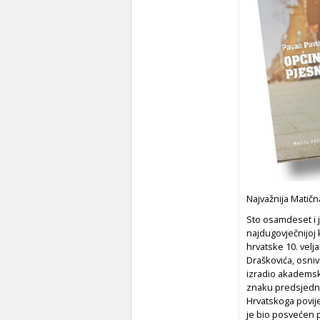
Najvažnija Matičn
Sto osamdeset i j
najdugovječnijoj 
hrvatske 10. velj
Draškovića, osniv
izradio akademski
znaku predsjednik
Hrvatskoga povij
je bio posvećen 