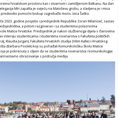
rema hrvatskom prostoru kao i stvarnom i zamišljenom Balkanu. Na dan
legacija MH zapalila je svijeću na Matoševu grobu, a slavljena je i misa
e predvodio pomoćni biskup zagrebački mons. Ivica Šaško.
jače 2023. godine posjetio i predsjednik Republike Zoran Milanović, sastao
redsjedništva, a potom razgovarao i sa studentima polaznicima
ole Matice hrvatske. Predsjednik je nakon službenoga dijela s članovima
o intervju studenticama i studentima novinarstva s Fakulteta političkih
rulj, Klaudia Jurgan), Fakulteta hrvatskih studija (Vilim Kalle) i Hrvatskog
lišta (Barbara Poslek) koji su pohađali Komunikološku školu Matice
koja je pokrenuta s ciljem da se studentima novinarstva i komunikologije
vannastavno obrazovanje s područja medija.