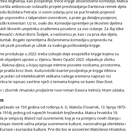
tea Alighierija, kao posljednje, treće knjige
Božanstvene komedije
, Matica
ovršila ambiciozan izdavački projekt predstavljanja Danteova remek-djela
du Božidara Petrača. U ovom izdanju prvi se put hrvatski prijevod
je usporedno s talijanskim izvornikom, a prate ga detaljni povijesni,
loški komentari. Uz to, svaki dio
Komedije
opremljen je likovnim djelima
tskih likovnih umjetnika izrađenima posebno za ovo izdanje. Za
Raj
slike
Kovačić i Antun Boris Švaljek, a naslovnicu je, kao i za prva dva dijela,
 Buntak. Bogato opremljena
Božanstvena komedija
u prijevodu na
ki jezik poseban je užitak za svakoga poštovatelja knjige.
ine produkcije u 2023. treba izdvojiti dvije esejističke knjige kojima su
bili objavljeni upravo u
Vijencu
. Nives Opačić 2023. objavila je zbirku
i,
Rakova djeca
, u kojoj ispisuje intimne posvete osobama, prostorima,
e pratila kroz život.
Kulturološki kvartet
posljednja je knjiga Viktora
 je jedan od intelektualnih velikana našega vremena napisao niz
tica te ispisao završne riječi o temama kojima se bavio čitav život.
r i zbornik
Hrvatsko proljeće
te novi roman Davora Velnića
Hram oblaka.
en
ježavalo se 150 godina od rođenja A. G. Matoša (Tovarnik, 13. lipnja 1873–
a 1914), jednog od najvećih hrvatskih književnika. Matica hrvatska 19.
ala je simpozij
Matoš naš suvremenik
, koji je na primjeru novih čitanja i
tojao otvoriti važna pitanja suvremene kulture, nacionalnoga identiteta i
 Europe i europske kulture. Prvi dio bio je posvećen Matoševoj Hrvatskoj,