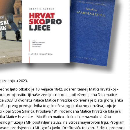
a izdanja u 2023.
edno ljeto otkako je 10. veljače 1842. udaren temelj Matici hrvatskoj –
kulturnoj instituciji naše zemlje i naroda, obilježeno je na Dan matice
ače 2023. U dvorištu Palače Matice hrvatske otkrivena je bista grofa Janka
ača i prvog predsjednika toga književnog i kulturnog društva, koju je
 kipar Stipe Sikirica. Proslava 181. rođendana Matice hrvatske bila je u
a Matice hrvatske – Matičinih matica – kako ih je nazvala izložba
esnog muzeja i MH postavljena 2022. na Strossmayerovom trgu. Program
prvom predsjedniku MH grofu Janku Draškoviću te Igoru Zidiću i promociji