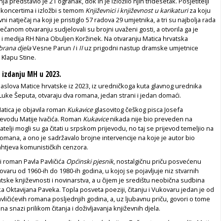
nja predstavio je 21 ogranak, dok ih je izložilo njih tridesetak. Posjetitelji
u koncertima i izložbi s temom
Književnici i književnost u karikaturi
za koju
vni natječaj na koji je pristiglo 57 radova 29 umjetnika, a tri su najbolja rada
čanom otvaranju sudjelovali su brojni uvaženi gosti, a otvorila ga je
e i medija RH Nina Obuljen Koržinek. Na otvaranju Matica hrvatska
brana djela
Vesne Parun
I
i
II
uz prigodni nastup dramske umjetnice
 Klapu Stine.
u izdanju MH u 2023.
 naslova Matice hrvatske iz 2023, iz uredničkoga kuta glavnog urednika
uke Šeputa, otvaraju dva romana, jedan strani i jedan domaći.
Matica je objavila roman
Kukavice
glasovitog češkog pisca Josefa
jevodu Matije Ivačića. Roman
Kukavice
nikada nije bio preveden na
itatelji mogli su ga čitati u srpskom prijevodu, no taj se prijevod temeljio na
mana, a ono je sadržavalo brojne intervencije na koje je autor bio
htjeva komunističkih cenzora.
 i roman Pavla Pavličića
Općinski pjesnik
, nostalgičnu priču posvećenu
varu od 1960-ih do 1980-ih godina, u kojoj se pojavljuje niz stvarnih
tske književnosti i novinarstva, a u čijem je središtu neobična sudbina
a Oktavijana Paveka. Topla posveta poeziji, čitanju i Vukovaru jedan je od
Pavličićevih romana posljednjih godina, a, uz ljubavnu priču, govori o tome
na snazi prilikom čitanja i doživljavanja književnih djela.