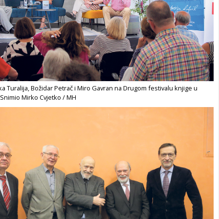
a Turalija, Božidar Petrač i Miro Gavran na Drugom festivalu knjige u
/ Snimio Mirko Cvjetko / MH