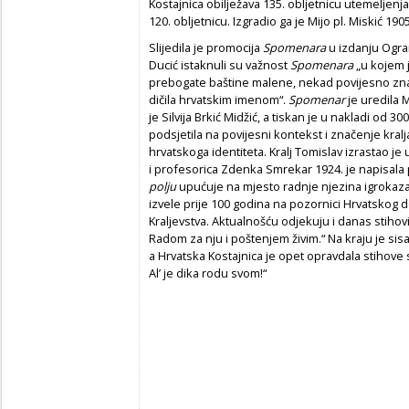
Kostajnica obilježava 135. obljetnicu utemeljenja.
120. obljetnicu. Izgradio ga je Mijo pl. Miskić 1
Slijedila je promocija
Spomenara
u izdanju Ogra
Ducić istaknuli su važnost
Spomenara
„u kojem 
prebogate baštine malene, nekad povijesno znač
dičila hrvatskim imenom“.
Spomenar
je uredila
M
je Silvija Brkić Midžić, a tiskan je u nakladi od 3
podsjetila na povijesni kontekst i značenje kral
hrvatskoga identiteta. Kralj Tomislav izrastao je
i profesorica Zdenka Smrekar 1924. je napisala p
polju
upućuje na mjesto radnje njezina igrokaza.
izvele prije 100 godina na pozornici Hrvatskog 
Kraljevstva. Aktualnošću odjekuju i danas stihov
Radom za nju i poštenjem živim.“ Na kraju je sisa
a Hrvatska Kostajnica je opet opravdala stihove 
Al’ je dika rodu svom!“