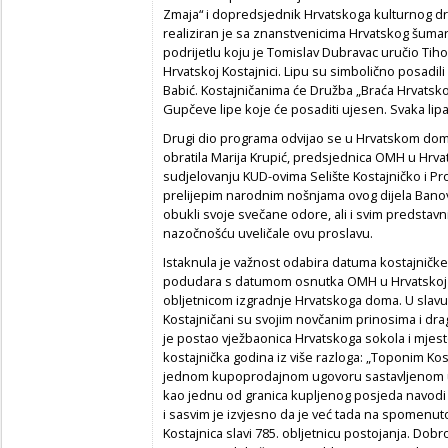
Zmaja“ i dopredsjednik Hrvatskoga kulturnog d
realiziran je sa znanstvenicima Hrvatskog šumar
podrijetlu koju je Tomislav Dubravac uručio T
Hrvatskoj Kostajnici. Lipu su simbolično posadili
Babić. Kostajničanima će Družba „Braća Hrvatsko
Gupčeve lipe koje će posaditi ujesen. Svaka lipa
Drugi dio programa odvijao se u Hrvatskom do
obratila Marija Krupić, predsjednica OMH u Hrvats
sudjelovanju KUD-ovima Selište Kostajničko i Pros
prelijepim narodnim nošnjama ovog dijela Banov
obukli svoje svečane odore, ali i svim predstav
nazočnošću uveličale ovu proslavu.
Istaknula je važnost odabira datuma kostajničke
podudara s datumom osnutka OMH u Hrvatskoj Ko
obljetnicom izgradnje Hrvatskoga doma. U slavu 
Kostajničani su svojim novčanim prinosima i dra
je postao vježbaonica Hrvatskoga sokola i mjesto
kostajnička godina iz više razloga: „Toponim Kos
jednom kupoprodajnom ugovoru sastavljenom u
kao jednu od granica kupljenog posjeda navodi c
i sasvim je izvjesno da je već tada na spomenuto
Kostajnica slavi 785. obljetnicu postojanja. Dob