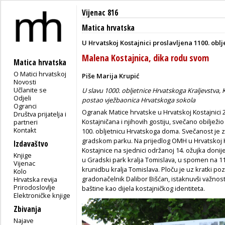
Vijenac 816
Matica hrvatska
U Hrvatskoj Kostajnici proslavljena 1100. obl
Malena Kostajnica, dika rodu svom
Matica hrvatska
O Matici hrvatskoj
Piše Marija Krupić
Novosti
Učlanite se
U slavu 1000. obljetnice Hrvatskoga Kraljevstva, K
Odjeli
postao vježbaonica Hrvatskoga sokola
Ogranci
Ogranak Matice hrvatske u Hrvatskoj Kostajnici 29
Društva prijatelja i
Kostajničana i njihovih gostiju, svečano obilježio
partneri
Kontakt
100. obljetnicu Hrvatskoga doma. Svečanost je 
gradskom parku. Na prijedlog OMH u Hrvatskoj K
Izdavaštvo
Kostajnice na sjednici održanoj 14. ožujka doni
Knjige
u Gradski park kralja Tomislava, u spomen na 110
Vijenac
krunidbu kralja Tomislava. Ploču je uz kratki po
Kolo
gradonačelnik Dalibor Bišćan, istaknuvši važnost
Hrvatska revija
Prirodoslovlje
baštine kao dijela kostajničkog identiteta.
Elektroničke knjige
Zbivanja
Najave