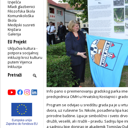
Izvješća
Mladi glazbenici
Filozofska škola
Komunikološka
škola
Medijski susreti
Knjižara
Galerija
EU Projekt
Uključiva kultura -
potpora socijalnoj
inkluziji kroz kulturu
putem Vijenca
Inkluzija
Info pano o preimenovanju gradskog parka imen
predsjednica OMH u Hrvatskoj Kostajnici i grado
Program se odvijao u središtu grada pa je u v
dvora, uz ruševine Sv. Nikole, posađena lipa kao
prirodne baštine. Lipa je simbolično i sveto drvo
družili, veselili, ali i tražili – pravdu. Sadnju lip
a sadnicu lipe donirao je akademik Tomislav Du