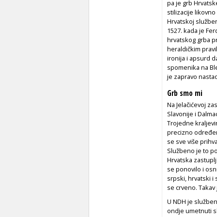
pa je grb Hrvatsk
stilizacije likovn
Hrvatskoj službe
1527. kada je Fer
hrvatskog grba p
heraldičkim prav
ironija i apsurd d
spomenika na Blei
je zapravo nastao 
Grb smo mi
Na Jelačićevoj zas
Slavonije i Dalma
Trojedne kraljevin
precizno određen 
se sve više prihv
Službeno je to p
Hrvatska zastupl
se ponovilo i osn
srpski, hrvatski i
se crveno. Takav 
U NDH je službeno
ondje umetnuti sl