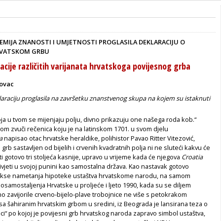
MIJA ZNANOSTI I UMJETNOSTI PROGLASILA DEKLARACIJU O
RVATSKOM GRBU
acije različitih varijanata hrvatskoga povijesnog grba
povac
araciju proglasila na završetku znanstvenog skupa na kojem su istaknuti
boja u tvom se mijenjaju polju, divno prikazuju one našega roda kob.“
om zvuči rečenica koju je na latinskom 1701. u svom djelu
a
napisao otac hrvatske heraldike, polihistor Pavao Ritter Vitezović,
 grb sastavljen od bijelih i crvenih kvadratnih polja ni ne sluteći kakvu će
ti gotovo tri stoljeća kasnije, upravo u vrijeme kada će njegova
Croatia
ivjeti u svojoj punini kao samostalna država. Kao nastavak gotovo
akse nametanja hipoteke ustaštva hrvatskome narodu, na samom
samostaljenja Hrvatske u proljeće i ljeto 1990, kada su se diljem
 zavijorile crveno-bijelo-plave trobojnice ne više s petokrakom
a šahiranim hrvatskim grbom u sredini, iz Beograda je lansirana teza o
ci“ po kojoj je povijesni grb hrvatskog naroda zapravo simbol ustaštva,