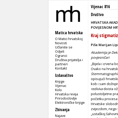
Vijenac 816
Društvo
HRVATSKA AKADE
POVIJESNOM H
Matica hrvatska
Kraj stigmatiz
O Matici hrvatskoj
Novosti
Piše Marijan Li
Učlanite se
Odjeli
Akademija je Dekl
Ogranci
povjesničari
Društva prijatelja i
„Bijela i crvena 
partneri
Kontakt
Ovako na hrvatsk
Stemmatographi
Izdavaštvo
opisujući hrvatski
Knjige
kob i sam doživje
Vijenac
rediviva
doista ož
Kolo
polustoljetne pr
Hrvatska revija
Prirodoslovlje
početku procesa o
Elektroničke knjige
Hrvatske slobodno
zvijezdom, nego s
Zbivanja
„ustaškoj šahovni
Najave