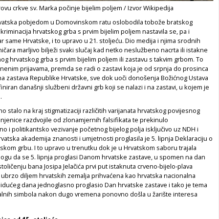
rovu crkve sv. Marka počinje bijelim poljem / Izvor Wikipedija
rvatska pobjedom u Domovinskom ratu oslobodila tobože bratskog
inkriminacija hrvatskog grba s prvim bijelim poljem nastavila se, pa i
ar same Hrvatske, i to upravo u 21. stoljeću. Dio medija i njima srodnih
ičara marljivo bilježi svaki slučaj kad netko neslužbeno nacrta ili istakne
nog hrvatskog grba s prvim bijelim poljem ili zastavu s takvim grbom. To
aznenim prijavama, premda se radi o zastavi koja je od srpnja do prosinca
ena zastava Republike Hrvatske, sve dok uoči donošenja Božićnog Ustava
niran današnji službeni državni grb koji se nalazi i na zastavi, u kojem je
.
 stalo na kraj stigmatizaciji različitih varijanata hrvatskog povijesnog
injenice razdvojile od zlonamjernih falsifikata te prekinulo
i politikantsko vezivanje početnog bijelog polja isključivo uz NDH i
rvatska akademija znanosti i umjetnosti proglasila je 5. lipnja Deklaraciju o
skom grbu. I to upravo u trenutku dok je u Hrvatskom saboru trajala
dlogu da se 5. lipnja proglasi Danom hrvatske zastave, u spomen na dan
toličenju bana Josipa Jelačića prvi put istaknuta crveno-bijelo-plava
e ubrzo diljem hrvatskih zemalja prihvaćena kao hrvatska nacionalna
 idućeg dana jednoglasno proglasio Dan hrvatske zastave i tako je tema
alnih simbola nakon dugo vremena ponovno došla u žarište interesa