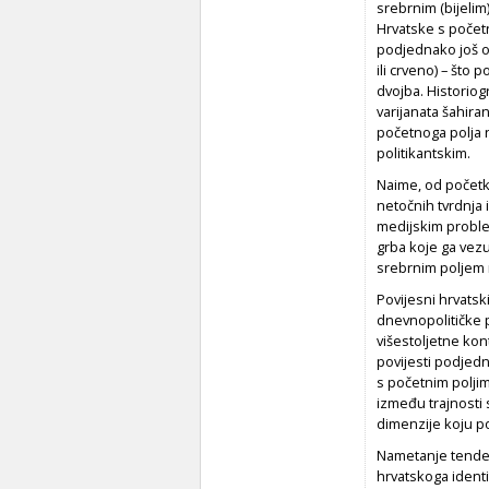
srebrnim (bijelim)
Hrvatske s početn
podjednako još od
ili crveno) – što 
dvojba. Historiog
varijanata šahir
početnoga polja 
politikantskim.
Naime, od početka
netočnih tvrdnja 
medijskim proble
grba koje ga vezuj
srebrnim poljem 
Povijesni hrvatsk
dnevnopolitičke p
višestoljetne kon
povijesti podjed
s početnim polji
između trajnosti
dimenzije koju p
Nametanje tendenc
hrvatskoga identi