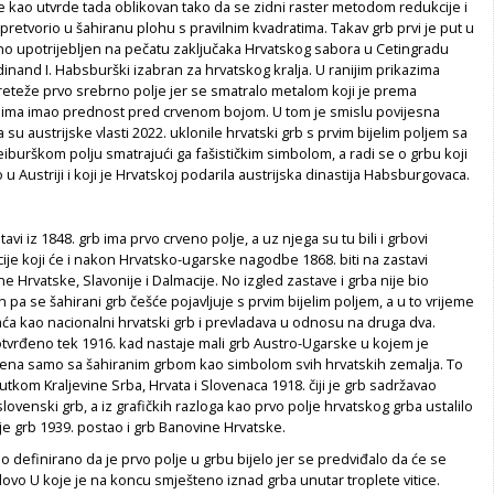
e kao utvrde tada oblikovan tako da se zidni raster metodom redukcije i
o pretvorio u šahiranu plohu s pravilnim kvadratima. Takav grb prvi je put u
no upotrijebljen na pečatu zaključaka Hrvatskog sabora u Cetingradu
dinand I. Habsburški izabran za hrvatskog kralja. U ranijim prikazima
reteže prvo srebrno polje jer se smatralo metalom koji je prema
ilima imao prednost pred crvenom bojom. U tom je smislu povijesna
a su austrijske vlasti 2022. uklonile hrvatski grb s prvim bijelim poljem sa
burškom polju smatrajući ga fašističkim simbolom, a radi se o grbu koji
u Austriji i koji je Hrvatskoj podarila austrijska dinastija Habsburgovaca.
tavi iz 1848. grb ima prvo crveno polje, a uz njega su tu bili i grbovi
cije koji će i nakon Hrvatsko-ugarske nagodbe 1868. biti na zastavi
e Hrvatske, Slavonije i Dalmacije. No izgled zastave i grba nije bio
pa se šahirani grb češće pojavljuje s prvim bijelim poljem, a u to vrijeme
aća kao nacionalni hrvatski grb i prevladava u odnosu na druga dva.
otvrđeno tek 1916. kad nastaje mali grb Austro-Ugarske u kojem je
jena samo sa šahiranim grbom kao simbolom svih hrvatskih zemalja. To
utkom Kraljevine Srba, Hrvata i Slovenaca 1918. čiji je grb sadržavao
 slovenski grb, a iz grafičkih razloga kao prvo polje hrvatskog grba ustalilo
je grb 1939. postao i grb Banovine Hrvatske.
 definirano da je prvo polje u grbu bijelo jer se predviđalo da će se
ovo U koje je na koncu smješteno iznad grba unutar troplete vitice.