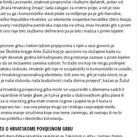
e Emilij Laszowski, istaknuti povjesničar i kulturni djelatnik, jedan od
Braća Hrvatskog Zmaja“, tada zalagao za crveno polje, a isti je stav
kad su ga i komunističke vlasti pitale za mišljenje pa je grb Narodne,
tičke Republike Hrvatske, uz elemente sovjetske heraldike (žitno klasje,
vanj i neizbježna petokraka zvijezda na vrhu), imao hrvatski grb s prvim
i ono nije bilo službeno definirano pa je bilo i inačica s prvim bijelim
esnom grbu i nekim lažnim prijeporima s njim u vezi govorio je
ve Školske knjige Ante Žužul koji je upozorio na slučajeve kada su
njih desetak godina bili kažnjavani zbog isticanja zastave s prvim bijelim
le da se mi bavimo samima sobom. To traže oni koji ne mogu podnijeti
vatsku slobodu. Hrvatski grb nije ni socijalistički ni komunistički ni ustaški,
b hrvatskog nacionalnog identiteta. Grb smo mi, grb je naša istost, to je
 je naša sloboda, naša budućnost i naša zbirna povijest“, kazao je Žužul.
ja hrvatskog povijesnog grba može se usporediti s dilemama sadrži li
opardove ili lavlje glave, je li prva greda u dubrovačkom grbu plava ili
za iz istarskog grba imati crvene rogove i papke te je li kuna iz
apravo lav – sva ova pitanja mogu se i trebaju raspravljati među
i onima manje stručnima koje ove teme zanimaju, ali nemaju ili ne bi
kvu političku i ideološku konotaciju.
AZU O HRVATSKOME POVIJESNOM GRBU
grb Republike Hrvatske reguliran je Zakonom o grbu, zastavi i himni