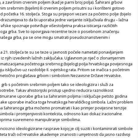
, a završnim crvenim poljem (kad je parni broj polja). Šahirani grbovi
im srebrnim (bijelim) ili crvenim poljem prisutni su i korišteni gotovo
 početka 16. stoljeća. Stoga su prijepori vezani za početno polje (bijelo
podrazumijeva to da bi uporaba jedne varijante isključivala drugu – lažna
rafske spoznaje potvrđuje višestoljetna praksa isticanja različitih
anoga grba. Sve to opovrgava recentne teze o posebnom značenju
našega grba, pa se one mogu smatrati pseudoznanstvenim i
 21. stoljeća te su se teze u javnosti počele nametati ponavljanjem
i iz njih izvedenih lažnih zaključaka. Uglavnom je riječ o zlonamjernim
matizacijama početnoga srebrnog (bijelog) polja hrvatskoga povijesnoga
u isključivo uz razdoblje II. svjetskog rata. Pritom se inačica s početnim
netočno proglašava grbom i simbolom Nezavisne Države Hrvatske.
i grb s početnim srebrnim poljem tako se ideologizira i služi za
otrebe. Takav ahistorijski pristup ujedno reducira raznolikost
tinuirane uporabe grba sa šahiranim poljima i isključuje petsto godina
nake uporabe inačica toga hrvatskoga heraldičkog simbola. Lažni problem
ma šahiranoga grba možemo promatrati i kao primjer povijesne tenzije
 simbola i promjenjivosti konteksta, odnosno kao dokaz iracionalne
oprima suvremeno manipuliranje simbolima.
iozno ideologizirane rasprave kojoj je cilj suziti i kontaminirati simbole
teta traži od Hrvatske akademije znanosti i umjetnosti da jasno razdvoji