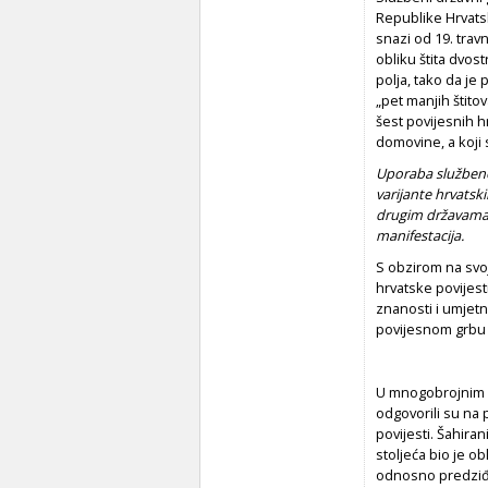
Republike Hrvatsk
snazi od 19. trav
obliku štita dvos
polja, tako da je 
„pet manjih štito
šest povijesnih h
domovine, a koji s
Uporaba službenog
varijante hrvatski
drugim državama u
manifestacija.
S obzirom na svoj
hrvatske povijesti
znanosti i umjetn
povijesnom grbu 
U mnogobrojnim z
odgovorili su na 
povijesti. Šahiran
stoljeća bio je o
odnosno predziđa 