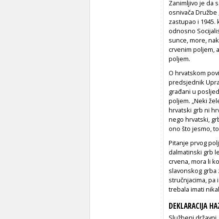
Zanimljivo je da s
osnivača Družbe „
zastupao i 1945. 
odnosno Socijalis
sunce, more, nako
crvenim poljem, al
poljem.
O hrvatskom povij
predsjednik Upra
građani u posljed
poljem. „Neki že
hrvatski grb ni hr
nego hrvatski, gr
ono što jesmo, to
Pitanje prvog pol
dalmatinski grb le
crvena, mora li ko
slavonskog grba z
stručnjacima, pa 
trebala imati nika
DEKLARACIJA H
Službeni državni 