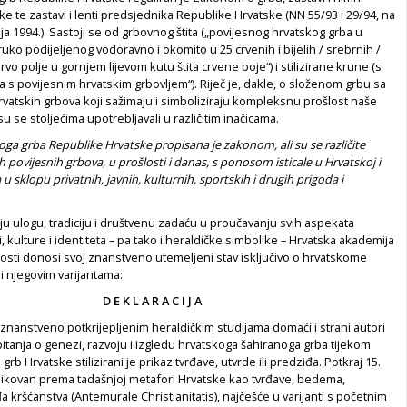
e te zastavi i lenti predsjednika Republike Hrvatske (NN 55/93 i 29/94, na
nja 1994.). Sastoji se od grbovnog štita („povijesnog hrvatskog grba u
truko podijeljenog vodoravno i okomito u 25 crvenih i bijelih / srebrnih /
prvo polje u gornjem lijevom kutu štita crvene boje“) i stilizirane krune (s
va s povijesnim hrvatskim grbovljem“). Riječ je, dakle, o složenom grbu sa
rvatskih grbova koji sažimaju i simboliziraju kompleksnu prošlost naše
u se stoljećima upotrebljavali u različitim inačicama.
a grba Republike Hrvatske propisana je zakonom, ali su se različite
h povijesnih grbova, u prošlosti i danas, s ponosom isticale u Hrvatskoj i
 sklopu privatnih, javnih, kulturnih, sportskih i drugih prigoda i
u ulogu, tradiciju i društvenu zadaću u proučavanju svih aspekata
, kulture i identiteta – pa tako i heraldičke simbolike – Hrvatska akademija
osti donosi svoj znanstveno utemeljeni stav isključivo o hrvatskome
i njegovim varijantama:
D E K L A R A C I J A
nanstveno potkrijepljenim heraldičkim studijama domaći i strani autori
pitanja o genezi, razvoju i izgledu hrvatskoga šahiranoga grba tijekom
i grb Hrvatske stilizirani je prikaz tvrđave, utvrde ili predziđa. Potkraj 15.
blikovan prema tadašnjoj metafori Hrvatske kao tvrđave, bedema,
kršćanstva (Antemurale Christianitatis), najčešće u varijanti s početnim