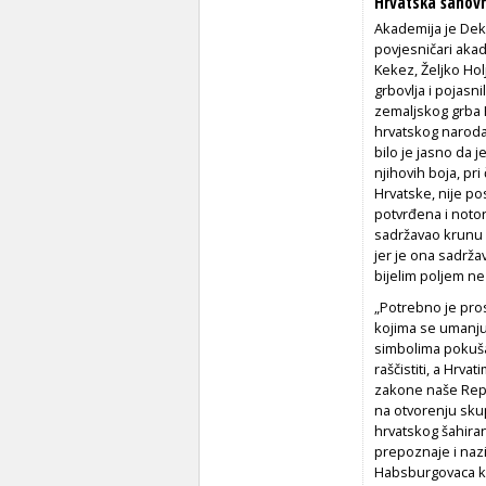
Hrvatska šahovn
Akademija je Dek
povjesničari akad
Kekez, Željko Hol
grbovlja i pojasni
zemaljskog grba H
hrvatskog naroda 
bilo je jasno da 
njihovih boja, pr
Hrvatske, nije po
potvrđena i notor
sadržavao krunu 
jer je ona sadrža
bijelim poljem ne
„Potrebno je prosv
kojima se umanju
simbolima pokušav
raščistiti, a Hrv
zakone naše Repu
na otvorenju sku
hrvatskog šahiran
prepoznaje i naz
Habsburgovaca kao