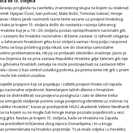
ica od 15. stoljeća
laraciju proglasila na završetku znanstvenog skupa na kojem su istaknuti
emik Stjepan Ćosić, Ivan Jurković, Mate Božić, Tomislav Galović, Hrvoje
jevac i Mario Jareb razmotrili razne teme vezane uz povijest hrvatskog
li kako je krajem 15. stoljeća došlo do nastanka i razvoja šahiranog
rvatske koji je u 19. i 20. stoljeću postao općeprihvaćeni nacionalni grb
i sastavni dio hrvatske nacionalne i državne zastave. Iz njihovih izlaganja
je u šahiranom hrvatskom grbu kroz stoljeća varirao i broj polja i raspored
i čemu se boja početnog polja nikad, sve do stvaranja samostalne
sebno problematizirala, niti joj se pridavalo ideološko značenje. Jasno je
na činjenica da se prva zastava Republike Hrvatske gdje šahirani grb nije
s grbovima hrvatskih zemalja ne može poistovjećivati sa zastavom NDH
vala i slovo U kao simbol ustaškog pokreta, pa prema tome niti grb s prvim
 može biti simbol ustaštva.
ijetliti prijepore koji se pojavljuju i zaštititi povijest Hrvata od napada
ju nacionalne vrijednosti. Nametanjem lažnih dilema o hrvatskim
a se diskreditirati sva povijesna postignuća i zato te dileme treba
atima omogućiti slavljenje punine svoga povijesnog identiteta uz oslonac na
blike Hrvatske“, kazao je predsjednik HAZU akademik Velimir Neidhardt
pa na kojem su se mogle čuti mnoge manje poznate pojedinosti u vezi
og grba. Nastao je krajem 15. stoljeća, kada se Hrvatska na Zapadu
iva predziđem kršćanstva zbog otpora Osmanlijama, i to u krugu
 pretendenata na hrvatsko prijestolje. To je imalo odjeka i u heraldici,