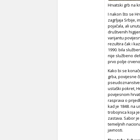
Hrvatski grb na k
I nakon što se H
zagrljaja Srbije, 
pojačala, ali unut
društvenih higijen
varijantu povijes
rezultira čak i k
1990. bila služb
nije službeno defi
prvo polje crveno
Kako bi se konačno
grba, povijesne č
pseudoznanstveno 
ustaški pokret, H
povijesnom hrvat
rasprava o prije
kad je 1848. na us
trobojnica koja j
zastava. Sabor je
temeljnih nacion
javnosti.