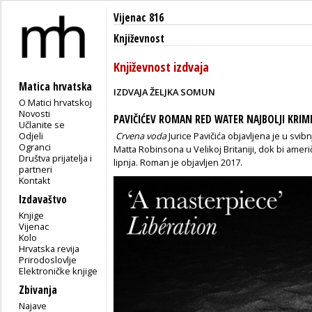
Vijenac 816
Književnost
Književnost izdvaja
Matica hrvatska
IZDVAJA ŽELJKA SOMUN
O Matici hrvatskoj
Novosti
PAVIČIĆEV ROMAN RED WATER NAJBOLJI KRIMI
Učlanite se
Odjeli
Crvena voda
Jurice Pavičića objavljena je u sv
Ogranci
Matta Robinsona u Velikoj Britaniji, dok bi ameri
Društva prijatelja i
lipnja. Roman je objavljen 2017.
partneri
Kontakt
Izdavaštvo
Knjige
Vijenac
Kolo
Hrvatska revija
Prirodoslovlje
Elektroničke knjige
Zbivanja
Najave