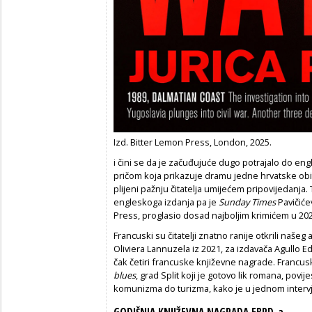
Izd. Bitter Lemon Press, London, 2025.
i čini se da je začuđujuće dugo potrajalo do e
pričom koja prikazuje dramu jedne hrvatske obite
plijeni pažnju čitatelja umijećem pripovije­danja. 
engleskoga izdanja pa je
Sunday Times
Pavičić
Press, proglasio dosad najboljim krimićem u 202
Francuski su čitatelji znatno ranije otkrili naše
Oliviera Lannuzela iz 2021, za izdavača Agullo Ed
čak četiri francuske književne nagrade. Francusk
blues
, grad Split koji je gotovo lik romana, povi
komunizma do turizma, kako je u jednom intervj