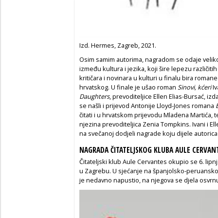
Izd. Hermes, Zagreb, 2021.
Osim samim autorima, nagradom se odaje veliko 
između kultura i jezika, koji šire lepezu različit
kritičara i novinara u kulturi u finalu bira roma
hrvatskog. U finale je ušao roman
Sinovi, kćeri
I
Daughters
, prevoditeljice Ellen Elias-Bursać, i
se našli i prijevod Antonije Lloyd-Jones romana
čitati i u hrvatskom prijevodu Mladena Martića, t
njezina prevoditeljica Zenia Tompkins. Ivani i E
na svečanoj dodjeli nagrade koju dijele autorica i
NAGRADA ČITATELJSKOG KLUBA AULE CERVAN
Čitateljski klub Aule Cervantes okupio se 6. lipn
u Zagrebu. U sjećanje na španjolsko-peruanskog
je nedavno napustio, na njegova se djela osvrnu