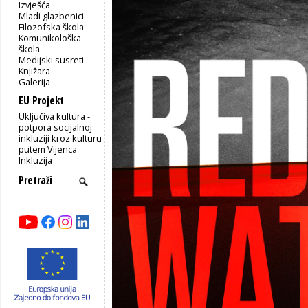
Izvješća
Mladi glazbenici
Filozofska škola
Komunikološka
škola
Medijski susreti
Knjižara
Galerija
EU Projekt
Uključiva kultura -
potpora socijalnoj
inkluziji kroz kulturu
putem Vijenca
Inkluzija