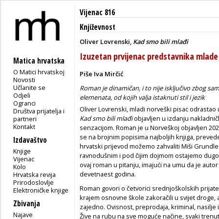
Vijenac 816
Književnost
Oliver Lovrenski,
Kad smo bili mlađi
Izuzetan prvijenac predstavnika mlade
Matica hrvatska
O Matici hrvatskoj
Piše Iva Mirčić
Novosti
Učlanite se
Roman je dinamičan, i to nije isključivo zbog s
Odjeli
elemenata, od kojih valja istaknuti stil i jezik
Ogranci
Oliver Lovrenski, mladi norveški pisac odrastao u
Društva prijatelja i
Kad smo bili mlađi
objavljen u izdanju nakladn
partneri
Kontakt
senzacijom. Roman je u Norveškoj objavljen 20
se na brojnim popisima najboljih knjiga, prevede
Izdavaštvo
hrvatski prijevod možemo zahvaliti Miši Grundleru
Knjige
ravnodušnim i pod čijim dojmom ostajemo dugo. 
Vijenac
ovaj roman u pitanju, imajući na umu da je aut
Kolo
devetnaest godina.
Hrvatska revija
Prirodoslovlje
Roman govori o četvorici srednjoškolskih prijatelj
Elektroničke knjige
krajem osnovne škole zakoračili u svijet droge, 
Zbivanja
zajedno. Ovisnost, preprodaja, kriminal, nasilje
Najave
Žive na rubu na sve moguće načine, svaki trenut