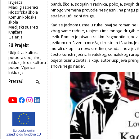
Izvješća
bandi, škole, socijalnih radnika, policije, svojih 
Mladi glazbenici
Mnogo vremena provode nesvjesni, na pragu pre
Filozofska škola
spašavajući jedni druge.
Komunikološka
škola
Kad se jednom uzme u ruke, ovaj se roman ne ispu
Medijski susreti
zbog same radnje, u njemu ima mnogo drugih ele
Knjižara
jezik. Roman je pisan kratkim fragmentima, bez
Galerija
jezikom društvenih mreža, direktnim i šturim. Jezi
EU Projekt
morali uklopiti u novu sredinu, svladati novi jez
Uključiva kultura -
često koristi riječi iz hrvatskog, somalskog i ara
potpora socijalnoj
osjetili težinu života, a koju autor uspijeva prenij
inkluziji kroz kulturu
snova nego nade“.
putem Vijenca
Inkluzija