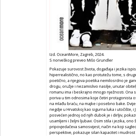
Izd. OceanMore, Zagreb, 2024.
S norveškog preveo Mišo Grundler
Pokazuje surovost života, događaja i jezika isp
hiperrealistično, no kao protutežu tome, s dru
poetično, a njegova poetika nemilosrdno je ganut
drogu, oružje i nezamislivo nasilje, unutar obitel
romanu ima i beskrajno mnogo nježnosti. Ona se 
poriva u tim odnosima koje četiri protagonista
na mlađu braću, na majke i posebno bake. Dvij
negdje u Hrvatskoj kao sigurna luka i utočište, i
posvećen jednoj od njih dubok je i dirljiv, pokaz
usamljeni i željni ljubavi. Osim stila i jezika,
pripovjedačeva samo­svijest, način na koji sagledava
perspektive, pokazuje silan kapacitet i mudrost uv