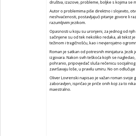
društva, izazove, probleme, boljke s kojima se 
Autor o problemima piše direktno i slojevito, otv
neshvaćenosti, postavljajući pitanje govore li 
razumljivim jezikom.
Opasnosti u koju su uronjeni, za jednog od njih z
sačinjene su od tek nekoliko redaka, ali tekst je
težinom i tragičnošću, kao i nevjerojatno ogrom
Roman je satkan od potresnih minijatura. Jezik j
izgovara. Nakon svih teškoća kojih se nagledao, k
pohranio, pripovjedač sluša rečenicu socijalnog ra
završavaju loše, u pravilu umiru. No on odlučuje b
Oliver Lovrenski napisao je važan roman svoje gen
zaboravljen, ispričao je priče onih koji za to nikad
maestralno.