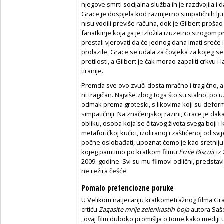
njegove smrti socijalna služba ih je razdvojila i 
Grace je dospjela kod razmjerno simpatičnih ljudi
nisu vodili previše računa, dok je Gilbert proš
fanatkinje koja ga je izložila izuzetno strogom 
prestali vjerovati da će jednog dana imati sreće
prolazile, Grace se udala za čovjeka za kojeg s
pretilosti, a Gilbert je čak morao zapaliti crkvu i 
tiranije.
Premda sve ovo zvuči dosta mračno i tragično, a re
ni tragičan. Najviše zbog toga što su stalno, po 
odmak prema groteski, s likovima koji su deformi
simpatičniji. Na značenjskoj razini, Grace je daka
obliku, osoba koja se čitavog života svega boji i
metaforičkoj kućici, izoliranoj i zaštićenoj od sv
počne oslobađati, upoznat ćemo je kao sretniju 
kojeg pamtimo po kratkom filmu
Ernie Biscuit
iz
2009. godine. Svi su mu filmovi odlični, predstavlj
ne režira češće.
Pomalo pretenciozne poruke
U Velikom natjecanju kratkometražnog filma Gr
crtiću
Zagasite mrlje zelenkastih boja
autora Saše
„ovaj film duboko promišlja o tome kako mediji 