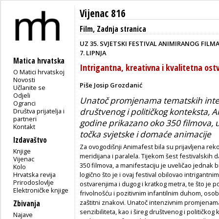
Vijenac 816
Film
,
Zadnja stranica
UZ 35. SVJETSKI FESTIVAL ANIMIRANOG FILM
7. LIPNJA
Matica hrvatska
Intrigantna, kreativna i kvalitetna ost
O Matici hrvatskoj
Novosti
Piše Josip Grozdanić
Učlanite se
Odjeli
Unatoč promjenama tematskih interes
Ogranci
društvenog i političkog konteksta, 
Društva prijatelja i
partneri
godine prikazano oko 350 filmova, u
Kontakt
točka svjetske i domaće animacije
Izdavaštvo
Za ovogodišnji Animafest bila su prijavljena rek
Knjige
meridijana i paralela. Tijekom šest festivalskih da
Vijenac
350 filmova, a manifestaciju je uveličao jednak b
Kolo
Hrvatska revija
logično što je i ovaj festival obilovao intrigantni
Prirodoslovlje
ostvarenjima i dugog i kratkog metra, te što je p
Elektroničke knjige
frivolnošću i pozitivnim infantilnim duhom, oso
zaštitni znakovi. Unatoč intenzivnim promjenama
Zbivanja
senzibiliteta, kao i šireg društvenog i političk
Najave