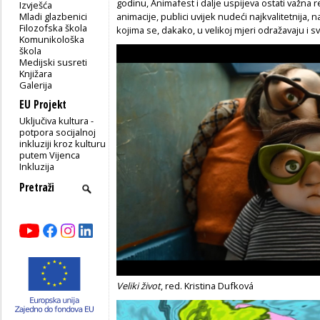
godinu, Animafest i dalje uspijeva ostati važna r
Izvješća
Mladi glazbenici
animacije, publici uvijek nudeći najkvalitetnija, n
Filozofska škola
kojima se, dakako, u velikoj mjeri odražavaju i
Komunikološka
škola
Medijski susreti
Knjižara
Galerija
EU Projekt
Uključiva kultura -
potpora socijalnoj
inkluziji kroz kulturu
putem Vijenca
Inkluzija
Veliki život
, red. Kristina Dufková