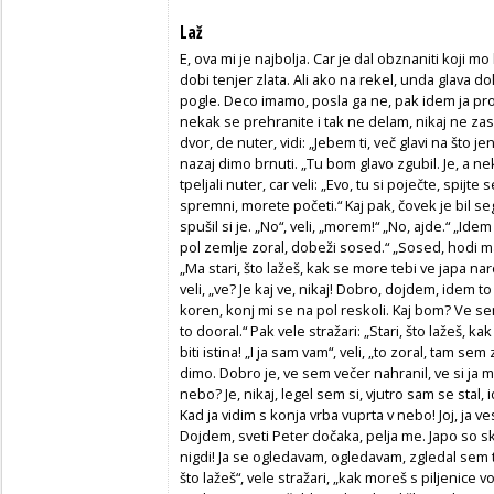
Laž
E, ova mi je najbolja. Car je dal obznaniti koji m
dobi tenjer zlata. Ali ako na rekel, unda glava do
pogle. Deco imamo, posla ga ne, pak idem ja pr
nekak se prehranite i tak ne delam, nikaj ne zaslj
dvor, de nuter, vidi: „Jebem ti, več glavi na što je
nazaj dimo brnuti. „Tu bom glavo zgubil. Je, a ne
tpeljali nuter, car veli: „Evo, tu si poječte, spijt
spremni, morete početi.“ Kaj pak, čovek je bil sega
spušil si je. „No“, veli, „morem!“ „No, ajde.“ „Ide
pol zemlje zoral, dobeži sosed.“ „Sosed, hodi mam
„Ma stari, što lažeš, kak se more tebi ve japa narod
veli, „ve? Je kaj ve, nikaj! Dobro, dojdem, idem 
koren, konj mi se na pol reskoli. Kaj bom? Ve s
to dooral.“ Pak vele stražari: „Stari, što lažeš, ka
biti istina! „I ja sam vam“, veli, „to zoral, tam s
dimo. Dobro je, ve sem večer nahranil, ve si ja mi
nebo? Je, nikaj, legel sem si, vjutro sam se stal
Kad ja vidim s konja vrba vuprta v nebo! Joj, ja v
Dojdem, sveti Peter dočaka, pelja me. Japo so skrs
nigdi! Ja se ogledavam, ogledavam, zgledal sem tri 
što lažeš“, vele stražari, „kak moreš s piljenice vož