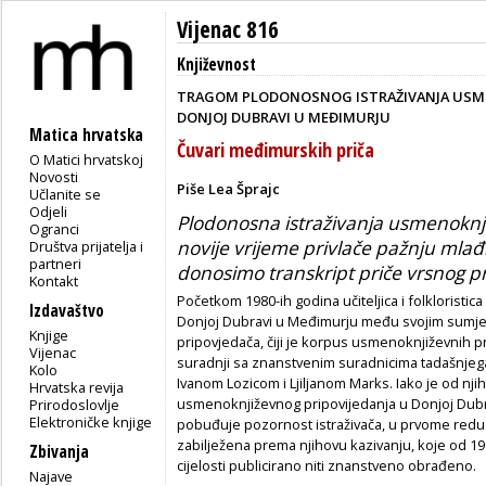
Vijenac 816
Književnost
TRAGOM PLODONOSNOG ISTRAŽIVANJA USME
DONJOJ DUBRAVI U MEĐIMURJU
Matica hrvatska
Čuvari međimurskih priča
O Matici hrvatskoj
Novosti
Piše Lea Šprajc
Učlanite se
Odjeli
Plodonosna istraživanja usmenoknj
Ogranci
novije vrijeme privlače pažnju mlađi
Društva prijatelja i
partneri
donosimo transkript priče vrsnog p
Kontakt
Početkom 1980-ih godina učiteljica i folkloristic
Izdavaštvo
Donjoj Dubravi u Međimurju među svojim sumje
Knjige
pripovjedača, čiji je korpus usmenoknjiževnih pr
Vijenac
suradnji sa znanstvenim suradnicima tadašnjega
Kolo
Ivanom Lozicom i Ljiljanom Marks. Iako je od n
Hrvatska revija
usmenoknjiževnog pripovijedanja u Donjoj Dubrav
Prirodoslovlje
Elektroničke knjige
pobuđuje pozornost istraživača, u prvome redu 
zabilježena prema njihovu kazivanju, koje od 19
Zbivanja
cijelosti publicirano niti znanstveno obrađeno.
Najave