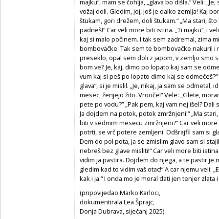
majku“, mam se čohlja, „glava bo dišla.“ Veli: „Je,
vožaj doli. Gledim, joj, još je dalko zemlja! Kaj bo
štukam, gori drežem, doli štukam.“ „Ma stari, što l
padneš!“ Car veli more biti istina. „Ti majku“, i v
kaj si malo počinem. I tak sem zadremal, zima mi 
bombovačke. Tak sem te bombovačke nakuril i ne
preseklo, opal sem doli z japom, v zemljo smo se 
bom ve? Je, kaj, dimo po lopato kaj sam se odmet
vum kaj si peš po lopato dimo kaj se odmečeš?“ Car
glava“, si je mislil. „Je, nikaj, ja sam se odmetal
mesec, ženjejo žito. Vrooče!“ Vele: „Glete, moram
pete po vodu?” „Pak pem, kaj vam nej išel? Dali 
Ja dojdem na potok, potok zmržnjeni!“ „Ma stari, 
biti v sedmim mesecu zmržnjeni?“ Car veli more 
potrti, se vrč potere zemljeni. Odšrajfil sam si g
Dem do pol pota, ja se zmislim glavo sam si stajil n
nebreš bez glave misliti!“ Car veli more biti istina.
vidim ja pastira. Dojdem do njega, a te pastir je
gledim kad to vidim vaš otac!“ A car njemu veli: „E, 
kak i ja.“ I onda mo je moral dati jen tenjer zlata 
(pripovijedao Marko Karloci,
dokumentirala Lea Šprajc,
Donja Dubrava, siječanj 2025)