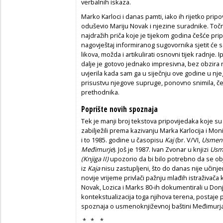
verbalnih iskaza.
Marko Karloci i danas pamti, iako ih rijetko pripo
oduševio Mariju Novak i njezine suradnike. Točni
najdražih priča koje je tijekom godina češće pri
nagovještaj informiranog sugovornika sjetit će se
likova, možda i artikulirati osnovni tijek radnje. 
dalje je gotovo jednako impresivna, bez obzira
uvjerila kada sam ga u siječnju ove godine u nj
prisustvu njegove supruge, ponovno snimila, če
prethodnika.
Poprište novih spoznaja
Tek je manji broj tekstova pripovijedaka koje su 
zabilježili prema kazivanju Marka Karlocija i Mo
i to 1985. godine u časopisu
Kaj
(br. V/VI,
Usmene
Međimurje
). Još je 1987. Ivan Zvonar u knjizi
Usme
(Knjiga II)
upozorio da bi bilo potrebno da se obja
iz
Kaja
nisu zastupljeni, što do danas nije učinje
novije vrijeme privlači pažnju mlađih istraživa
Novak, Lozica i Marks 80-ih dokumentirali u Donj
kontekstualizacija toga njihova terena, postaje po
spoznaja o usmenoknjiževnoj baštini Međimurj
* * *