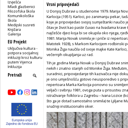
Izvješća
Vrsni pripovjedači
Mladi glazbenici
Filozofska škola
U Donjoj Dubravi u studenome 1979. Marija Nov
Komunikološka
Karlocija (1951). Karloci, po zanimanju pekar, t
škola
koje je pripovijedao svojoj sumještanki naučio j
Medijski susreti
čitav je život kao pastir čuvao na livadama krave
Knjižara
najčešće djeci koja bi se okupila oko njega, rjeđe
Galerija
1981. Marija Novak snimila je i priče iz reperto
EU Projekt
Matotek 1928), s Markom Karlocijem rodbinski pov
Uključiva kultura -
Monika Žiga naučila od svoje majke Kate Karloci, 
potpora socijalnoj
večernjih okupljanja uz rad.
inkluziji kroz kulturu
putem Vijenca
Tih je godina Marija Novak u Donjoj Dubravi snimi
Inkluzija
nekih i znatno starijih od Monike Žiga. Međutim, 
suradnici, pripovijedanje tih kazivačica nije do
je ono umješnošću gotovo neusporedivo s pripovi
repertoara Marka Karlocija ponovno su snimlje
veljači i svibnju 1981, ovoga puta u prisustvu 
istraživanje folklora u Zagrebu – Ivana Lozice (k
što ga je dotad samostalno snimila) te Ljiljane Ma
snažniji institucionalni okvir.