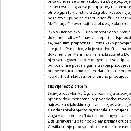
priča donose se prema rukopisu
Dvoje pripovj
je kao i ostatak gradiva prikupljenog na tom te
etnologiju i folkloristiku u Zagrebu. Kazete koje
nego što su joj se na terenu pridružili Lozica 
Međimurja Čakovec koji raspolaže cjelokupnom 
Iako su Karlocijevo i Žigino pripovijedanje Marija 
dokumentirali u više navrata, repertoar ispripovi
se, međutim, prepoznaju u tome kako pripovjedač
iste priče. Primjerice, vrlo je vrijedno što je n
dokumentiran Marijin prvi terenski susret s Mon
njihova razgovora vrlo je otegnut, jer se pripovj
odnosno nije posve sigurna u svoje pripovijedanje 
pripovjedačica samo mjesec dana kasnije pripovi
kao da ih od mladosti kontinuirano pripovijeda.
Suživljenost s pričom
Suživljenost Monike Žiga s pričom koju pripovij
njezinoj dokumentiranoj pripovjedačkoj izvedbi, 
najčešće u dijaloškim dijelovima, te još više u 
su videosnimke vjerno registrirale. Pripovijedaj
vraga napismeno traži da oslobodi ugnjetavani g
Žiga „pretvara“ u papir po kojem prstima druge 
Gestikuliranje pripovjedačice ne doima se nima