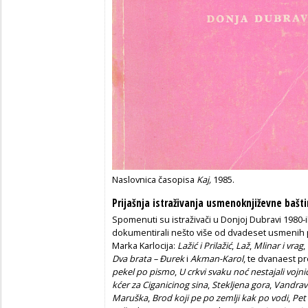
Naslovnica časopisa
Kaj,
1985.
Prijašnja istraživanja usmenoknjiževne bašt
Spomenuti su istraživači u Donjoj Dubravi 198
dokumentirali nešto više od dvadeset usmenih 
Marka Karlocija:
Lažić i Prilažić
,
Laž
,
Mlinar i vrag
,
Dva brata – Đurek
i
Akman-Karol
, te dvanaest p
pekel po pismo
,
U crkvi svaku noć nestajali vojnic
kćer za Ciganicinog sina
,
Stekljena gora
,
Vandrav
Maruška
,
Brod koji pe po zemlji kak po vodi
,
Pet 