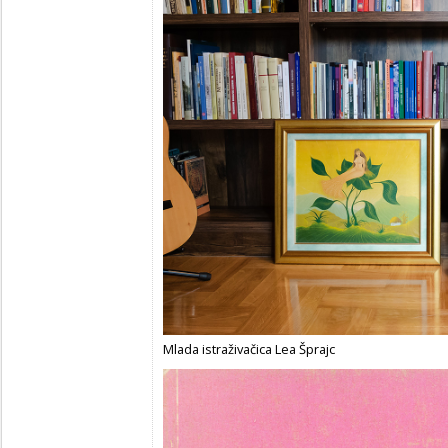
Mlada istraživačica Lea Šprajc