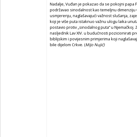
Nadalje, Vuđan je pokazao da se pokojni papa Fr
podržavao sinodalnost kao temeljnu dimenziju
usmjerenju, naglašavajući važnost slušanja, zajed
koji je više puta istaknuo važnu ulogu laika unut
postavio protiv „sinodalnog puta“ u Njemačkoj. Za
nasljednik Lav XIV. u budućnosti pozicionirati 
biblijskim i povijesnim primjerima koji naglašav
bile dijelom Crkve. (
Mijo Nujić)