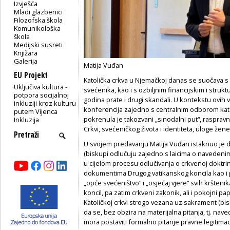
Izvješća
Mladi glazbenici
Filozofska škola
Komunikološka
škola
Medijski susreti
Knjižara
Galerija
Matija Vuđan
EU Projekt
Katolička crkva u Njemačkoj danas se suočava s 
Uključiva kultura -
svećenika, kao i s ozbiljnim financijskim i struk
potpora socijalnoj
godina prate i drugi skandali. U kontekstu ovih
inkluziji kroz kulturu
konferencija zajedno s centralnim odborom kato
putem Vijenca
pokrenula je takozvani „sinodalni put“, raspravni
Inkluzija
Crkvi, svećeničkog života i identiteta, uloge žen
U svojem predavanju Matija Vuđan istaknuo je 
(biskupi odlučuju zajedno s laicima o navedenim t
u cijelom procesu odlučivanja o crkvenoj doktrin
dokumentima Drugog vatikanskog koncila kao i 
„opće svećeništvo“ i „osjećaj vjere“ svih kršten
koncil, pa zatim crkveni zakonik, ali i pokojni p
Katoličkoj crkvi strogo vezana uz sakrament (bi
da se, bez obzira na materijalna pitanja, tj. na
mora postaviti formalno pitanje pravne legitimac