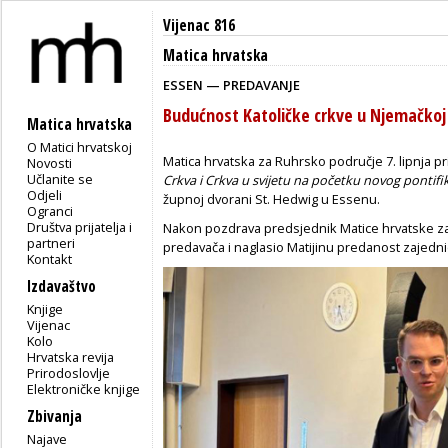
Vijenac 816
Matica hrvatska
ESSEN — PREDAVANJE
Budućnost Katoličke crkve u Njemačkoj
Matica hrvatska
O Matici hrvatskoj
Matica hrvatska za Ruhrsko područje 7. lipnja p
Novosti
Učlanite se
Crkva i Crkva u svijetu na početku novog pontif
Odjeli
župnoj dvorani St. Hedwig u Essenu.
Ogranci
Društva prijatelja i
Nakon pozdrava predsjednik Matice hrvatske za
partneri
predavača i naglasio Matijinu predanost zajedni
Kontakt
Izdavaštvo
Knjige
Vijenac
Kolo
Hrvatska revija
Prirodoslovlje
Elektroničke knjige
Zbivanja
Najave