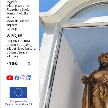
Izvješća
Mladi glazbenici
Filozofska škola
Komunikološka
škola
Medijski susreti
Knjižara
Galerija
EU Projekt
Uključiva kultura -
potpora socijalnoj
inkluziji kroz kulturu
putem Vijenca
Inkluzija