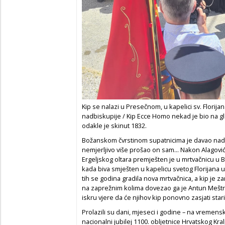
Kip se nalazi u Presečnom, u kapelici sv. Florija
nadbiskupije / Kip Ecce Homo nekad je bio na g
odakle je skinut 1832.
Božanskom čvrstinom supatnicima je davao nadu, 
nemjerljivo više prošao on sam... Nakon Alagovi
Ergeljskog oltara premješten je u mrtvačnicu u 
kada biva smješten u kapelicu svetog Florijan
tih se godina gradila nova mrtvačnica, a kip je 
na zaprežnim kolima dovezao ga je Antun Meštrić
iskru vjere da će njihov kip ponovno zasjati star
Prolazili su dani, mjeseci i godine – na vremenskoj
nacionalni jubilej 1100. obljetnice Hrvatskog Kra