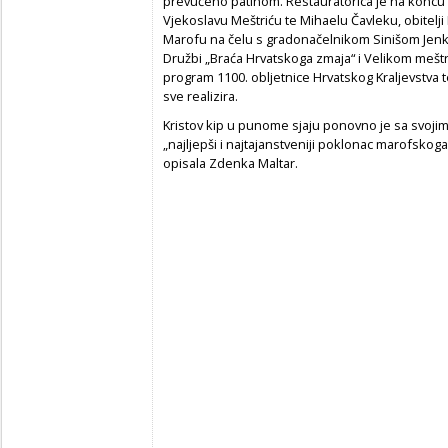
prevučeno patinom. Restauratorica je na koncu za
Vjekoslavu Meštriću te Mihaelu Čavleku, obitel
Marofu na čelu s gradonačelnikom Sinišom Jen
Družbi „Braća Hrvatskoga zmaja“ i Velikom meštru
program 1100. obljetnice Hrvatskog Kraljevstva t
sve realizira.
Kristov kip u punome sjaju ponovno je sa svoji
„najljepši i najtajanstveniji poklonac marofskoga
opisala Zdenka Maltar.