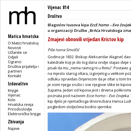
Vijenac 814
Društvo
Blagoslov Isusova kipa
EccE homo – Evo čovje
u organizaciji Družbe „BrAća Hrvatskoga zmaja
Matica hrvatska
Zmajevi obnovili vrijedan Kristov kip
O Matici hrvatskoj
Novosti
Piše Ivona Smolčić
Učlanite se
Godina je 1832. Biskup Aleksandar Alagović dao j
Odjeli
Ogranci
katedrale koji je do tog dana ondje stajao dvije 
Društva prijatelja i
pisali da mu „nema ravnog ni u Rimu“. Postavio ga
partneri
na mjesto starog oltara, izgorjelog u velikom po
Kontakt
odluku opravdao činjenicom da je oltar u tom tre
Izdavaštvo
je osim njega srušio i sve njegove slike te kipov
župama. Jedan od kipova jest i drvena polikrom
Knjige
Vijenac
poznata pod nazivom
Ecce homo
–
Evo čovjeka
.
Kolo
kip djelo je njemačkoga drvorezbara Hansa Lud
Hrvatska revija
pogledom stoljećima bodrio vjernike.
Prirodoslovlje
Elektroničke knjige
Zbivanja
Najave