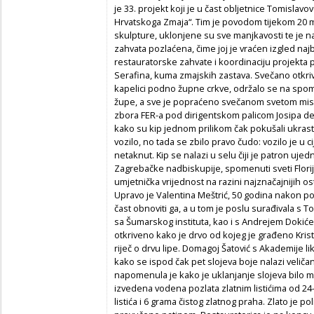
je 33. projekt koji je u čast obljetnice Tomislav
Hrvatskoga Zmaja“. Tim je povodom tijekom 20 m
skulpture, uklonjene su sve manjkavosti te je 
zahvata pozlaćena, čime joj je vraćen izgled na
restauratorske zahvate i koordinaciju projekta p
Serafina, kuma zmajskih zastava. Svečano otkriv
kapelici podno župne crkve, održalo se na spome
župe, a sve je popraćeno svečanom svetom m
zbora FER-a pod dirigentskom palicom Josipa degl
kako su kip jednom prilikom čak pokušali ukrast
vozilo, no tada se zbilo pravo čudo: vozilo je u cij
netaknut. Kip se nalazi u selu čiji je patron ujedno
Zagrebačke nadbiskupije, spomenuti sveti Florij
umjetnička vrijednost na razini najznačajnijih 
Upravo je Valentina Meštrić, 50 godina nakon po
čast obnoviti ga, a u tom je poslu surađivala 
sa Šumarskog instituta, kao i s Andrejem Dokiće
otkriveno kako je drvo od kojeg je građeno Krist
riječ o drvu lipe. Domagoj Šatović s Akademije l
kako se ispod čak pet slojeva boje nalazi veliča
napomenula je kako je uklanjanje slojeva bilo 
izvedena vodena pozlata zlatnim listićima od 24-
listića i 6 grama čistog zlatnog praha. Zlato je