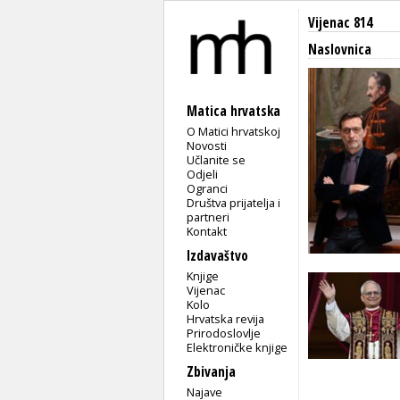
Vijenac 814
Naslovnica
Matica hrvatska
O Matici hrvatskoj
Novosti
Učlanite se
Odjeli
Ogranci
Društva prijatelja i
partneri
Kontakt
Izdavaštvo
Knjige
Vijenac
Kolo
Hrvatska revija
Prirodoslovlje
Elektroničke knjige
Zbivanja
Najave