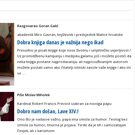
Razgovarao Goran Galić
akademik Miro Gavran, književnik i predsjednik Matice hrvatske
Dobra knjiga danas je važnija nego ikad
Presudno je pisati knjige koje nose životnu i umjetničku uvjerljivost /
Uz promidžbenu kampanju i medijsku galamu još i možete postići da
neka knjiga postane najprodavanija, ali najposuđivanijim autorom
možete postati samo ako čitatelji istinski zavole vaše knjige i ako im
se ...
Piše Mislav Miholek
Kardinal Robert Francis Prevost izabran za novoga papu
Dobro nam došao, Lave XIV.!
Ono što je nadasve važno, papa ima smisla za humor. Teolog bez
smisla za humor, tmurna je pojava. Tvrde da je tih i samozatajan
čovjek, ali s karizmom