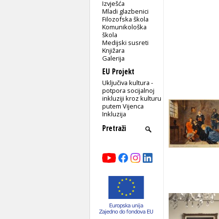
Izvješća
Mladi glazbenici
Filozofska škola
Komunikološka
škola
Medijski susreti
Knjižara
Galerija
EU Projekt
Uključiva kultura -
potpora socijalnoj
inkluziji kroz kulturu
putem Vijenca
Inkluzija