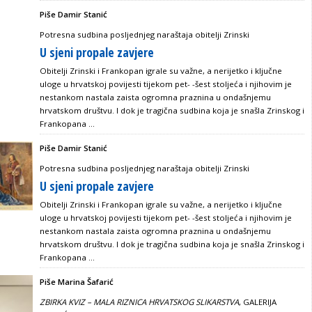
Piše Damir Stanić
Potresna sudbina posljednjeg naraštaja obitelji Zrinski
U sjeni propale zavjere
Obitelji Zrinski i Frankopan igrale su važne, a nerijetko i ključne
uloge u hrvatskoj povijesti tijekom pet- -šest stoljeća i njihovim je
nestankom nastala zaista ogromna praznina u ondašnjemu
hrvatskom društvu. I dok je tragična sudbina koja je snašla Zrinskog i
Frankopana ...
Piše Damir Stanić
Potresna sudbina posljednjeg naraštaja obitelji Zrinski
U sjeni propale zavjere
Obitelji Zrinski i Frankopan igrale su važne, a nerijetko i ključne
uloge u hrvatskoj povijesti tijekom pet- -šest stoljeća i njihovim je
nestankom nastala zaista ogromna praznina u ondašnjemu
hrvatskom društvu. I dok je tragična sudbina koja je snašla Zrinskog i
Frankopana ...
Piše Marina Šafarić
ZBIRKA KVIZ – MALA RIZNICA HRVATSKOG SLIKARSTVA
, GALERIJA