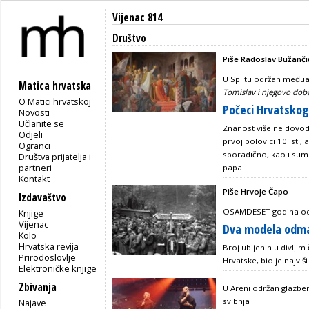
Vijenac 814
Društvo
Piše Radoslav Bužanči
U Splitu održan međua
Matica hrvatska
Tomislav i njegovo doba
O Matici hrvatskoj
Počeci Hrvatskog
Novosti
Učlanite se
Znanost više ne dovodi
Odjeli
prvoj polovici 10. st.,
Ogranci
sporadično, kao i sum
Društva prijatelja i
partneri
papa
Kontakt
Piše Hrvoje Čapo
Izdavaštvo
OSAMDESET godina od 
Knjige
Vijenac
Dva modela odma
Kolo
Hrvatska revija
Broj ubijenih u divlji
Prirodoslovlje
Hrvatske, bio je najviš
Elektroničke knjige
Zbivanja
U Areni održan glazbe
svibnja
Najave