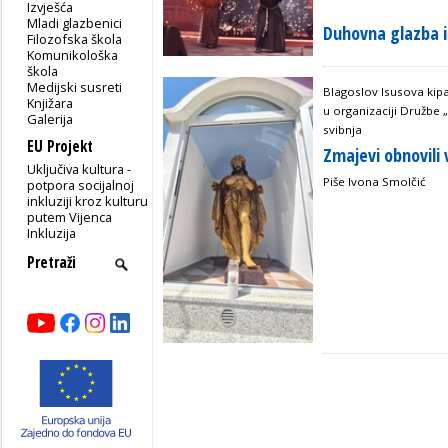
Izvješća
Mladi glazbenici
Duhovna glazba i
Filozofska škola
Komunikološka
škola
Medijski susreti
Blagoslov Isusova kip
Knjižara
u organizaciji Družbe 
Galerija
svibnja
EU Projekt
Zmajevi obnovili 
Uključiva kultura -
Piše Ivona Smolčić
potpora socijalnoj
inkluziji kroz kulturu
putem Vijenca
Inkluzija