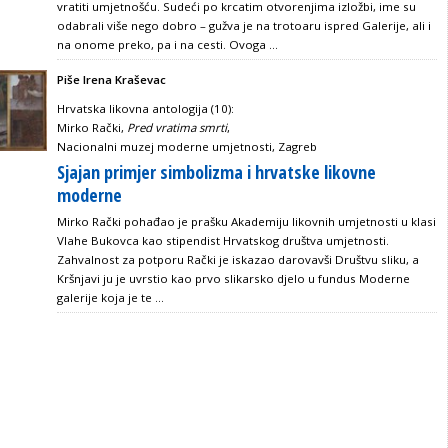
vratiti umjetnošću. Sudeći po krcatim otvorenjima izložbi, ime su
odabrali više nego dobro – gužva je na trotoaru ispred Galerije, ali i
na onome preko, pa i na cesti. Ovoga ...
Piše Irena Kraševac
Hrvatska likovna antologija (10):
Mirko Rački,
Pred vratima smrti
,
Nacionalni muzej moderne umjetnosti, Zagreb
Sjajan primjer simbolizma i hrvatske likovne
moderne
Mirko Rački pohađao je prašku Akademiju likovnih umjetnosti u klasi
Vlahe Bukovca kao stipendist Hrvatskog društva umjetnosti.
Zahvalnost za potporu Rački je iskazao darovavši Društvu sliku, a
Kršnjavi ju je uvrstio kao prvo slikarsko djelo u fundus Moderne
galerije koja je te ...