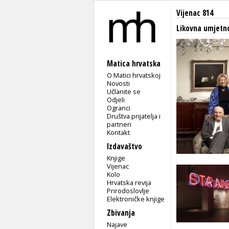
Vijenac 814
Likovna umjetn
Matica hrvatska
O Matici hrvatskoj
Novosti
Učlanite se
Odjeli
Ogranci
Društva prijatelja i
partneri
Kontakt
Izdavaštvo
Knjige
Vijenac
Kolo
Hrvatska revija
Prirodoslovlje
Elektroničke knjige
Zbivanja
Najave