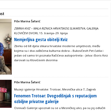
ost
Piše Marina Šafarić
ZBIRKA KVIZ – MALA RIZNICA HRVATSKOG SLIKARSTVA
, GALERIJA
KLOVIĆEVI DVORI, 15. travnja–29. lipnja
Nemjerljiva gesta obitelji Kviz
Zbirku od 68 djela slikara hrvatske moderne umjetnosti, među
kojima su i dva zaštićena kulturna dobra – Bukovčevih Pet ćutila i
jedan od samo tri poznata Račićeva autoportreta – Jelva i Boris Kviz
darovali su Klovićevim dvorima
Piše Marina Šafarić
Muzeji i galerije Hrvatske: Trotoar, Mesnička ulica 7, Zagreb
Fenomen Trotoar: Dvogodišnjak s reputacijom
ozbiljne privatne galerije
Osnivači Galerije upoznali su se u Mesničkoj ulici, pa su joj odlučili