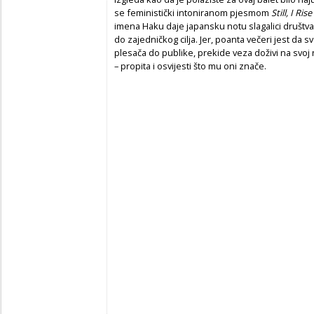
se feministički intoniranom pjesmom
Still, I Rise
imena Haku daje japansku notu slagalici društva
do zajedničkog cilja. Jer, poanta večeri jest da s
plesača do publike, prekide veza doživi na svoj 
– propita i osvijesti što mu oni znače.