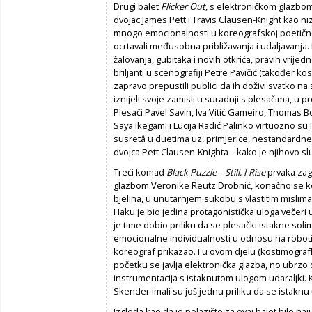
Drugi balet
Flicker Out
, s elektroničkom glazbom
dvojac James Pett i Travis Clausen-Knight kao n
mnogo emocionalnosti u koreografskoj poetičnos
ocrtavali međusobna približavanja i udaljavanja. P
žalovanja, gubitaka i novih otkrića, pravih vrijedno
briljanti u scenografiji Petre Pavičić (također kos
zapravo prepustili publici da ih doživi svatko n
iznijeli svoje zamisli u suradnji s plesačima, u 
Plesači Pavel Savin, Iva Vitić Gameiro, Thomas B
Saya Ikegami i Lucija Radić Palinko virtuozno s
susretâ u duetima uz, primjerice, nestandardne
dvojca Pett Clausen-Knighta – kako je njihovo s
Treći komad
Black Puzzle – Still, I Rise
prvaka zag
glazbom Veronike Reutz Drobnić, konačno se ko
bjelina, u unutarnjem sukobu s vlastitim mislim
Haku je bio jedina protagonistička uloga večer
je time dobio priliku da se plesački istakne so
emocionalne individualnosti u odnosu na robotizi
koreograf prikazao. I u ovom djelu (kostimografk
početku se javlja elektronička glazba, no ubrzo 
instrumentacija s istaknutom ulogom udaraljki. 
Skender imali su još jednu priliku da se istaknu
Izgleda kao da je polazište za ovaj balet bilo na