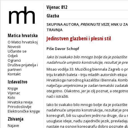
Vijenac 812
Glazba
SKUPINA AUTORA,
PREKINUTE VEZE
, HNK U Z
TRAVNJA
Matica hrvatska
Jedinstven glazbeni i plesni stil
O Matici hrvatskoj
Novosti
Piše Davor Schopf
Učlanite se
Odjeli
Iako bi svakako bilo mnogo bolje da je polazište
Ogranci
nadahnuće umjesto konstrukcije, rezultat je pr
Društva prijatelja i
Misao vodilja 33. Muzičkog biennala Zagreb o 
partneri
Kontakt
triju kratkih baleta – triju mladih autorskih ekipa
Hrvatskoga narodnog kazališta i Biennala. Ko
Izdavaštvo
natječaja umjetnicima je zadan tematski zadatak 
Knjige
otegotno. Olakotno, jer je cilj poznat, a otegotno,
Vijenac
naći i istražiti.
Kolo
Hrvatska revija
Iako bi svakako bilo mnogo bolje da je polazište 
Prirodoslovlje
nadahnuće umjesto konstrukcije, rezultat je prema
Elektroničke knjige
koreografi, bili su upućeni jedni na druge, da 
Zbivanja
usuglase ideje, nađu zajednički jezik, prevladaju
Najave
nastaje na osnovi koreografu dobro poznate gla