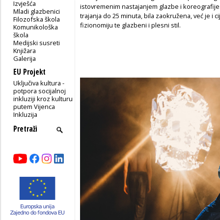
Izvješća
istovremenim nastajanjem glazbe i koreografije
Mladi glazbenici
trajanja do 25 minuta, bila zaokružena, već je i 
Filozofska škola
fizionomiju te glazbeni i plesni stil.
Komunikološka
škola
Medijski susreti
Knjižara
Galerija
EU Projekt
Uključiva kultura -
potpora socijalnoj
inkluziji kroz kulturu
putem Vijenca
Inkluzija