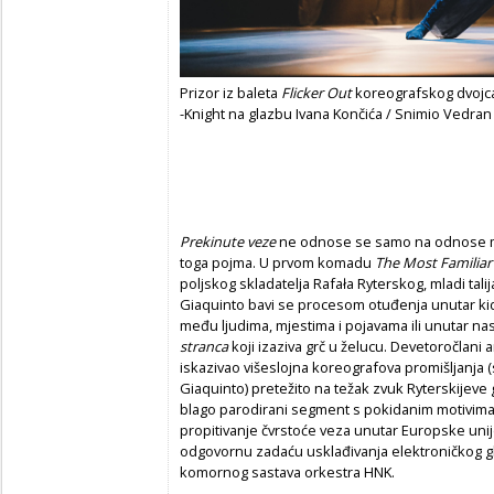
Prizor iz baleta
Flicker Out
koreografskog dvojca
-Knight na glazbu Ivana Končića / Snimio Vedra
Prekinute veze
ne odnose se samo na odnose me
toga pojma. U prvom komadu
The Most Familiar
poljskog skladatelja Rafała Ryterskog, mladi ta
Giaquinto bavi se procesom otuđenja unutar kid
među ljudima, mjestima i pojavama ili unutar n
stranca
koji izaziva grč u želucu. Devetoročlan
iskazivao višeslojna koreografova promišljanja 
Giaquinto) pretežito na težak zvuk Ryterskijeve
blago parodirani segment s pokidanim motivim
propitivanje čvrstoće veza unutar Europske unij
odgovornu zadaću usklađivanja elektroničkog gl
komornog sastava orkestra HNK.