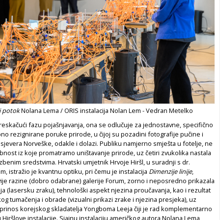
vi potok
Nolana Lema / ORIS instalacija Nolan Lem - Vedran Metelko
reskačući fazu pojašnjavanja, ona se odlučuje za jednostavne, specifično
no rezignirane poruke prirode, u čijoj su pozadini fotografije pučine i
 sjevera Norveške, odakle i dolazi. Publiku namjerno smješta u fotelje, ne
dobnost iz koje promatramo uništavanje prirode, uz četiri zvukolika nastala
benim sredstvima. Hrvatski umjetnik Hrvoje Hiršl, u suradnji s dr.
 istražio je kvantnu optiku, pri čemu je instalacija
Dimenzije linije
,
vije razine (dobro odabrane) galerije Forum, zorno i neposredno prikazala
a (lasersku zraku), tehnološki aspekt njezina proučavanja, kao i rezultat
og tumačenja i obrade (vizualni prikazi zrake i njezina presjeka), uz
doprinos korejskog skladatelja Yongboma Leeja čiji je rad komplementarno
 Hiršlove instalacije. Sjajnu instalaciju američkog autora Nolana Lema