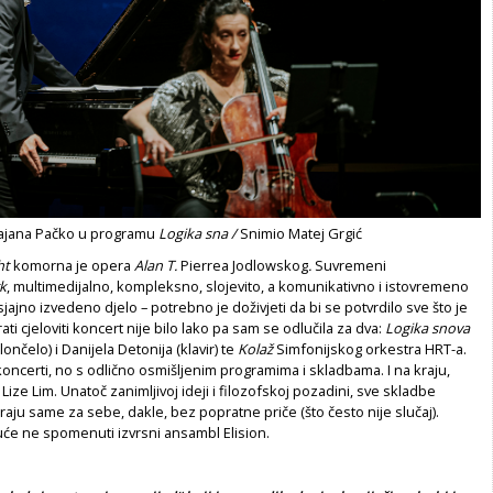
 Kajana Pačko u programu
Logika sna /
Snimio Matej Grgić
ht
komorna je opera
Alan T.
Pierrea Jodlowskog
.
Suvremeni
k
, multimedijalno, kompleksno, slojevito, a komunikativno i istovremeno
sjajno izvedeno djelo – potrebno je doživjeti da bi se potvrdilo sve što je
i cjeloviti koncert nije bilo lako pa sam se odlučila za dva:
Logika snova
ončelo) i Danijela Detonija (klavir) te
Kolaž
Simfonijskog orkestra HRT-a.
koncerti, no s odlično osmišljenim programima i skladbama. I na kraju,
Lize Lim. Unatoč zanimljivoj ideji i filozofskoj pozadini, sve skladbe
raju same za sebe, dakle, bez popratne priče (što često nije slučaj).
će ne spomenuti izvrsni ansambl Elision.