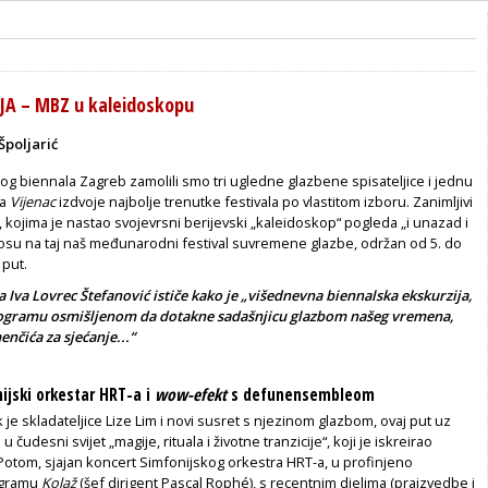
JA – MBZ u kaleidoskopu
Špoljarić
g biennala Zagreb zamolili smo tri ugledne glazbene spisateljice i jednu
za
Vijenac
izdvoje najbolje trenutke festivala po vlastitom izboru. Zanimljivi
i, kojima je nastao svojevrsni berijevski „kaleidoskop“ pogleda „i unazad i
osu na taj naš međunarodni festival suvremene glazbe, održan od 5. do
 put.
 Iva Lovrec Štefanović ističe kako je „višednevna biennalska ekskurzija,
ogramu osmišljenom da dotakne sadašnjicu glazbom našeg vremena,
enčića za sjećanje...“
nijski orkestar HRT-a i
wow-efekt
s defunensembleom
k je skladateljice Lize Lim i novi susret s njezinom glazbom, ovaj put uz
u čudesni svijet „magije, rituala i životne tranzicije“, koji je iskreirao
Potom, sjajan koncert Simfonijskog orkestra HRT-a, u profinjeno
ogramu
Kolaž
(šef dirigent Pascal Rophé), s recentnim djelima (praizvedbe i