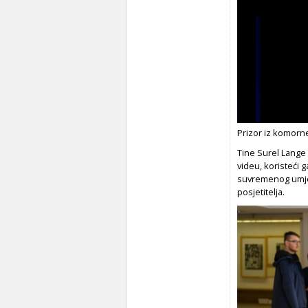
Prizor iz komor
Tine Surel Lange 
videu, koristeći
suvremenog umjet
posjetitelja.