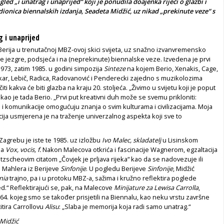
ogled „i unatrag i unaprijed“ koji je ponudila doajenka riječi o glazbi i
ionica biennalskih izdanja, Seadeta Midžić, uz nikad „prekinute veze“ s
g i unaprijed
erija u trenutačnoj MBZ-ovoj skici svijeta, uz snažno izvanvremensko
 jezgre, podsjeća i na (neprekinute) biennalske veze. Izvedena je prvi
973, zatim 1985. u godini simpozija
Sinteze
na kojem Berio, Xenakis, Cage,
ar, Lebič, Radica, Radovanović i Penderecki zajedno s muzikolozima
i kakva će biti glazba na kraju 20. stoljeća. „Živimo u svijetu koji je poput
kao je tada Berio. „Prvi put kreativni duh može se svemu prikloniti:
 i komunikacije omogućuju znanja o svim kulturama i civilizacijama. Moja
ija usmjerena je na traženje univerzalnog aspekta koji sve to
Zagrebu je iste te 1985. uz izložbu
Ivo Malec, skladatelj
u Lisinskom
ba
Vox, vocis, f.
Nakon Malecova otkrića i fascinacije Wagnerom, egzaltacija
etzscheovim citatom „Čovjek je prljava rijeka“ kao da se nadovezuje ili
 Mahlera iz Berijeve
Sinfonije
. U pogledu Berijeve
Sinfonije
, Midžić
nia
trajno, pa i u protoku MBZ-a, sažima i kružno reflektira poglede
ed.“ Reflektirajući se, pak, na Malecove
Minijature za Lewisa Carrolla
,
64. kojeg smo se također prisjetili na Biennalu, kao neku vrstu završne
itira Carrollovu
Alisu
: „Slaba je memorija koja radi samo unatrag.“
 Midžić