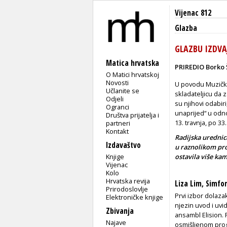
Vijenac 812
Glazba
GLAZBU IZDVA
Matica hrvatska
PRIREDIO Borko 
O Matici hrvatskoj
Novosti
U povodu Muzičko
Učlanite se
skladateljicu da 
Odjeli
su njihovi odabir
Ogranci
unaprijed“ u odn
Društva prijatelja i
13. travnja, po 33.
partneri
Kontakt
Radijska urednica
Izdavaštvo
u raznolikom pr
Knjige
ostavila više kam
Vijenac
Kolo
Hrvatska revija
Liza Lim, Simfo
Prirodoslovlje
Prvi izbor dolaza
Elektroničke knjige
njezin uvod i uvid 
Zbivanja
ansambl Elision. 
Najave
osmišljenom pr