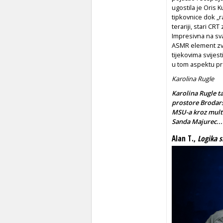
ugostila je Oris 
tipkovnice dok „r
terariji, stari CRT
Impresivna na sva
ASMR element zvu
tijekovima svijest
u tom aspektu pr
Karolina Rugle
Karolina Rugle t
prostore Brodars
MSU-a kroz mult
Sanda Majurec...
Alan T.,
Logika 