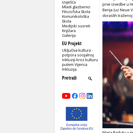
Izvješća
prve izvedbe u H
Mladi glazbenici
Berija (uz Neue V
Filozofska škola
doraslih traženoj 
Komunikološka
škola
Medijski susreti
Knjižara
Galerija
EU Projekt
Uključiva kultura -
potpora socijalnoj
inkluziji kroz kulturu
putem Vijenca
Inkluzija
Maria Radutu u 