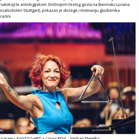
rvatskoj) te antologijskom
Sinfonijom
čestog gosta na Biennalu Luciana
ocalsolisten Stuttgart), pokazao je dosege i motivaciju glazbenika
razini.
programu
Kolaž
SO HRT-a / Izvor KDVL - Vedran Metelko