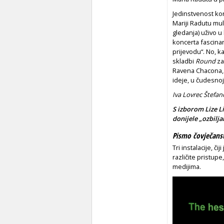
Jedinstvenost kon
Mariji Radutu mult
gledanja) uživo u
koncerta fascina
prijevodu“. No, ka
skladbi
Round
za
Ravena Chacona, 
ideje, u čudesnoj 
Iva Lovrec Štefan
S izborom Lize Li
donijele „ozbilj
Pismo čovječanst
Tri instalacije, 
različite pristup
medijima.