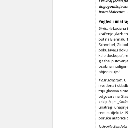
I za kraj jedan p
dugogodišnja sud
Ivom Malecom...
Pogled i unatra
Sinfonia
Luciana B
zračenje glazbene
put na Biennalu 1
Schnebel, Globok
pokušavaju dokučit
kaleidoskopa“, re
glazba, putovanja
osobna inteligenc
objedinjuje.“
Post scriptum.
U 
izvedena i sklad
triju glasova s Ni
odgovara na Glas
zaključuje: „
Sinfo
unatrag i unaprij
remek-djelo iz 19
poruke autorica c
Izdvojila Seadeta