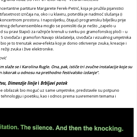
certantne partiture Margarete Ferek-Petrić, koja je pružila pijanistici
ifasetnost izričaja na, oko i u klaviru, potvrdila je nadmoć slušanja (i
 koncertnom prostoru. I naposljetku, čitajući programsku bilješku prije
ntnog defunensemblea moglo se pomisliti da je nešto „zapelo u
d su pravi štapići za ražnjiće krenuli u svirku po gramofonskoj ploči – u
 5 izvođača i gramofon Navajo skladatelja, izvođača i vizualnog umjetnika
bio je to trenutak
wow
-efekta koji je donio otkrivenje zvuka, kreacije i
režiji zvuka i žive elektronike.
ović
m slaže se i Karolina Rugle. Ona, pak, ističe tri zvučne instalacije koje su
an iskorak u odnosu na prethodno festivalsko izdanje“.
vu, Dimenzije linije
i
­Brbljavi potok
čiji je obilazak bio moguć uz same umjetnike, predstavile su potpuno
e, tehnologiju i poetiku, kao i odnos prema suvremenim temama i