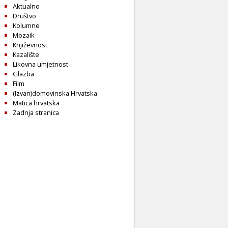
Aktualno
Društvo
Kolumne
Mozaik
Književnost
Kazalište
Likovna umjetnost
Glazba
Film
(Izvan)domovinska Hrvatska
Matica hrvatska
Zadnja stranica