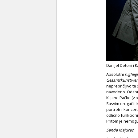
Danijel Detoni i
Apsolutni
highlig
Gesamtkunstwer
neprepričljivo te 
navedeno. Odabrat
Kajane Pačko (viol
Sasvim drugačiji 
portretni koncert 
odlično funkcioni
Pritom je nemogu
Sanda Majurec