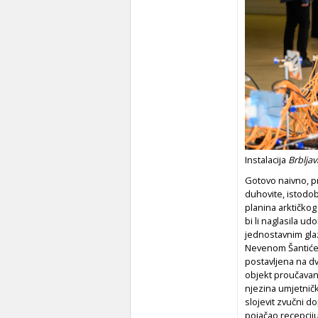
Instalacija
Brblja
Gotovo naivno, p
duhovite, istodob
planina arktičkog
bi li naglasila u
jednostavnim glaz
Nevenom Šantićem,
postavljena na d
objekt proučavanj
njezina umjetničk
slojevit zvučni 
pojačao recepciju