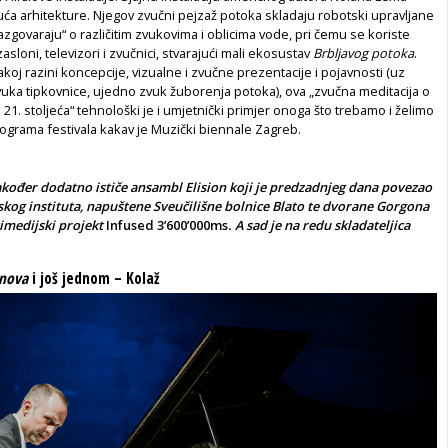
Kuća arhitekture. Njegov zvučni pejzaž potoka skladaju robotski upravljane
azgovaraju“ o različitim zvukovima i oblicima vode, pri čemu se koriste
 zasloni, televizori i zvučnici, stvarajući mali ekosustav
Brbljavog potoka
.
koj razini koncepcije, vizualne i zvučne prezentacije i pojavnosti (uz
ka tipkovnice, ujedno zvuk žuborenja potoka), ova „zvučna meditacija o
i 21. stoljeća“ tehnološki je i umjetnički primjer onoga što trebamo i želimo
ograma festivala kakav je Muzički biennale Zagreb.
akođer dodatno ističe ansambl Elision koji je predzadnjeg dana povezao
kog instituta, napuštene Sveučilišne bolnice Blato te dvorane Gorgona
imedijski projekt
Infused 3’600’000ms
. A sad je na redu skladateljica
snova
i još jednom – Kolaž