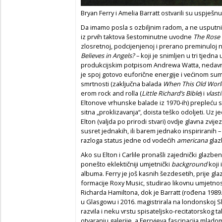
Bryan Ferry i Amelia Barratt ostvarili su uspje
Da imamo posla s ozbiljnim radom, a ne usputni
iz prvih taktova šestominutne uvodne
The Rose 
zlosretnoj, podcijenjenoj i prerano preminuloj nj
Believes in Angels?
– koji je snimljen u tri tjedn
produkcijskim potpisom Andrewa Watta, nedavn
je spoj gotovo euforične energije i većinom sumo
smrtnosti (zaključna balada
When This Old Worl
erom rock and rolla (
Little Richard’s Bible
) i
vlast
Eltonove vrhunske balade iz 1970-ih) prepleću se
sitna „proklizavanja“, doista teško odoljeti. Uz
Elton (valjda po prirodi stvari) ovdje glavna zvije
susret jednakih, ili barem jednako inspiriranih –
razloga status jedne od vodećih
americana
glaz
Ako su Elton i Carlile pronašli zajednički glazbeni
ponešto eklektičniji umjetnički
background
koji
albuma. Ferry je još kasnih šezdesetih, prije gla
formacije Roxy Music, studirao likovnu umjetno
Richarda Hamiltona, dok je Barratt (rođena 1989.
u Glasgowu i 2016. magistrirala na londonskoj S
razvila i neku vrstu spisateljsko-recitatorskog t
otvaranju galerije, a Ferryjeva fascinacija ml