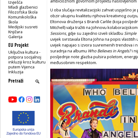
ambicioznom govornom projektu naslovljenom
Izvješća
Mladi glazbenici
U oba slučaja revitalizacijski zahvat uspješno j
Filozofska škola
obzir ukupnu kvalitetu njihova kreativnog
outpu
Komunikološka
Eltonova druženja s Brandi Carlile (koja posljedn
škola
Medijski susreti
Mitchell) valja tražiti na Johnovu kolaboracijs
Knjižara
Sessions
, gdje su zajedno izveli skladbu
Simple 
Galerija
uvijek svrstavala Eltona Johna na popis vlastitih 
EU Projekt
uvijek napajao s izvora suvremenih trendova i 
suradnja na albumu
Who Believes in Angels?
i ni
Uključiva kultura -
posljednje note glazba pulsira poletom, energijom
potpora socijalnoj
inkluziji kroz kulturu
međusobnim respektom.
putem Vijenca
Inkluzija