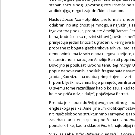
stapanja vizualnog i govornog, rezultirat će n
audioknjigu, nego i zajedničkim albumom.
Naslov
Loose Talk
– otprilike, „neformalan, nepro
odabran, no atipičnosti je mnogo, a najvažnija se
izgovorena poezija, prepuste Ameliji Barratt. Fer
bitna, budući da su njezini stihovi („nešto između
primjećuje jedan kritičar) ugrađeni u Ferryjeve 
probrane iz bogate glazbenikove arhive. Radi 
demosnimkama iz svih etapa njegove karijere, o
distanciranom naracijom Amelije Barratt popri
Dovoljno je poslušati uvodnu temu
Big Things
. 
poput nepovezanih, snolikih fragmenata nasumce
grada. „Kao vizualna osoba primjećujem stvari – 
hrpom bilješki, stvarima koje primjećujem ili p
O svemu tome razmišljam kao o kolažu, a kad t
koje se priča odvija dalje“, pojašnjava Barratt.
Premda je za puni doživljaj ovog neobičnog a
engleskoga jezika, Amelijine „mikrofikcije“ osta
niti riječ: slobodno strukturirano Ferryjevo gla
zaseban karakter, a cjelinu podiže na razinu
noi
pomalo krhke, kao u skladbi
Florist
, najtoplijoj 
Svaki za sebe,
Who Believes in Angels?
i
Loose T