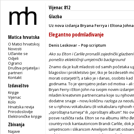
Vijenac 812
Glazba
Uz nova izdanja Bryana Ferrya i Eltona Johna
Elegantno podmlađivanje
Matica hrvatska
O Matici hrvatskoj
Denis Leskovar – Pop scriptum
Novosti
Učlanite se
Ako su Elton i Carlile pronašli zajednički glazbeni
Odjeli
ponešto eklektičniji umjetnički background
Ogranci
Znamo da je kult mladosti od samih početaka u
Društva prijatelja i
blagoslov i prokletstvo (jer, tko je šezdesetih m
partneri
Kontakt
morati ostarjeti!?), a tako je i danas, osobito 
godinama. To je vjerojatno jedan od motiva – ali 
Izdavaštvo
Bryan Ferry i Elton John na svojim novim izdanjim
Knjige
mladim kreativnim partnericama koje su njihovim
Vijenac
dodatne snage – novu količinu
razloga za neodu
Kolo
se u njihovu vokabularu (ili vokabularu njihovih 
Hrvatska revija
Prirodoslovlje
„oproštajna turneja“ ili „oproštajni album“. No ov
Elektroničke knjige
posve različita rada. Elton se na albumu
Who Bel
country-rock kantautoricom Brandi Carlile, dok
Zbivanja
umjetnicom i slikaricom Amelijom Barratt ostva
Najave