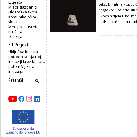
Izvješća
tekst Dimitrija Popovi
Mladi glazbenici
razgovoru osjetio sli
Filozofska škola
likovnih djela u kojim
Komunikološka
škola
ljudske duše da na sudb
Medijski susreti
Knjižara
Galerija
EU Projekt
Uključiva kultura -
potpora socijalnoj
inkluziji kroz kulturu
putem Vijenca
Inkluzija