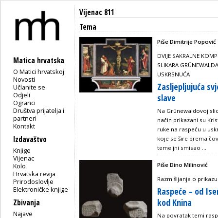
Vijenac 811
Tema
Piše Dimitrije Popović
DVIJE SAKRALNE KOM
Matica hrvatska
SLIKARA GRÜNEWALDA 
O Matici hrvatskoj
USKRSNUĆA
Novosti
Zasljepljujuća s
Učlanite se
Odjeli
slave
Ogranci
Društva prijatelja i
Na Grünewaldovoj slici
partneri
način prikazani su Kris
Kontakt
ruke na raspeću u usk
Izdavaštvo
koje se šire prema čov
temeljni smisao ...
Knjige
Vijenac
Piše Dino Milinović
Kolo
Hrvatska revija
Razmišljanja o prikazu
Prirodoslovlje
Elektroničke knjige
Raspeće – od Ise
kod Knina
Zbivanja
Najave
Na povratak temi ras