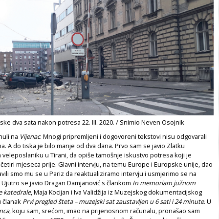
tske dva sata nakon potresa 22. III. 2020. / Snimio Neven Osojnik
uli na
Vijenac
. Mnogi pripremljeni i dogovoreni tekstovi nisu odgovarali
. A do tiska je bilo manje od dva dana. Prvo sam se javio Zlatku
veleposlaniku u Tirani, da opiše tamošnje iskustvo potresa koji je
četiri mjeseca prije. Glavni intervju, na temu Europe i Europske unije, dao
avili smo mu se u Pariz da reaktualiziramo intervju i usmjerimo se na
 Ujutro se javio Dragan Damjanović s člankom
In memoriam južnom
e katedrale
, Maja Kocijan i Iva Validžija iz Muzejskog dokumentacijskog
u članak
Prvi pregled šteta – muzejski sat zaustavljen u 6 sati i 24 minute
. U
nca
, koju sam, srećom, imao na prijenosnom računalu, pronašao sam