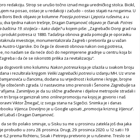
oro redakciju. Strop se urušio točno iznad moga uredničkog stolca. Bicikl,
ujem na posao, ostao je u redakciji i začudo – ostao stajati na nogarima. U
ja Boris Beck objavio je kolumne
Poezija potresa
i
Ljepota ruševina
, a u
u
, dva tjedna nakon trešnje, Dragan Damjanović objavio je članak
Potres
 baština 19. stoljeća – kako dalje?
u kojem piše: „Zagrebački Donji grad na
n produkt potresa iz 1880. Tadašnja obnova grada pomogla je oporavku
taknula investicije, monumentalizirala Zagreb i pretvorila ga u važan
ga Austro-Ugarske. Do čega će dovesti obnova nakon ovog potresa,
me, no nadam se da neće doći do neprimjerene gradnje u centru koja bi
agreba i da će se iskoristiti prilika za revitalizaciju“.
ja dogovorili smo kolumnu
Nakon potresa
koja je izlazila u svakom broju
dana i rezultirala knjigom
Veliki zagrebački potresi
u izdanju MH
.
Uz vrsne
amjanovića u člancima, dodana su vrijednost i kolumne i knjige, brojne
fije oštećenih zgrada. U nastavcima smo prenosili i Šenoine
Zagrebulje
sa
fijama. Zanimljivo je da su slične građevine i dijelovi metropole stradali i
n tri broja organizirali smo
online
promociju na kojoj je govorio i naš
ravni Viktor Žmegač, iz svoga stana na Sigečici. Snimka je i danas
cebooku
Vijenca
. Dovoljno je u Google upisati „promocija kriznog
Vijenca
“.
ijel Labaš i Dragan Damjanović.
da se tlo polako smiruje, u Sisku su me u prosincu zatekla još dva jaka
je probudio u zoru 28. prosinca. Drugi, 29. prosinca 2020. u 12 sati i 19
 6,2 prema Richteru, Sisak i Petrinju pretvorio je u ruševine. Treslo se