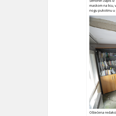
Šenonin zapis iz
maskom na licu, v
nogu pukotinu u 
Oštećena redakc