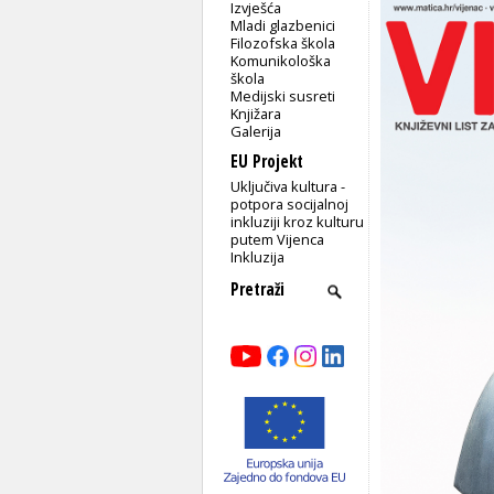
Izvješća
Mladi glazbenici
Filozofska škola
Komunikološka
škola
Medijski susreti
Knjižara
Galerija
EU Projekt
Uključiva kultura -
potpora socijalnoj
inkluziji kroz kulturu
putem Vijenca
Inkluzija