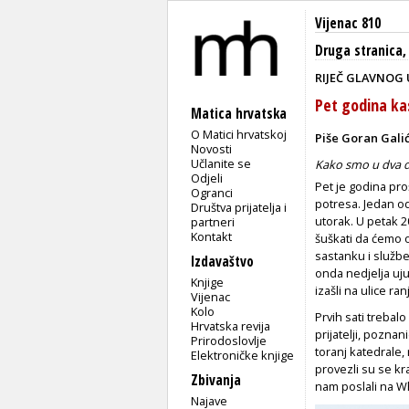
Vijenac 810
Druga stranica
RIJEČ GLAVNOG
Pet godina ka
Matica hrvatska
O Matici hrvatskoj
Piše Goran Gali
Novosti
Učlanite se
Kako smo u dva d
Odjeli
Pet je godina pro
Ogranci
potresa. Jedan od
Društva prijatelja i
utorak. U petak 2
partneri
Kontakt
šuškati da ćemo 
sastanku i službe
Izdavaštvo
onda nedjelja uju
Knjige
izašli na ulice ra
Vijenac
Kolo
Prvih sati trebalo 
Hrvatska revija
prijatelji, pozna
Prirodoslovlje
toranj katedrale,
Elektroničke knjige
provezli su se kra
Zbivanja
nam poslali na W
Najave