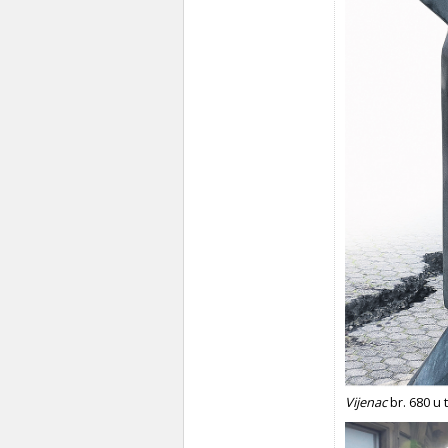
Vijenac
br. 680 u