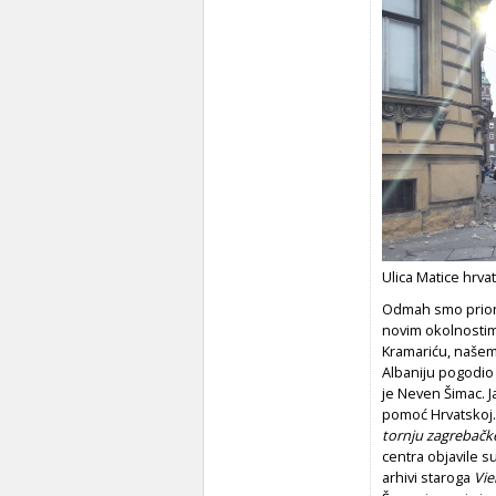
Ulica Matice hrva
Odmah smo prion
novim okolnostima
Kramariću, našem 
Albaniju pogodio 
je Neven Šimac. J
pomoć Hrvatskoj.
tornju zagrebačk
centra objavile s
arhivi staroga
Vie