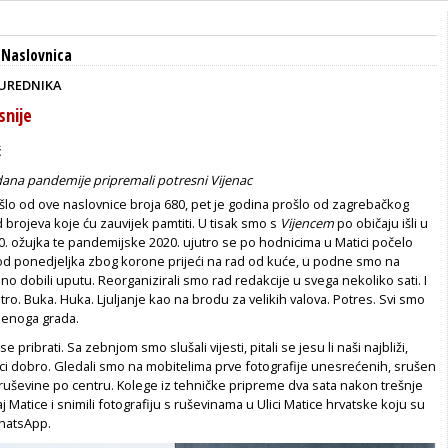
,
Naslovnica
 UREDNIKA
snije
ć
ana pandemije pripremali potresni Vijenac
šlo od ove naslovnice broja 680, pet je godina prošlo od zagrebačkog
 brojeva koje ću zauvijek pamtiti. U tisak smo s
Vijencem
po običaju išli u
0. ožujka te pandemijske 2020. ujutro se po hodnicima u Matici počelo
od ponedjeljka zbog korone prijeći na rad od kuće, u podne smo na
no dobili uputu. Reorganizirali smo rad redakcije u svega nekoliko sati. I
tro. Buka. Huka. Ljuljanje kao na brodu za velikih valova. Potres. Svi smo
njenoga grada.
se pribrati. Sa zebnjom smo slušali vijesti, pitali se jesu li naši najbliži,
nici dobro. Gledali smo na mobitelima prve fotografije unesrećenih, srušen
 ruševine po centru. Kolege iz tehničke pripreme dva sata nakon trešnje
j Matice i snimili fotografiju s ruševinama u Ulici Matice hrvatske koju su
hatsApp.