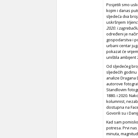
Posjetili smo usk
kojim i danas put
sljedeća dva bro
uskršnjem
Vijenc
2020. i zagrebačka
određeni je nači
gospodarstva i po
urbani centar ju
pokazat će vrije
uništila ambijent Z
Od sljedećeg bro
sljedećih godinu 
analize Dragana D
autorove fotogra
Standlovim fotogra
1880. i 2020. Nako
kolumnist, nezabo
dostupna na Fa
Govorili su i Dan
Kad sam pomislio 
potresa. Prvi nas 
minuta, magnitude