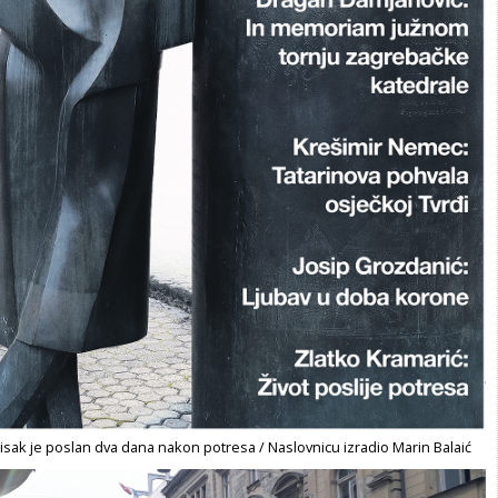
 tisak je poslan dva dana nakon potresa / Naslovnicu izradio Marin Balaić