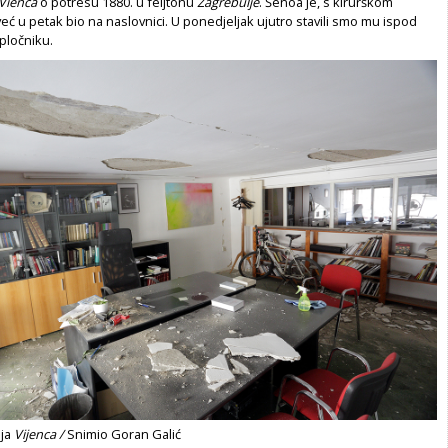
Vienca
o potresu 1880. u feljtonu
Zagrebulje
. Šenoa je, s kirurškom
eć u petak bio na naslovnici. U ponedjeljak ujutro stavili smo mu ispod
pločniku.
ija
Vijenca /
Snimio Goran Galić