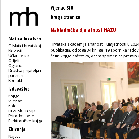
Vijenac 810
Druga stranica
Nakladnička djelatnost HAZU
Matica hrvatska
Hrvatska akademija znanosti i umjetnosti u 2024.
O Matici hrvatskoj
publikacija, od toga 34 knjige, 19 zbornika radov
Novosti
Učlanite se
četiri knjige sažetaka, osam spomenica preminu
Odjeli
Ogranci
Društva prijatelja i
partneri
Kontakt
Izdavaštvo
Knjige
Vijenac
Kolo
Hrvatska revija
Prirodoslovlje
Elektroničke knjige
Zbivanja
Najave