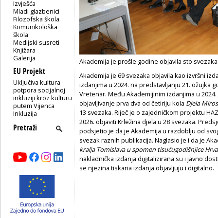
Izvješća
Mladi glazbenici
Filozofska škola
Komunikološka
škola
Medijski susreti
Knjižara
Galerija
Akademija je prošle godine objavila sto svezaka
EU Projekt
Akademija je 69 svezaka objavila kao izvršni izd
Uključiva kultura -
izdanjima u 2024. na predstavljanju 21. ožujka go
potpora socijalnoj
Vretenar. Među Akademijinim izdanjima u 2024.
inkluziji kroz kulturu
objavljivanje prva dva od četiriju kola
Djela Miros
putem Vijenca
13 svezaka. Riječ je o zajedničkom projektu HAZ
Inkluzija
2026. objaviti Krležina djela u 28 svezaka. Pre
podsjetio je da je Akademija u razdoblju od svog
svezak raznih publikacija. Naglasio je i da je Ak
kralja Tomislava u spomen tisućugodišnjice Hrva
nakladnička izdanja digitalizirana su i javno dost
se njezina tiskana izdanja objavljuju i digita