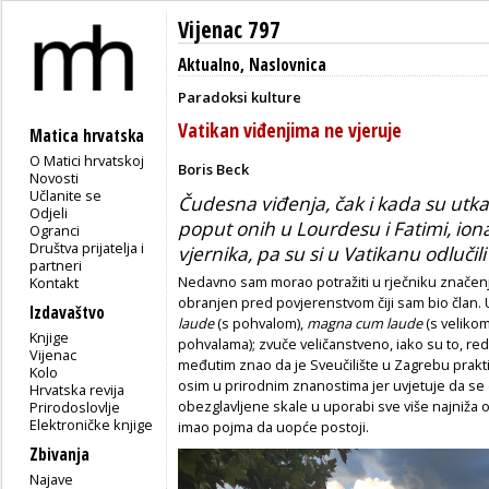
Vijenac 797
Aktualno
,
Naslovnica
Paradoksi kulture
Vatikan viđenjima ne vjeruje
Matica hrvatska
O Matici hrvatskoj
Boris Beck
Novosti
Učlanite se
Čudesna viđenja, čak i kada su utk
Odjeli
poput onih u Lourdesu i Fatimi, io
Ogranci
Društva prijatelja i
vjernika, pa su si u Vatikanu odlučil
partneri
Nedavno sam morao potražiti u rječniku značenje
Kontakt
obranjen pred povjerenstvom čiji sam bio član
Izdavaštvo
laude
(s pohvalom),
magna cum laude
(s veliko
Knjige
pohvalama); zvuče veličanstveno, iako su to, red
Vijenac
međutim znao da je Sveučilište u Zagrebu praktič
Kolo
osim u prirodnim znanostima jer uvjetuje da se 
Hrvatska revija
obezglavljene skale u uporabi sve više najniža 
Prirodoslovlje
Elektroničke knjige
imao pojma da uopće postoji.
Zbivanja
Najave