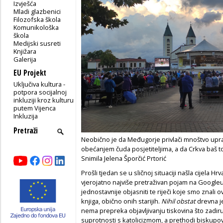
Izvješća
Mladi glazbenici
Filozofska škola
Komunikološka
škola
Medijski susreti
Knjižara
Galerija
EU Projekt
Uključiva kultura -
potpora socijalnoj
inkluziji kroz kulturu
putem Vijenca
Inkluzija
Neobično je da Međugorje privlači mnoštvo upr
obećanjem čuda posjetiteljima, a da Crkva baš to
Snimila Jelena Šporčić Prtorić
Prošli tjedan se u sličnoj situaciji našla cijela Hr
vjerojatno najviše pretraživan pojam na Googleu, a
jednostavnije objasniti te riječi koje smo znali 
knjiga, obično onih starijih.
Nihil obstat
drevna j
nema prepreka objavljivanju tiskovina što zadir
suprotnosti s katolicizmom, a prethodi biskup