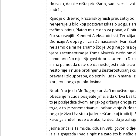
dozvolu, da nije ništa pridržano, sada već slavni
sadržaja.
Riječ je o drevnoj kršćanskoj misli preuzetoj od g
ne vjeruje u bilo koji pozitivan iskaz o Bogu. P
tražimo Istinu, Platon mu je dao za pravo, a Plo
što su usvojili i Klement Aleksandrijski, Tertulij
Dionizije Areopagit i Ivan Damašćanski. Ivan Scot 
ne samo da mi ne znamo što je Bog, nego ni Bog 
vjere zacementirao je Toma Akvinski tvrdnjom d
samo ono što nije. Njegovi dobri studenti u Dika
im na pamet da ustvrde da nešto jest nadnaravno,
nešto nije, i nude profinjenu šesterostupanjsku 
prevara i zlouporaba, do sitnih ljudskih mana i 
korijenu, nego po plodovima.
Neobično je da Međugorje privlači mnoštvo upr
obećanjem čuda posjetiteljima, a da Crkva baš to
to je posljedica dvomilenijskog držanja onoga š
toga, a to je zanemarivanje i odbacivanje čudesn
nego je živo i čvrsto u judeokršćanskoj tradiciji. 
kako ga anđeli nose u zraku, tvrdeći da je zaht
Jedna priča iz Talmuda, Kidušin 39b, govori o dj
jaja iz gnijezda i pao s njih: ne zato što bi nešto 