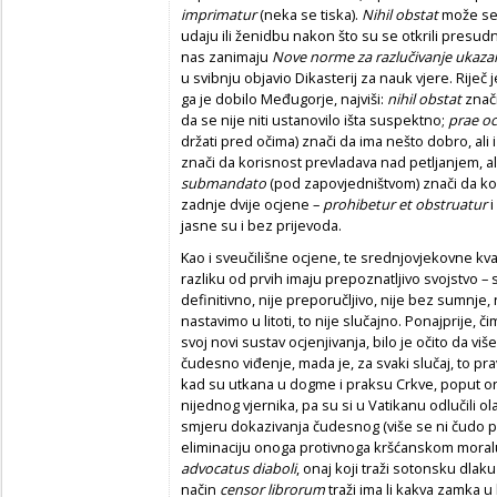
imprimatur
(neka se tiska).
Nihil obstat
može se 
udaju ili ženidbu nakon što su se otkrili presud
nas zanimaju
Nove norme za razlučivanje ukaza
u svibnju objavio Dikasterij za nauk vjere. Riječ
ga je dobilo Međugorje, najviši:
nihil obstat
znači
da se nije niti ustanovilo išta suspektno;
prae oc
držati pred očima) znači da ima nešto dobro, ali
znači da korisnost prevladava nad petljanjem, al
submandato
(pod zapovjedništvom) znači da ko
zadnje dvije ocjene –
prohibetur et obstruatur
i
jasne su i bez prijevoda.
Kao i sveučilišne ocjene, te srednjovjekovne kva
razliku od prvih imaju prepoznatljivo svojstvo – s
definitivno, nije preporučljivo, nije bez sumnje,
nastavimo u litoti, to nije slučajno. Ponajprije, č
svoj novi sustav ocjenjivanja, bilo je očito da vi
čudesno viđenje, mada je, za svaki slučaj, to pr
kad su utkana u dogme i praksu Crkve, poput on
nijednog vjernika, pa su si u Vatikanu odlučili o
smjeru dokazivanja čudesnog (više se ni čudo p
eliminaciju onoga protivnoga kršćanskom moralu
advocatus diaboli
, onaj koji traži sotonsku dlaku
način
censor librorum
traži ima li kakva zamka u