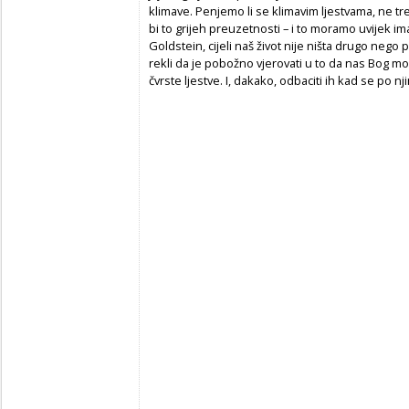
klimave. Penjemo li se klimavim ljestvama, ne tr
bi to grijeh preuzetnosti – i to moramo uvijek im
Goldstein, cijeli naš život nije ništa drugo nego
rekli da je pobožno vjerovati u to da nas Bog mož
čvrste ljestve. I, dakako, odbaciti ih kad se po