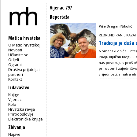
Vijenac 797
Reportaža
Piše Dragan Nikolić
REBRENDIRANJE KAZAH
Matica hrvatska
Tradicija je duš
O Matici hrvatskoj
Novosti
Nomadski običaji inte
Učlanite se
imaju ključnu ulogu u 
Odjeli
nas povezuju s prošloš
Ogranci
prirodom i zajedništvo
Društva prijatelja i
partneri
vrijednosti, smatra e
Kontakt
Izdavaštvo
Knjige
Vijenac
Kolo
Hrvatska revija
Prirodoslovlje
Elektroničke knjige
Zbivanja
Najave