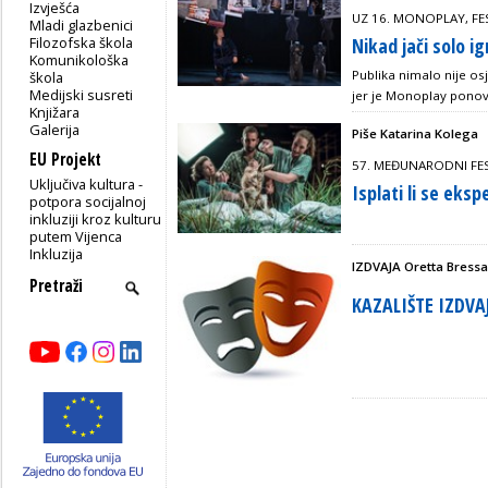
Izvješća
UZ 16. MONOPLAY, FE
Mladi glazbenici
Filozofska škola
Nikad jači solo ig
Komunikološka
Publika nimalo nije os
škola
Medijski susreti
jer je Monoplay ponov
Knjižara
Galerija
Piše Katarina Kolega
EU Projekt
57. MEĐUNARODNI FEST
Uključiva kultura -
Isplati li se eksp
potpora socijalnoj
inkluziji kroz kulturu
putem Vijenca
Inkluzija
IZDVAJA Oretta Bress
KAZALIŠTE IZDVA