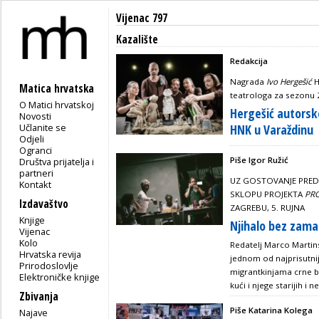
Vijenac 797
Kazalište
Redakcija
Nagrada
Ivo Hergešić
H
Matica hrvatska
teatrologa za sezonu
O Matici hrvatskoj
Hergešić autors
Novosti
Učlanite se
HNK u Varaždinu
Odjeli
Ogranci
Piše Igor Ružić
Društva prijatelja i
partneri
UZ GOSTOVANJE PRE
Kontakt
SKLOPU PROJEKTA
PRO
Izdavaštvo
ZAGREBU, 5. RUJNA
Knjige
Njihalo bez zam
Vijenac
Kolo
Redatelj Marco Martins
Hrvatska revija
jednom od najprisutnijih
Prirodoslovlje
migrantkinjama crne b
Elektroničke knjige
kući i njege starijih i
Zbivanja
Piše Katarina Kolega
Najave