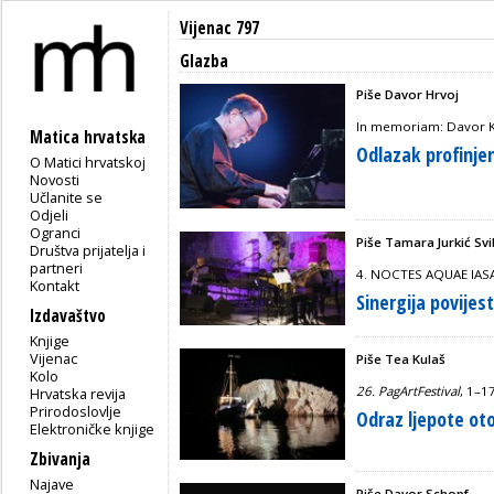
Vijenac 797
Glazba
Piše Davor Hrvoj
In memoriam: Davor K
Matica hrvatska
Odlazak profinje
O Matici hrvatskoj
Novosti
Učlanite se
Odjeli
Ogranci
Piše Tamara Jurkić Sv
Društva prijatelja i
partneri
4. NOCTES AQUAE IASA
Kontakt
Sinergija povijes
Izdavaštvo
Knjige
Vijenac
Piše Tea Kulaš
Kolo
26. PagArtFestival
, 1–
Hrvatska revija
Prirodoslovlje
Odraz ljepote ot
Elektroničke knjige
Zbivanja
Najave
Piše Davor Schopf