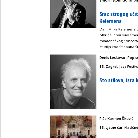
s violinistom
Gorano
Sraz strogog uči
Kelemena
Dani Milka Kelemena u
otkriće: prvu suvreme
mladenačkog Koncerta 
studija kod Stjepana 
Denis Leskovar, Pop s
15. Zagreb Jazz Festiv
Sto stilova, ista 
Piše Karmen Širović
13. Ljetne čari klasičn