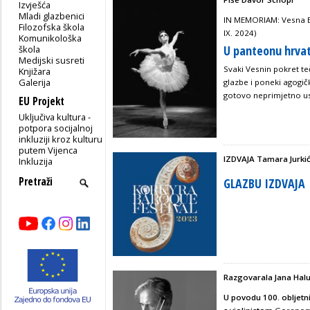
Izvješća
Mladi glazbenici
IN MEMORIAM: Vesna Bu
Filozofska škola
IX. 2024)
Komunikološka
U panteonu hrvat
škola
Medijski susreti
Svaki Vesnin pokret teče
Knjižara
Galerija
glazbe i poneki agogičk
gotovo neprimjetno u
EU Projekt
Uključiva kultura -
potpora socijalnoj
inkluziji kroz kulturu
putem Vijenca
IZDVAJA Tamara Jurkić
Inkluzija
GLAZBU IZDVAJA
Razgovarala Jana Hal
U povodu 100. obljetn