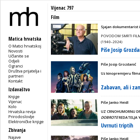
Vijenac 797
Film
Sjajan dokumentarist
POVODOM SMRTI FILMS
Matica hrvatska
(1940–2024)
O Matici hrvatskoj
Piše Josip Grozda
Novosti
Učlanite se
Odjeli
Piše Josip Grozdanić
Ogranci
Društva prijatelja i
Uz kinopremijeru film
partneri
Kontakt
Zabavan, ali i z
Izdavaštvo
Knjige
Vijenac
Piše Janko Heidl
Kolo
Hrvatska revija
UZ CRNOHUMORNU DR
Prirodoslovlje
DOBROTE
REDATELJA
Elektroničke knjige
Uvrnuti triptih
Zbivanja
Najave
Piše Janko Heidl