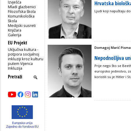
Izvješća
Hrvatska biološka
Mladi glazbenici
Filozofska škola
Ljudi koji napuštaju d
Komunikološka
škola
Medijski susreti
Knjižara
Galerija
EU Projekt
Domagoj Marić Pisma 
Uključiva kultura -
potpora socijalnoj
Nepodnošljiva un
inkluziji kroz kulturu
putem Vijenca
Prije nego što se Be
Inkluzija
europsko jedinstvo, z
koristili su je Hitler i