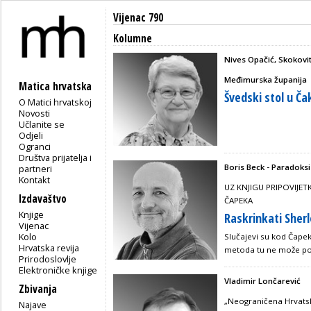
Vijenac 790
Kolumne
Nives Opačić, Skokovit
Međimurska županija
Matica hrvatska
Švedski stol u Č
O Matici hrvatskoj
Novosti
Učlanite se
Odjeli
Ogranci
Društva prijatelja i
Boris Beck - Paradoksi
partneri
Kontakt
UZ KNJIGU PRIPOVIJE
Izdavaštvo
ČAPEKA
Knjige
Raskrinkati Sher
Vijenac
Kolo
Slučajevi su kod Čapek
Hrvatska revija
metoda tu ne može p
Prirodoslovlje
Elektroničke knjige
Vladimir Lončarević
Zbivanja
„Neograničena Hrvats
Najave