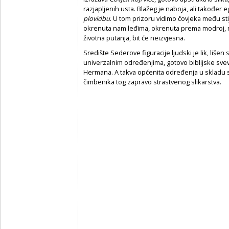
razjapljenih usta. Blažeg je naboja, ali također 
plovidbu
. U tom prizoru vidimo čovjeka među s
okrenuta nam leđima, okrenuta prema modroj, n
životna putanja, bit će neizvjesna.
Središte Sederove figuracije ljudski je lik, liš
univerzalnim određenjima, gotovo biblijske sv
Hermana. A takva općenita određenja u skladu s
čimbenika tog zapravo strastvenog slikarstva.