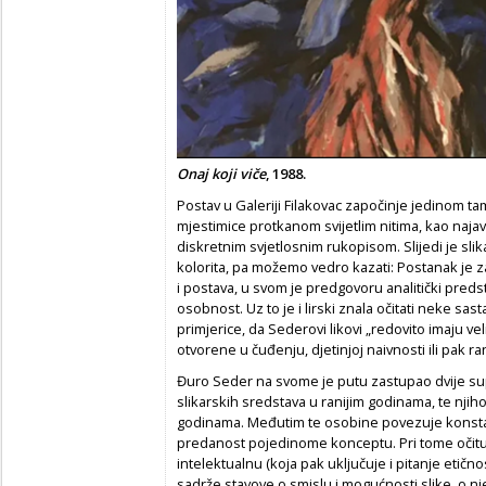
Onaj koji viče
, 1988.
Postav u Galeriji Filakovac započinje jedinom t
mjestimice protkanom svijetlim nitima, kao naja
diskretnim svjetlosnim rukopisom. Slijedi je slik
kolorita, pa možemo vedro kazati: Postanak je z
i postava, u svom je predgovoru analitički preds
osobnost. Uz to je i lirski znala očitati neke sast
primjerice, da Sederovi likovi „redovito imaju ve
otvorene u čuđenju, djetinjoj naivnosti ili pak ranji
Đuro Seder na svome je putu zastupao dvije su
slikarskih sredstava u ranijim godinama, te njih
godinama. Međutim te osobine povezuje konst
predanost pojedinome konceptu. Pri tome očituje
intelektualnu (koja pak uključuje i pitanje etičnos
sadrže stavove o smislu i mogućnosti slike, o nje