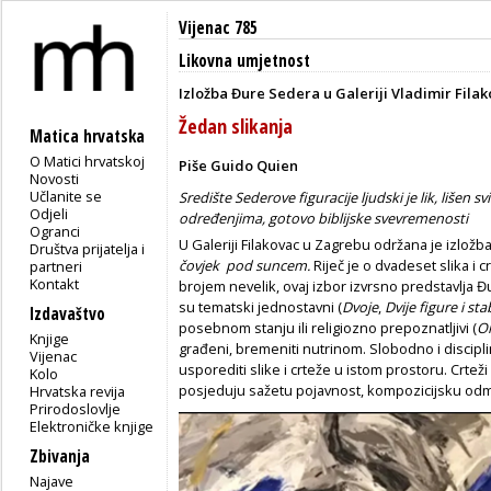
Vijenac 785
Likovna umjetnost
Izložba Đure Sedera u Galeriji Vladimir Filak
Žedan slikanja
Matica hrvatska
O Matici hrvatskoj
Piše Guido Quien
Novosti
Učlanite se
Središte Sederove figuracije ljudski je lik, lišen
Odjeli
određenjima, gotovo biblijske svevremenosti
Ogranci
U Galeriji Filakovac u Zagrebu održana je izlo
Društva prijatelja i
čovjek pod suncem.
Riječ je o dvadeset slika i 
partneri
Kontakt
brojem nevelik, ovaj izbor izvrsno predstavlja Đu
su tematski jednostavni (
Dvoje
,
Dvije figure i sta
Izdavaštvo
posebnom stanju ili religiozno prepoznatljivi (
On
Knjige
građeni, bremeniti nutrinom. Slobodno i disciplini
Vijenac
usporediti slike i crteže u istom prostoru. Crte
Kolo
posjeduju sažetu pojavnost, kompozicijsku odmj
Hrvatska revija
Prirodoslovlje
Elektroničke knjige
Zbivanja
Najave