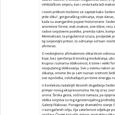
nihilističkom smjeru, kao i onda kada teži maks
I ovom prilikom možemo se zapitati kako Sedero
jede sliku“, gorgonaškog odricanja, stoje danas,
kada su avangardne pojave historizirane. Sede
anonimne forme, mali znakovi, sive tišine, nisu
radovi svojstvene poetike, premda rubni, kompoz
Minimalizam, ta prigušenost izraza, posljedak je
taj svojevoljni pritvor, to odricanje od tvari i 
afirmirao.
O nedvojbeno afirmativnom slikarskom odnosu g
boje, bez sjenčenja ili tonskog moduliranja, ubr
krupna i sumarna oblikovnost, k tome i veliki 
nesputanog oblikovanja. Sve u svemu nakon ask
slikanja, onome što je sam nazvao sretnom žeđi.
sve ispočetka, oslobađajući pri tome energiju n
U kontekstu tadašnjih likovnih događanja Sede
primjer novog ekspresionizma. No taj izraz zvonk
urona. Široka gesta, sočnost namaza, pa opipna 
oblika svojstva su tog egzistencijalnog podneblj
Galeriji Filakovac. Ponajprije dramatično stanj
i razrogačenih očiju, čija zatečenost odjekuje
izražava
Čovjek koji viče
, gotovo apstraktna slika,