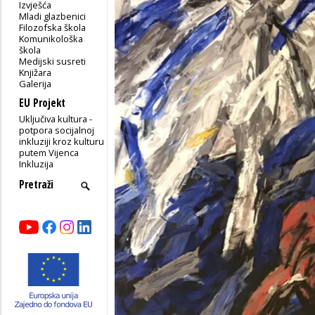
Izvješća
Mladi glazbenici
Filozofska škola
Komunikološka
škola
Medijski susreti
Knjižara
Galerija
EU Projekt
Uključiva kultura -
potpora socijalnoj
inkluziji kroz kulturu
putem Vijenca
Inkluzija