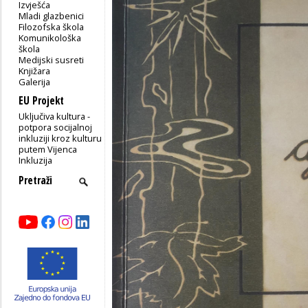
Izvješća
Mladi glazbenici
Filozofska škola
Komunikološka
škola
Medijski susreti
Knjižara
Galerija
EU Projekt
Uključiva kultura -
potpora socijalnoj
inkluziji kroz kulturu
putem Vijenca
Inkluzija