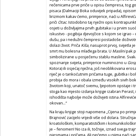
rečenicama prve priče u opisu čempresa, tog g
pisaca (Dalmaciji Boka oduvijek pripada), opiso
lirizmom kakav ćemo, primjerice, naći u Alfirevića
priči
Otac
. Istodobno taj nježni opis kontrapunkt j
osjeti u doživljajima prvih gubitaka i u prvim su
iskustvo - pogibija djevojčice s kojom se igrao 
dušu, pa i nedužni čempresi postadoše doživotn
dolazi život. Priča
Kiša
, nasuprot prvoj, svijetla
smrt mu bolesna mlađega brata. U
Maslini
pak pr
simbolizirane u posječenu stablu masline. Svaka 
spoznanje svijeta, primjerice numinozno u
Gosp
Kotora) ili osjećaj nježna, još neoblikovana erosa
riječ je o tankoćutnim pričama tuge, gubitka i bol
probija do mora i obala između visokih sivih bokel
životom koji, unatoč svemu, ljepotom opstaje i t
stoga kao mjesto izdanja knjige izabran Perast,
ishodišta najbolje može doživjeti istina Alfirevi
okovan...“
Na kraju knjige stoji napomena „Cijena po primjer
Brajnović zacijelo vrijedi više od dolara. Stručnj
kroatološkim, komparatističkim i komunikološki
je – fenomen! No iza ili, točnije, iznad svega tra
pjesmama i pričama. Ali nećemo u njima naći sa