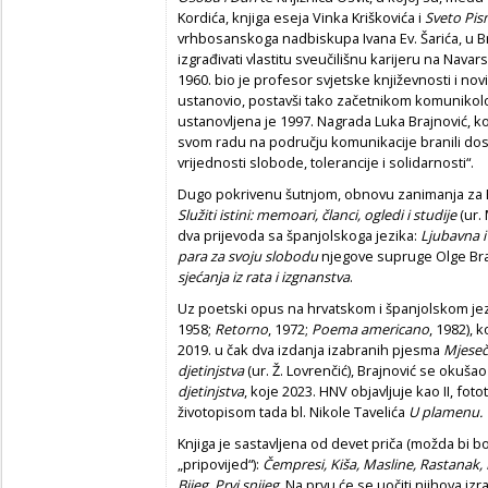
Kordića, knjiga eseja Vinka Kriškovića i
Sveto Pis
vrhbosanskoga nadbiskupa Ivana Ev. Šarića, u Br
izgrađivati vlastitu sveučilišnu karijeru na Nava
1960. bio je profesor svjetske književnosti i nov
ustanovio, postavši tako začetnikom komunikolo
ustanovljena je 1997. Nagrada Luka Brajnović, ko
svom radu na području komunikacije branili dos
vrijednosti slobode, tolerancije i solidarnosti“.
Dugo pokrivenu šutnjom, obnovu zanimanja za B
Služiti istini: memoari, članci, ogledi i studije
(ur. 
dva prijevoda sa španjolskoga jezika:
Ljubavna i
para za svoju slobodu
njegove supruge Olge Bra
sjećanja iz rata i izgnanstva
.
Uz poetski opus na hrvatskom i španjolskom jez
1958;
Retorno
, 1972;
Poema americano
, 1982), 
2019. u čak dva izdanja izabranih pjesma
Mjeseči
djetinjstva
(ur. Ž. Lovrenčić), Brajnović se okuša
djetinjstva
, koje 2023. HNV objavljuje kao II, fo
životopisom tada bl. Nikole Tavelića
U plamenu.
Knjiga je sastavljena od devet priča (možda bi b
„pripovijed“):
Čempresi, Kiša, Masline, Rastanak, Dj
Bijeg, Prvi snijeg
. Na prvu će se uočiti njihova izr