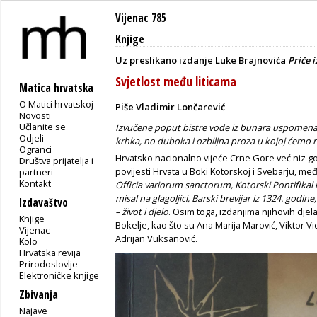
Vijenac 785
Knjige
Uz preslikano izdanje Luke Brajnovića
Priče i
Svjetlost među liticama
Matica hrvatska
O Matici hrvatskoj
Piše Vladimir Lončarević
Novosti
Učlanite se
Izvučene poput bistre vode iz bunara uspomena, P
Odjeli
krhka, no duboka i ozbiljna proza u kojoj ćemo n
Ogranci
Hrvatsko nacionalno vijeće Crne Gore već niz go
Društva prijatelja i
povijesti Hrvata u Boki Kotorskoj i Svebarju, međ
partneri
Kontakt
Officia variorum sanctorum, Kotorski Pontifikal i 
misal na glagoljici, Barski brevijar iz 1324. godi
Izdavaštvo
– život i djelo
. Osim toga, izdanjima njihovih dje
Knjige
Bokelje, kao što su Ana Marija Marović, Viktor Vid
Vijenac
Adrijan Vuksanović.
Kolo
Hrvatska revija
Prirodoslovlje
Elektroničke knjige
Zbivanja
Najave