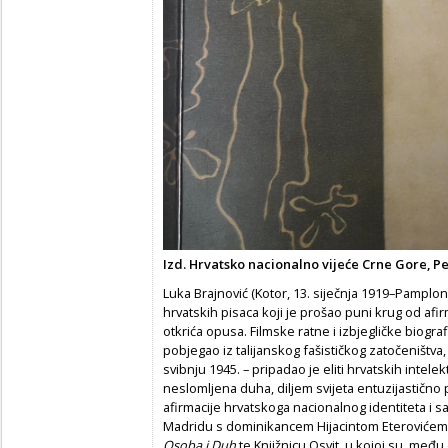
Izd. Hrvatsko nacionalno vijeće Crne Gore, Pe
Luka Brajnović (Kotor, 13. siječnja 1919–Pamplona
hrvatskih pisaca koji je prošao puni krug od a
otkrića opusa. Filmske ratne i izbjegličke biograf
pobjegao iz talijanskog fašističkog zatočeništva, 
svibnju 1945. – pripadao je eliti hrvatskih intele
neslomljena duha, diljem svijeta entuzijastično p
afirmacije hrvatskoga nacionalnog identiteta i sa
Madridu s dominikancem Hijacintom Eterovićem 
Osoba i Duh
te Knjižnicu Osvit, u kojoj su, među