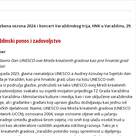
bena sezona 2024. i koncert Varaždinskog trija, HNK u Varaždinu, 29.
ždinski ponos i zadovoljstvo
ber
davno član UNESCO-ove Mreže kreativnih gradova kao prvi hrvatski grad
isti
topada 2023. glavna ravnateljica UNESCO-a Audrey Azoulay na Svjetski dan
da je Varaždin, kao prvi hrvatski grad, ušao na listu UNESCO-ovih
a iz područja glazbe, pridruživši se tako UNESCO-ovoj Mreži kreativnih
zadovoljstvo svakako su osjetili inicijatori prijedloga TZ Grada Varaždina
Varaždina i Ministarstva kulture i medija, kao i sve uključene varaždinske
je, ali i građanke i građani koji upravo glazbu doživljavaju kao jednu od
ičkih djelatnosti. Naime, UNESCO-ova Mreža kreativnih gradova (UNESCO
etwork-UCCN), osnovana 2004, svoje osnovne ciljeve vidi u jačanju
nje između gradova širom svijeta, i to onih koji ulažu osobit trud u
ost kao akceleratore različitih aspekata održivog razvoja. Tako je s
kreativnih
gradova „Varaždin potvrdio svoju spremnost u dijeljenju