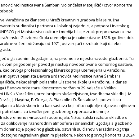
anović, violinistica Ivana Šambar i violončelist Matej Ilčić / Izvor Koncertni
acebook
ve Varaždina za članstvo u Mreži kreativnih gradova bila je nužna
evantnih sudionika i partnera u lokalnoj zajednici, a potpora Hrvatskog
NESCO pri Ministarstvu kulture i medija bila je znak prepoznavanja i na
 Varaždinska Glazbena škola utemeljena je naime davne 1828. godine, dok
rokne večeri održavaju od 1971, ostvarujući rezultate koji daleko
grada.
riječ o glazbenim događajima, na prvome se mjestu navode glazbenici. Tu
 i ovom prigodom jer povod je nastup novoosnovana komornog sastava,
a, kao prvoga profesionalnog klavirskog trija utemeljena u Varaždinu.
 inicijativa pijanista Davora Brđanovića, violinistice Ivane Šambar i
eja Ilčića, nekadašnjih polaznika Glazbene škole u Varaždinu, a danas
a i članova orkestara. Koncertom održanim 29. veljače u Velikoj
i HNK u Varaždinu, pred brojnim slušateljstvom, izvedbama skladbi J. M.
čevića, J. Haydna, E. Griega, A. Piazzolle i D. Šostakovića potvrdili su
janja u klavirskom triju kao sastavu koji očito najbolje odgovara njihovim
i potrebama za izvođenjem glazbenog repertoara intimnije
li istovremeno i virtuoznih potencijala. Nižući stilski različite skladbe s
 za oblikovanje raznorodnih atmosfera i dinamičkih ugođaja s glazbeno
em dominacije pojedinog glazbala, ostvarili su članovi Varaždinskog trija
io dostojno nagrađivan glasnim pljeskom. Nakon tog prvog koncerta u 2024.