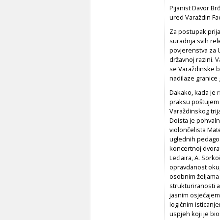
Pijanist Davor Brđ
ured Varaždin F
Za postupak prija
suradnja svih rel
povjerenstva za U
državnoj razini.
se Varaždinske ba
nadilaze granice 
Dakako, kada je 
praksu poštujem
Varaždinskog trij
Doista je pohvalna
violončelista Mat
uglednih pedagog
koncertnoj dvoran
Leclaira, A. Sorko
opravdanost okupl
osobnim željama 
strukturiranosti a
jasnim osjećajem
logičnim isticanj
uspjeh koji je b