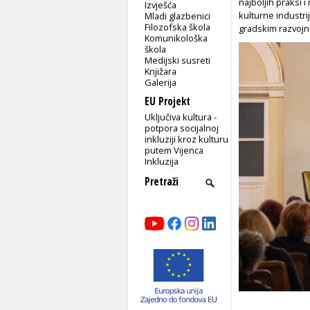
najboljih praksi i
Izvješća
kulturne industri
Mladi glazbenici
Filozofska škola
gradskim razvojni
Komunikološka
škola
Medijski susreti
Knjižara
Galerija
EU Projekt
Uključiva kultura -
potpora socijalnoj
inkluziji kroz kulturu
putem Vijenca
Inkluzija