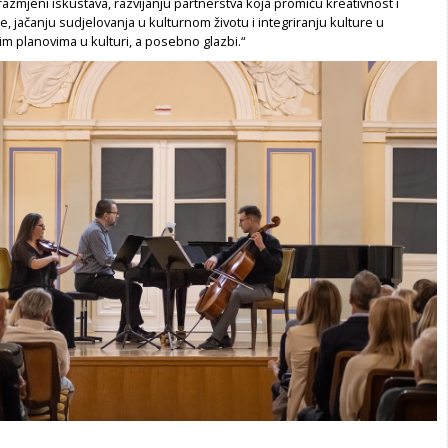
 razmjeni iskustava, razvijanju partnerstva koja promiču kreativnost i
je, jačanju sudjelovanja u kulturnom životu i integriranju kulture u
m planovima u kulturi, a posebno glazbi.“