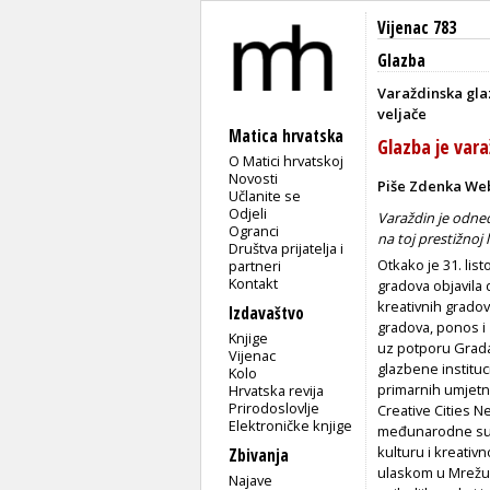
Vijenac 783
Glazba
Varaždinska glaz
veljače
Matica hrvatska
Glazba je vara
O Matici hrvatskoj
Novosti
Piše Zdenka We
Učlanite se
Odjeli
Varaždin je odne
Ogranci
na toj prestižnoj l
Društva prijatelja i
Otkako je 31. lis
partneri
Kontakt
gradova objavila 
kreativnih gradov
Izdavaštvo
gradova, ponos i 
Knjige
uz potporu Grada 
Vijenac
glazbene instituci
Kolo
primarnih umjetn
Hrvatska revija
Prirodoslovlje
Creative Cities N
Elektroničke knjige
međunarodne surad
kulturu i kreativn
Zbivanja
ulaskom u Mrežu 
Najave