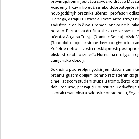
provincijskom mjestašcu savezne države Massa
Academy, fiktivni koledž za jako dobrostojeće, 
novogodišnjih praznika učenici i profesori odla
ili onoga, ostaju u ustanovi. Razmjerno strog i
zadužen je da ih čuva. Premda ionako ne bi n
nerado. Bartonska družina ubrzo će se svesti
učenika Angusa Tullyja (Dominic Sessa) i ožal
(Randolph), kojoj je sin nedavno poginuo kao am
Početne netrpeljivosti i nesklapnosti postupno će
bliskost, osobito između Hunhama i Tullyja. Tro
zamjenske obitelji.
Sukladno podneblju i godišnjem dobu, ritam i 
brzahu gustim obiljem pomno razrađenih događa
zime i stiskom studeni stupaju tromo, škrto, o
dah i resurse, prezajući upustiti se u odvažnije 
iskorak izvan okvira salonske pristojnosti, čeg