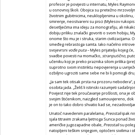
profesor je povijesti u internatu, Myles Raymon
u osnovnoj školi. Obojica su pretežno mrzovoljna
životnim gubitnicima, neuklopljenima u okolinu,
smirenje, neostvareni su pisci (Mylesov rukopis
desetljećima ima ideju za monografiju, ali nikako
dobiju priliku znalački govoriti o svom hobiju, My
onome što mu je i struka, starim civilizacijama. 
smeđeg rebrastoga samta. Iako načelno introver
svojevrsni
vođe puta
– Myles prijatelju kojeg će
svadbe povesti na momačko,
stranputično
, put
učeniku koji je preko praznika silom prilika (pre)
suprotno svom instinktu nepovjerenja u uvrijež
ozbiljno ugroziti same sebe ne bi li pomogli d
„Ja sam tek otisak prsta na prozoru nebodera“, 
osobita jada. „Želiš li istinski razumjeti sadašnjo
Povijest nije tek proučavanje prošlosti, ona je 
svojim štićenikom, naizgled samouvjereno, dok s
je on to tako dobro shvatio kad se, nezadovoljan
Unatoč navedenim paralelama,
Preostali
ipak ni
sjala titravim zrakama ljetnoga Sunca ponad živ
američke jugozapadne obale,
Preostali
su pole
natopljeni teškim snijegom, optočeni sivilima i