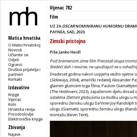
Vijenac 782
Film
UZ ZA
OSCAR
NOMINIRANU HUMORNU DRA
PAYNEA, SAD, 2023.
Matica hrvatska
Zimski pristojno
O Matici hrvatskoj
Novosti
Piše Janko Heidl
Učlanite se
Odjeli
Pod bremenom zime film Preostali stupa tromo,
Ogranci
štedeći dah i resurse, ne upuštajući se u odvažni
Društva prijatelja i
Dvadeset godina nakon uspjeha vedro-sjetne
partneri
Kontakt
(
Sideways
, 2004), američki redatelj Alexander 
glavnim glumcem toga filma, Paulom Giamattije
Izdavaštvo
(
The Holdovers
, 2023), zapaženom djelu dosad
Knjige
ostalima
Zlatnim globusima
za mušku ulogu u mju
Vijenac
sporednu žensku ulogu Da’Vinei Joy Randolph 
Kolo
ulogu (Giamatti), sporednu žensku ulogu (Randol
Hrvatska revija
Prirodoslovlje
montažu (Kevin Tent).
Elektroničke knjige
Zbivanja
Najave