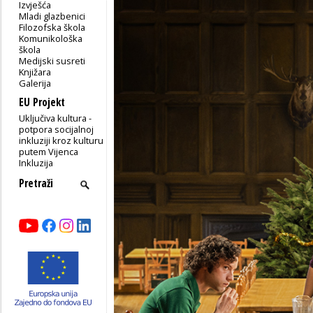
Izvješća
Mladi glazbenici
Filozofska škola
Komunikološka
škola
Medijski susreti
Knjižara
Galerija
EU Projekt
Uključiva kultura -
potpora socijalnoj
inkluziji kroz kulturu
putem Vijenca
Inkluzija