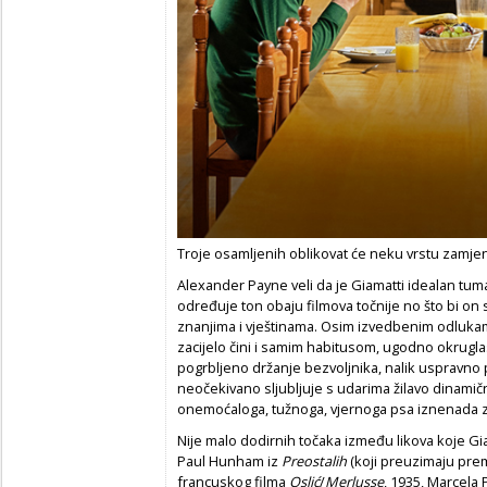
Troje osamljenih oblikovat će neku vrstu zamjens
Alexander Payne veli da je Giamatti idealan tumač
određuje ton obaju filmova točnije no što bi on
znanjima i vještinama. Osim izvedbenim odlukama
zacijelo čini i samim habitusom, ugodno okrugla
pogrbljeno držanje bezvoljnika, nalik uspravno
neočekivano sljubljuje s udarima žilavo dinamičn
onemoćaloga, tužnoga, vjernoga psa iznenada za
Nije malo dodirnih točaka između likova koje Gi
Paul Hunham iz
Preostalih
(koji preuzimaju pr
francuskog filma
Oslić
/
Merlusse
, 1935, Marcela 