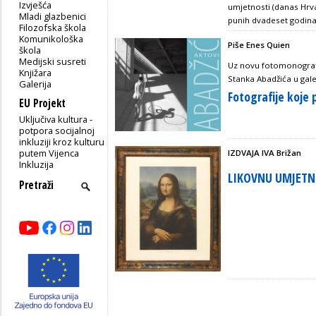
Izvješća
umjetnosti (danas Hrv
Mladi glazbenici
punih dvadeset godin
Filozofska škola
Komunikološka
Piše Enes Quien
škola
Medijski susreti
Uz novu fotomonografi
Knjižara
Stanka Abadžića u gale
Galerija
Fotografije koje 
EU Projekt
Uključiva kultura -
potpora socijalnoj
inkluziji kroz kulturu
putem Vijenca
IZDVAJA IVA Brižan
Inkluzija
LIKOVNU UMJETN