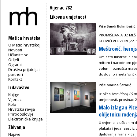
Vijenac 782
Likovna umjetnost
Piše Sandi Bulimbašić
PROMIŠLJANJA UZ MEŠ
Matica hrvatska
KLOVIĆEVI DVORI (22
O Matici hrvatskoj
Meštrović, herojsk
Novosti
Učlanite se
Umjesto ilustracije p
Odjeli
mitom i narodnom pje
Ogranci
voluminoznošću mase i
Društva prijatelja i
partneri
doslovno i metaforičk
Kontakt
Piše Marina Šafarić
Izdavaštvo
Izložba
Ivan Picelj / S 
Knjige
Vijenac
umjetnosti, prosinac 
Kolo
Malo izlagan Pic
Hrvatska revija
obljetnicu rođenj
Prirodoslovlje
Elektroničke knjige
U dvjema izložbenim 
Zbivanja
plakata i jedanaest izl
Najave
djelovanja Ivana Picelj