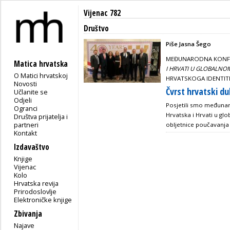
Vijenac 782
Društvo
Piše Jasna Šego
MEĐUNARODNA KONF
Matica hrvatska
I HRVATI U GLOBALN
O Matici hrvatskoj
HRVATSKOGA IDENTITET
Novosti
Čvrst hrvatski duh
Učlanite se
Odjeli
Posjetili smo međunar
Ogranci
Hrvatska i Hrvati u gl
Društva prijatelja i
partneri
obljetnice poučavanja 
Kontakt
Izdavaštvo
Knjige
Vijenac
Kolo
Hrvatska revija
Prirodoslovlje
Elektroničke knjige
Zbivanja
Najave