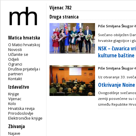
Vijenac 782
Druga stranica
Piše Smiljana Škugor-
Svečano obilježen Dan 
Matica hrvatska
hrvatske glagoljice i gl
O Matici hrvatskoj
NSK – čuvarica vr
Novosti
Učlanite se
kulturne baštine
Odjeli
Ogranci
Piše Smiljana Škugor-
Društva prijatelja i
partneri
Uz otvaranje 33. sveč
Kontakt
Otkrivanje Noine
Izdavaštvo
Ovogodišnje svečanost
Knjige
Vijenac
zemlji posvećene su i
Kolo
između Republike Hrva
Hrvatska revija
Prirodoslovlje
Elektroničke knjige
Zbivanja
Najave