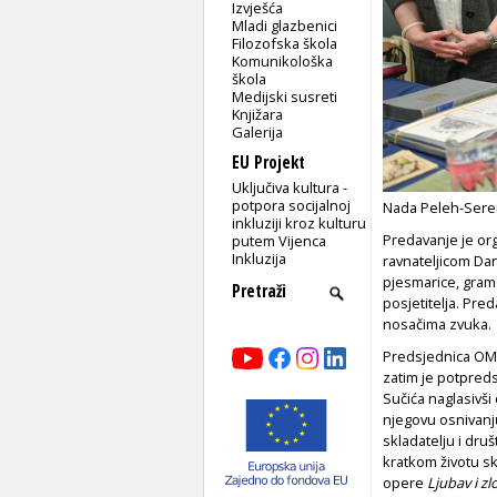
Izvješća
Mladi glazbenici
Filozofska škola
Komunikološka
škola
Medijski susreti
Knjižara
Galerija
EU Projekt
Uključiva kultura -
potpora socijalnoj
Nada Peleh-Seren
inkluziji kroz kulturu
Predavanje je or
putem Vijenca
Inkluzija
ravnateljicom Dan
pjesmarice, gramof
posjetitelja. Pr
nosačima zvuka.
Predsjednica OMH 
zatim je potpred
Sučića naglasivši
njegovu osnivanju
skladatelju i dru
kratkom životu sk
opere
Ljubav i zl