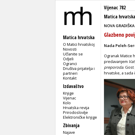
Vijenac 782
Matica hrvatsk
NOVA GRADIŠKA
Glazbeno povi
Matica hrvatska
O Matici hrvatskoj
Nada Peleh-Ser
Novosti
Učlanite se
Ogranak Matice h
Odjeli
predavanjem
Vat
Ogranci
preporoda
. Gost
Društva prijatelja i
hrvatske, a sada
partneri
Kontakt
Izdavaštvo
Knjige
Vijenac
Kolo
Hrvatska revija
Prirodoslovlje
Elektroničke knjige
Zbivanja
Najave