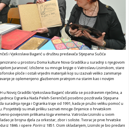
češ i Vjekoslava Bagarić u društvu predavača Stjepana Sučića
ganizirano u prostoru Doma kulture Nova Gradiška u suradnji s njegovom
ijelom Juranović. Izložene su mnoge knjige o Vatroslavu Lisinskom, stare
onske ploče i ostali vrijedni materijali koji su izazvali veliko zanimanje
edavanje je oplemenjeno glazbenom pratnjom na starim kao i novijim
u Novoj Gradiški Vjekoslava Bagarić obratila se pozdravnim riječima, a
sjednica Ogranka Nada Peleh-Serenčeš posebno pozdravila Stjepana
 da suradnja njega i Ogranka traje od 1991, kada je pružio veliku pomoć u
. Posjetitelji su imali priliku saznati mnoge činjenice o hrvatskom
štveno-povijesnim prilikama toga vremena. Vatroslav Lisinski u svom
ladao je brojna djela za orkestar, zbor i soliste. Tvorac je prve hrvatske
oba
iz 1846. i opere
Porin
iz 1851. Osim skladanjem, Lisinski je bio predani