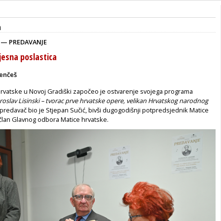
a
 — PREDAVANJE
jesna poslastica
enčeš
rvatske u Novoj Gradiški započeo je ostvarenje svojega programa
roslav Lisinski – tvorac prve hrvatske opere, velikan Hrvatskog narodnog
 predavač bio je Stjepan Sučić, bivši dugogodišnji potpredsjednik Matice
 član Glavnog odbora Matice hrvatske.