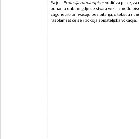
Pa je li
Profesija romanopisac
vodič za pisce, za č
bunar, u dubine gdje se stvara veza između pisca 
zagonetno prihvaćaju bez pitanja, u tekst u rit
rasplamsat će se i pokoja spisateljska vokacija.