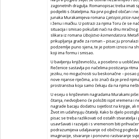
zagonetnih dragulja. Romanopisac treba imati spo
podijeliti s čitateljima. Na prvi pogled običan i n
junaka Murakamijeva romana
Ljetopis ptice navi
i ženu i mačku. U potrazi za njima Toru će se nać
situacija i smisao pokušati naći na dnu mračno
slikara iz romana
Ubojstvo komendatora.
Metafo
prikupljanja građe za roman – pisac ju pronalazi
podzemlje puno sjena, te je potom iznosi na shva
koji ima formu i smisao.
U bavljenju književnošću, a posebno u uobličav
Rečenice sastavlja po načelima postizanja ritma u
jeziku, no mogućnosti su beskonačne – posao pis
nove nijanse riječima, a to znači da je pred nji
prostranstva koja samo čekaju da na njima nešt
U eseju o književnim nagradama Murakami piše: 
čitanja, nedvojbeno će položiti ispit vremena i n
nagrade bacaju dodatnu svjetlost na knjige, ali 
Život im udahnjuju čitatelji. Kako bi djelo posti
pisac se treba razlikovati od ostalih stvaratelja i 
usavršavati i razvijati i s vremenom biti prihvaće
podrazumijeva udaljavanje od običnog pogleda n
imaginacije, stvaranje i ponovno rastvaranje sv