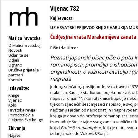
Vijenac 782
Književnost
UZ HRVATSKI PRIJEVOD KNJIGE HARUKIJA MU
Čud(es)na vrata Murakamijeva zanata
Matica hrvatska
O Matici hrvatskoj
Piše Ida Hitrec
Novosti
Učlanite se
Poznati japanski pisac piše o putu k
Odjeli
romanopisca, promišlja o ishodištim
Ogranci
Društva prijatelja i
originalnosti, o važnosti čitatelja i (
partneri
nagrada
Kontakt
Jednog sunčanog poslijepodneva u travnju 1978
Izdavaštvo
utakmicu. Kada je stadionom odjeknuo zvuk udarc
Knjige
napisati roman!“ Nakon utakmice kupio je nekoliko
Vijenac
tijekom sljedećih šest mjeseci napisao je svoj 
Kolo
Hrvatska revija
najčitaniji i jedan od najpoznatijih i najprevođ
Prirodoslovlje
koji ga je doveo do profesije romanopisca jedna
Elektroničke knjige
iznenađuje što je tajne svog zanata uobličio u 
knjizi
Profesija romanopisac
, koja je u prijevod
Zbivanja
izdanju naklade Vuković&Runjić.
Najave