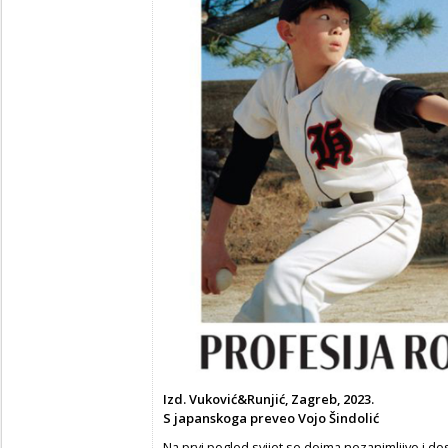
Izd. Vuković&Runjić, Zagreb, 2023.
S japanskoga preveo Vojo Šindolić
Na prvi pogled svijet se doima nezanimljivo i dos