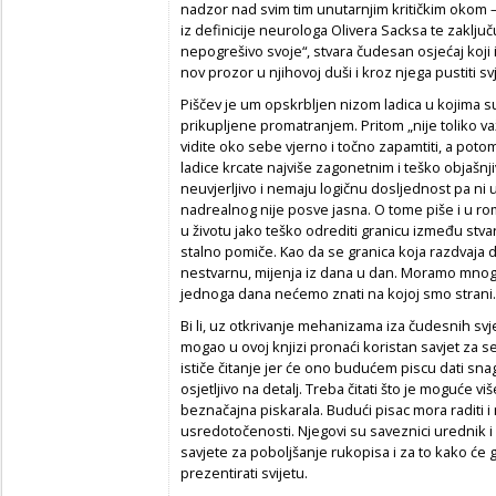
nadzor nad svim tim unutarnjim kritičkim okom
iz definicije neurologa Olivera Sacksa te zaključ
nepogrešivo svoje“, stvara čudesan osjećaj koji i o
nov prozor u njihovoj duši i kroz njega pustiti svj
Piščev je um opskrbljen nizom ladica u kojima 
prikupljene promatranjem. Pritom „nije toliko v
vidite oko sebe vjerno i točno zapamtiti, a potom
ladice krcate najviše zagonetnim i teško objašnj
neuvjerljivo i nemaju logičnu dosljednost pa ni 
nadrealnog nije posve jasna. O tome piše i u 
u životu jako teško odrediti granicu između stvarn
stalno pomiče. Kao da se granica koja razdvaja d
nestvarnu, mijenja iz dana u dan. Moramo mnogo
jednoga dana nećemo znati na kojoj smo strani.
Bi li, uz otkrivanje mehanizama iza čudesnih svjeto
mogao u ovoj knjizi pronaći koristan savjet za
ističe čitanje jer će ono budućem piscu dati sna
osjetljivo na detalj. Treba čitati što je moguće v
beznačajna piskarala. Budući pisac mora raditi i na 
usredotočenosti. Njegovi su saveznici urednik i 
savjete za poboljšanje rukopisa i za to kako će ga
prezentirati svijetu.