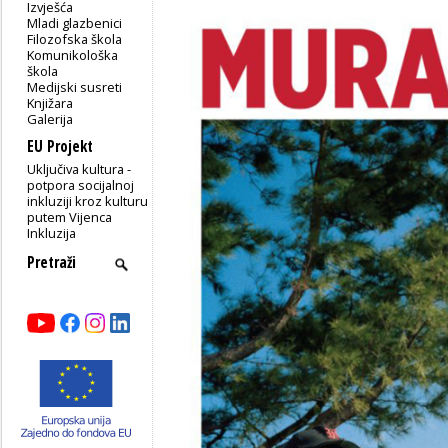
Izvješća
Mladi glazbenici
Filozofska škola
Komunikološka
škola
Medijski susreti
Knjižara
Galerija
EU Projekt
Uključiva kultura -
potpora socijalnoj
inkluziji kroz kulturu
putem Vijenca
Inkluzija