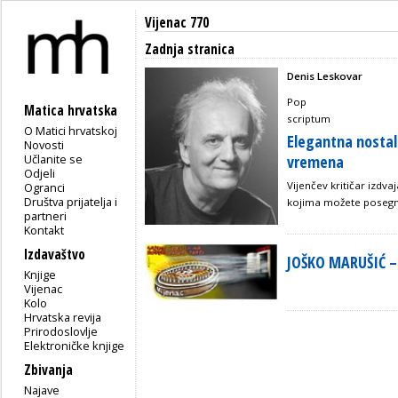
Vijenac 770
Zadnja stranica
Denis Leskovar
Pop
Matica hrvatska
scriptum
O Matici hrvatskoj
Elegantna nostal
Novosti
Učlanite se
vremena
Odjeli
Vijenčev kritičar izdva
Ogranci
Društva prijatelja i
kojima možete posegn
partneri
Kontakt
Izdavaštvo
JOŠKO MARUŠIĆ –
Knjige
Vijenac
Kolo
Hrvatska revija
Prirodoslovlje
Elektroničke knjige
Zbivanja
Najave