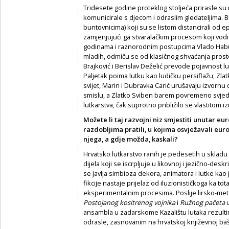
Tridesete godine proteklog stoljeća prirasle su
komunicirale s djecom i odraslim gledateljima. Bi
buntovnicima) koji su se listom distancirali od
zamjenjujući ga stvaralačkim procesom koji vodi pr
godinama i raznorodnim postupcima Vlado Habu
mladih, odmiču se od klasičnog shvaćanja prost
Brajković i Berislav Deželić prevode pojavnost l
Paljetak poima lutku kao ludičku persiflažu, Zla
svijet, Marin i Dubravka Carić urušavaju izvor
smislu, a Zlatko Sviben barem povremeno svjedoč
lutkarstva, čak suprotno približilo se vlastitom i
Možete li taj razvojni niz smjestiti unutar e
razdobljima pratili, u kojima osvježavali eur
njega, a gdje možda, kaskali?
Hrvatsko lutkarstvo ranih je pedesetih u skladu
dijela koji se iscrpljuje u likovnoj i jezično-des
se javlja simbioza dekora, animatora i lutke ka
fikcije nastaje prijelaz od iluzionističkoga ka to
eksperimentalnim procesima. Poslije lirsko-met
Postojanog kositrenog vojnika
i
Ružnog pačeta
u
ansambla u zadarskome Kazalištu lutaka rezult
odrasle, zasnovanim na hrvatskoj književnoj baš