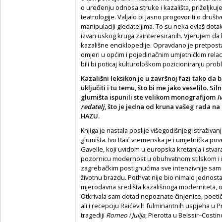
o uređenju odnosa struke i kazališta, priželjku
teatrologije. Valjalo bi jasno progovoriti o društv
manipulaciji gledateljima. To su neka ovlaš dota
izvan uskog kruga zainteresiranih. Vjerujem da 
kazališne enciklopedije. Opravdano je pretpostavi
omjeri u općim i pojedinačnim umjetničkim rela
bili bi poticaj kulturološkom pozicioniranju pr
Kazališni leksikon je u završnoj fazi tako da
uključiti i tu temu, što bi me jako veselilo. S
glumišta ispunili ste velikom monografijom
I
redatelj
, što je jedna od kruna vašeg rada na
HAZU.
Knjiga je nastala poslije višegodišnjeg istraživa
glumišta. Ivo Raić vremenska je i umjetnička po
Gavelle, koji uvidom u europska kretanja i stv
pozornicu modernost u obuhvatnom stilskom i 
zagrebačkim postignućima sve intenzivnije sam t
životnu brazdu. Pothvat nije bio nimalo jednosta
mjerodavna središta kazališnoga moderniteta, o
Otkrivala sam dotad nepoznate činjenice, poeti
ali i recepciju Raićevih fulminantnih uspjeha 
tragediji
Romeo i Julija
, Pierotta u Beissir–Cost