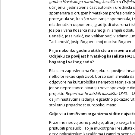
godina Hrvatskoga narodnog kazališta u Osijeku,
učinjenu i jedinstvena čast autorski i urednički 
spomenara o drugom hrvatskom profesionalnom
protegnula se, kao što sam ranije spomenula, i n
mladenačkih uspomena, grad ljudi otvorena i is
Josipa i Ivana Kozarca nisu mogli ni smjeli odbiti, 
Benešić, Joza Ivakić, Iso Velikanović, Vladimir L
Tadijanović, Josip Bogner i moj otac Ivo Bogner.
Prije nekoliko godina otišli ste u mirovinu na
Odsjeku za povijest hrvatskog kazališta HAZU.
bogatog i važnog rada?
Bila sam zaposlena na Odsjeku za povijest hrva
netko bi rekao cijeli život. Ubrzo sam shvatila da
odgovore na kulturološka i nerijetko teorijska p
jer se neprestance otvaraju nove spoznajne dime
projektu
Repertoar hrvatskih kazališta 1840. – 18
daljim nastavcima izdanja, egzaktno pokazao vit
stoljetnu pripadnost europskoj matici.
Gdje vi u tom živom organizmu vidite najveće
Praznine nedvojbeno postoje, ali prije svega treb
pristupiti prosudbi. To je mukotrpna i rezultats
o tzv. pokrajinskim kazalištima i zamrlim scens