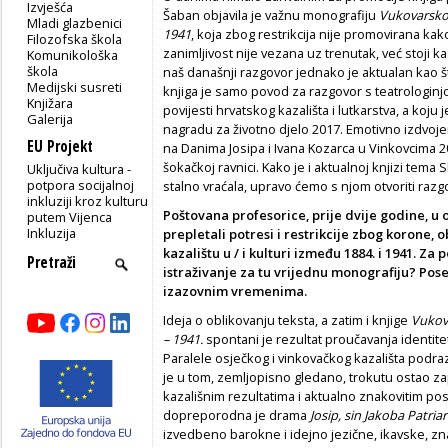
Izvješća
Šaban objavila je važnu monografiju
Vukovarsko 
Mladi glazbenici
1941
, koja zbog restrikcija nije promovirana kako j
Filozofska škola
zanimljivost nije vezana uz trenutak, već stoji k
Komunikološka
škola
naš današnji razgovor jednako je aktualan kao št
Medijski susreti
knjiga je samo povod za razgovor s teatrologinjom
Knjižara
povijesti hrvatskog kazališta i lutkarstva, a koju 
Galerija
nagradu za životno djelo 2017. Emotivno izdvoj
EU Projekt
na Danima Josipa i Ivana Kozarca u Vinkovcima 2
šokačkoj ravnici. Kako je i aktualnoj knjizi tema
Uključiva kultura -
potpora socijalnoj
stalno vraćala, upravo ćemo s njom otvoriti razg
inkluziji kroz kulturu
Poštovana profesorice, prije dvije godine, u
putem Vijenca
Inkluzija
prepletali potresi i restrikcije zbog korone,
kazalištu u / i kulturi između 1884. i 1941. Za 
istraživanje za tu vrijednu monografiju? Poseb
izazovnim vremenima.
Ideja o oblikovanju teksta, a zatim i knjige
Vukova
– 1941.
spontani je rezultat proučavanja identitet
Paralele osječkog i vinkovačkog kazališta podr
je u tom, zemljopisno gledano, trokutu ostao za
kazališnim rezultatima i aktualno znakovitim p
dopreporodna je drama
Josip, sin Jakoba Patria
izvedbeno barokne i idejno jezične, ikavske, z