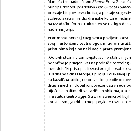
Marulića i nenadmašnom
Planine
Petra Zoranića
principa donosi i predstava
Don Quijote i Sanch
prestaje biti povijesna kulisa, a postaje sugestiv
stoljeću sastavni je dio dramske kulture i jedi
na izvođačku formu. Lutkarstvo se uzdiglo do 
način mišljenja.
Vratimo se potkraj razgovora povijesti kazal
spojili ustoličene teatrologe s mladim naraš
pristupima koje na neki način prate promjene 
„Od svih stvari na tom svijetu, samo stalna mije
neobično je primjenjiva i na područje teatrologij
metodološki pristupi, ali svaki od njih, osobito
izvedbenog čina i teorije, upućuju i olakšavaju pa
su kazališna kritika, rasprave i knjige bile osnov
drugih medija i globalnoj povezanosti vrijede p
utječe se multimedijski različitim oblicima, a t
i na status teatrologije. Svi znanstvenici od kojih 
konzultiram, gradili su moje poglede i svima n