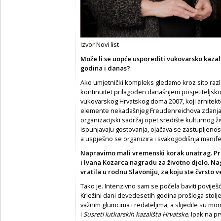
Izvor Novi list
Može li se uopće usporediti vukovarsko kazalište
godina i danas?
Ako umjetnički kompleks gledamo kroz sito razli
kontinuitet prilagođen današnjem posjetiteljsk
vukovarskog Hrvatskog doma 2007, koji arhitekt
elemente nekadašnjeg Freudenreichova zdanja, 
organizacijski sadržaj opet središte kulturnog 
ispunjavaju gostovanja, ojačava se zastupljenost
a uspješno se organizira i svakogodišnja manife
Napravimo mali vremenski korak unatrag. Prij
i Ivana Kozarca nagradu za životno djelo. Na
vratila u rodnu Slavoniju, za koju ste čvrsto
Tako je. Intenzivno sam se počela baviti povije
Krležini dani
devedesetih godina prošloga stolje
važnim glumcima i redateljima, a slijedile su mo
i
Susreti lutkarskih kazališta Hrvatske
. Ipak na 