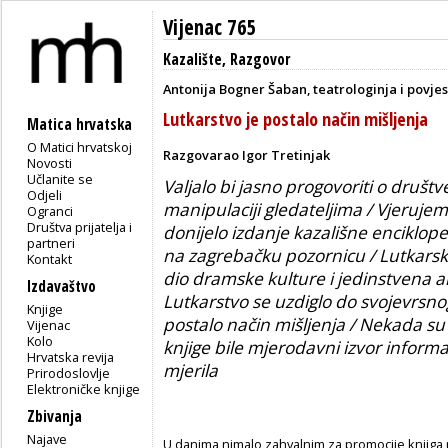
Vijenac 765
Kazalište
,
Razgovor
Antonija Bogner Šaban, teatrologinja i povjes
Lutkarstvo je postalo način mišljenja
Matica hrvatska
O Matici hrvatskoj
Razgovarao Igor Tretinjak
Novosti
Učlanite se
Valjalo bi jasno progovoriti o društve
Odjeli
manipulaciji gledateljima / Vjeruje
Ogranci
Društva prijatelja i
donijelo izdanje kazališne enciklop
partneri
na zagrebačku pozornicu / Lutkarska 
Kontakt
dio dramske kulture i jedinstvena 
Izdavaštvo
Lutkarstvo se uzdiglo do svojevrsnoga
Knjige
postalo način mišljenja / Nekada su 
Vijenac
Kolo
knjige bile mjerodavni izvor informa
Hrvatska revija
mjerila
Prirodoslovlje
Elektroničke knjige
Zbivanja
Najave
U danima nimalo zahvalnim za promocije knjiga 