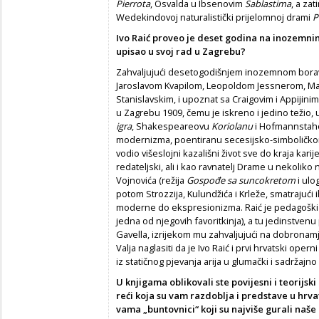
Pierrota
, Osvalda u Ibsenovim
Sablastima
, a za
Wedekindovoj naturalistički prijelomnoj drami
P
Ivo Raić proveo je deset godina na inozemni
upisao u svoj rad u Zagrebu?
Zahvaljujući desetogodišnjem inozemnom boravk
Jaroslavom Kvapilom, Leopoldom Jessnerom, M
Stanislavskim, i upoznat sa Craigovim i Appijini
u Zagrebu 1909, čemu je iskreno i jedino težio
igra
, Shakespeareovu
Koriolanu
i Hofmannstah
modernizma, poentiranu secesijsko-simboličkom st
vodio višeslojni kazališni život sve do kraja kari
redateljski, ali i kao ravnatelj Drame u nekoliko 
Vojnovića (režija
Gospođe sa suncokretom
i ulo
potom Strozzija, Kulundžića i Krleže, smatrajući
moderne do ekspresionizma. Raić je pedagošk
jedna od njegovih favoritkinja), a tu jedinstven
Gavella, izrijekom mu zahvaljujući na dobronam
Valja naglasiti da je Ivo Raić i prvi hrvatski ope
iz statičnog pjevanja arija u glumački i sadržajno
U knjigama oblikovali ste povijesni i teorijski
reći koja su vam razdoblja i predstave u hrva
vama „buntovnici“ koji su najviše gurali na