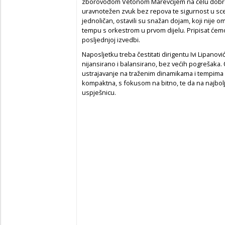
zborovođom Vetonom Marevcijem na čelu dobro 
uravnotežen zvuk bez repova te sigurnost u sc
jednoličan, ostavili su snažan dojam, koji nije o
tempu s orkestrom u prvom dijelu. Pripisat ćemo 
posljednjoj izvedbi.
Naposljetku treba čestitati dirigentu Ivi Lipanov
nijansirano i balansirano, bez većih pogrešaka.
ustrajavanje na traženim dinamikama i tempima 
kompaktna, s fokusom na bitno, te da na najbol
uspješnicu.