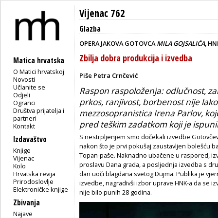
Vijenac 762
Glazba
OPERA JAKOVA GOTOVCA
MILA GOJSALIĆA
, HN
Zbilja dobra produkcija i izvedba
Matica hrvatska
O Matici hrvatskoj
Piše Petra Crnčević
Novosti
Učlanite se
Raspon raspoloženja: odlučnost, zan
Odjeli
prkos, ranjivost, borbenost nije lako 
Ogranci
Društva prijatelja i
mezzosopranistica Irena Parlov, kojoj
partneri
pred teškim zadatkom koji je ispunil
Kontakt
S nestrpljenjem smo dočekali izvedbe Gotovč
Izdavaštvo
nakon što je prvi pokušaj zaustavljen bolešću b
Knjige
Topan-paše. Naknadno ubačene u raspored, izv
Vijenac
proslavu Dana grada, a posljednja izvedba s d
Kolo
Hrvatska revija
dan uoči blagdana svetog Dujma. Publika je vjern
Prirodoslovlje
izvedbe, nagradivši izbor uprave HNK-a da se i
Elektroničke knjige
nije bilo punih 28 godina.
Zbivanja
Najave