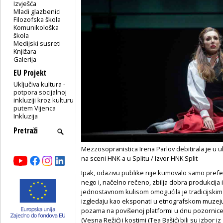
Izvješća
Mladi glazbenici
Filozofska škola
Komunikološka
škola
Medijski susreti
Knjižara
Galerija
EU Projekt
Uključiva kultura -
potpora socijalnoj
inkluziji kroz kulturu
putem Vijenca
Inkluzija
Mezzosopranistica Irena Parlov debitirala je u u
na sceni HNK-a u Splitu / Izvor HNK Split
Ipak, odazivu publike nije kumovalo samo prefe
nego i, načelno rečeno, zbilja dobra produkcija 
jednostavnom kulisom omogućila je tradicijskim
izgledaju kao eksponati u etnografskom muzeju, š
pozama na povišenoj platformi u dnu pozornice.
(Vesna Režić) i kostimi (Tea Bašić) bili su izbor 