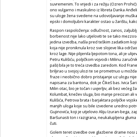
suvremenim. To vrijedi i za režiju (Ozren Prohić)
ono vulgarno i maskulino iz libreta Danka Anđe
su uloge žena svedene na udovoljavanje muškarc
epski i domoljubni karakter ostao u žarištu, kako i
Raspon raspoloženja: odlučnost, zanos, zaljublj
borbenost nije lako utjeloviti te se tako mezzosop
jedina izvedba, našla pred teškim zadatkom koji 
koja nije proniknula kroz sve slojeve lika održa
kroz lage. Nije plijenila ljepotom tona, ali je uli
Petru Kulišiću, poljičkom vojvodi i Milinu zaruč
paši) bila je to treća izvedba zaredom. Kod Fran
briljirao u svojoj ulozi te se prometnuo u možd
fraze i neobično dobro pristajanje uz ulogu nij
napisana za baritona, dok je Čikeš bas. Ivica Šarić
Milin otac, bio je točan i uvjerljiv, ali bez većeg
Kolumbat, knežev sluga, bio manje precizan ali v
Kulišića, Petrova brata i barjaktara poljičke vojsk
manjih uloga koje su bile izvedene uredno potr
Gujinovića, koji je utjelovio Aliju Izuran-bega, 
Baršunasti ton i razigrana, neukalupljena gluma
čuti.
Golem teret izvedbe ove glazbene drame nosi zb