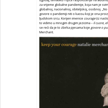
za vrijeme globalne pandemije, koja nam je svi
globalnoj, nacionalnoj, obiteljskoj, osobnoj. „No
govore o pandemiji niti o kaosu koji je ona proi
ljudskom srcu. Korijen imenice
courage
(iz naslo
to vidimo u mnogim drugim jezicima –
il cuore
,
e
se reći da je to zbirka pjesama koje
govore o pu
Merchant.