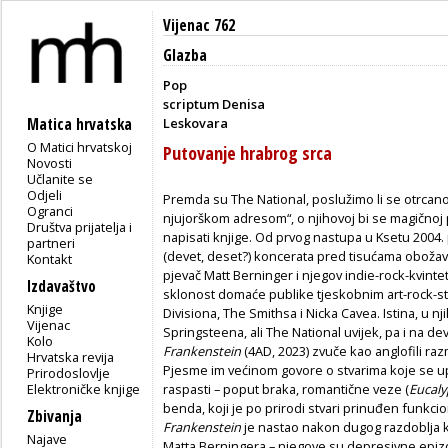
Vijenac 762
Glazba
Pop
scriptum Denisa
Matica hrvatska
Leskovara
O Matici hrvatskoj
Putovanje hrabrog srca
Novosti
Učlanite se
Odjeli
Premda su The National, poslužimo li se otrcan
Ogranci
njujorškom adresom“, o njihovoj bi se magično
Društva prijatelja i
napisati knjige. Od prvog nastupa u Ksetu 2004.
partneri
(devet, deset?) koncerata pred tisućama obožavat
Kontakt
pjevač Matt Berninger i njegov indie-rock-kvinte
Izdavaštvo
sklonost domaće publike tjeskobnim art-rock-s
Knjige
Divisiona, The Smithsa i Nicka Cavea. Istina, u n
Vijenac
Springsteena, ali The National uvijek, pa i na 
Kolo
Frankenstein
(4AD, 2023) zvuče kao anglofili r
Hrvatska revija
Pjesme im većinom govore o stvarima koje se up
Prirodoslovlje
Elektroničke knjige
raspasti – poput braka, romantične veze (
Eucaly
benda, koji je po prirodi stvari prinuđen funkcio
Zbivanja
Frankenstein
je nastao nakon dugog razdoblja k
Najave
Matta Berningera – njegove su depresivne epizo