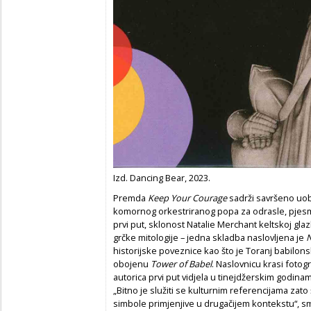
Izd. Dancing Bear, 2023.
Premda
Keep Your Courage
sadrži savršeno uob
komornog orkestriranog popa za odrasle, pje
prvi put, sklonost Natalie Merchant keltskoj glazb
grčke mitologije – jedna skladba naslovljena je
N
historijske poveznice kao što je Toranj babilons
obojenu
Tower of Babel
. Naslovnicu krasi fotog
autorica prvi put vidjela u tinejdžerskim god
„Bitno je služiti se kulturnim referencijama zato
simbole primjenjive u drugačijem kontekstu“, sma