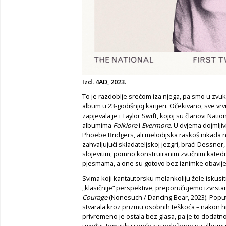
Izd. 4AD, 2023.
To je razdoblje srećom iza njega, pa smo u zvuko
album u 23-godišnjoj karijeri. Očekivano, sve vrv
zapjevala je i Taylor Swift, kojoj su članovi Nati
albumima
Folklore
i
Evermore
. U dvjema dojmlji
Phoebe Bridgers, ali melodijska raskoš nikada ni
zahvaljujući skladateljskoj jezgri, braći Dessner,
slojevitim, pomno konstruiranim zvučnim kate
pjesmama, a one su gotovo bez iznimke obavij
Svima koji kantautorsku melankoliju žele iskusiti i
„klasičnije“ perspektive, preporučujemo izvrst
Courage
(Nonesuch / Dancing Bear, 2023). Poput 
stvarala kroz prizmu osobnih teškoća – nakon hi
privremeno je ostala bez glasa, pa je to dodatn
ugođaj, tematiku i opće raspoloženje na albumu