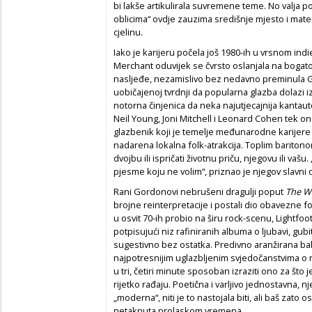
bi lakše artikulirala suvremene teme. No valja po
oblicima“ ovdje zauzima središnje mjesto i mate
cjelinu.
Iako je karijeru počela još 1980-ih u vrsnom ind
Merchant oduvijek se čvrsto oslanjala na bogat
nasljeđe, nezamislivo bez nedavno preminula G
uobičajenoj tvrdnji da popularna glazba dolazi iz
notorna činjenica da neka najutjecajnija kantau
Neil Young, Joni Mitchell i Leonard Cohen tek ona 
glazbenik koji je temelje međunarodne karijere
nadarena lokalna folk-atrakcija. Toplim baritonom
dvojbu ili ispričati životnu priču, njegovu ili vaš
pjesme koju ne volim“, priznao je njegov slavni 
Rani Gordonovi nebrušeni dragulji poput
The Wa
brojne reinterpretacije i postali dio obavezne fo
u osvit 70-ih probio na širu rock-scenu, Lightfoo
potpisujući niz rafiniranih albuma o ljubavi, gubi
sugestivno bez ostatka. Predivno aranžirana b
najpotresnijim uglazbljenim svjedočanstvima o r
u tri, četiri minute sposoban izraziti ono za što 
rijetko rađaju. Poetična i varljivo jednostavna, n
„moderna“, niti je to nastojala biti, ali baš zato 
netaknuta prolaskom vremena.