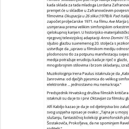
kada sklada za tada mladoga Lordana Zafranovića
prenijet će u skladbe u Zafranovićevim povijes
filmovima
Okupacija u 26 slika
(1978) ili
Pad Italij
započet proljećarske 1971. na filmu
Ave Marija
(
usmjerava prema velikim simfonijskim orkestrima
cjelokupnoj karijeri. U historijsko-materijalisti
njegovoj televizijskoj adaptaciji
Anno Domini 15
sljubio glazbu suvremenog 20. stoljeća s jezikom 
ustvrđuje da „upravo u filmskom mediju odnosno
plodonosno tlo za potpunu manifestaciju svijest
medija potražuje erudiciju kada je riječ o glazbi,
mnogobrojnim stilovima i brzom skladanju, izra
Muzikoloiginja Irena Paulus istaknula je da „Kabil
žanrovima: od dječjih pjesmica do velikog simfo
elektronike ... jednostavno mu nema kraja.“
Predsjednik Hrvatskog društva filmskih kritičara
istaknuli su da je to i prvi
Oktavijan
za filmsku gl
Alfi Kabiljo kazao je da je od djetinjstva bio za
svog uspjeha opisao je ovako: „Tajna je u mojoj
slušanju, fantastičnoj kolekciji gramofonskih p
Šostakoviča, Prokofjeva, da ne spominjem Ravela 
roditelji.“