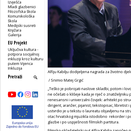
Izvješća
Mladi glazbenici
Filozofska škola
Komunikološka
škola
Medijski susreti
Knjižara
Galerija
EU Projekt
Uključiva kultura -
potpora socijalnoj
inkluziji kroz kulturu
putem Vijenca
Inkluzija
Alfiju Kabilju dodijeljena nagrada za životno djel
/ Snimio Matej Grgić
„Teško je pobrojati naslove skladbi, potom i lovo
ne očešati o klišeje kada je riječ o znatiželjniku 
renesansni i univerzalni čovjek: arhitekt po stru
dirigent, aranžer, pijanist, tekstopisac, libretist i
ustvrdio je u tekstu o laureatu objavljenu na strani
otac hrvatskog mjuzikla istodobno rekorder i p
glazbe i po uspješnosti filmskih partitura.
Filmsko-skladateljski put Alfija Kabilja započeo