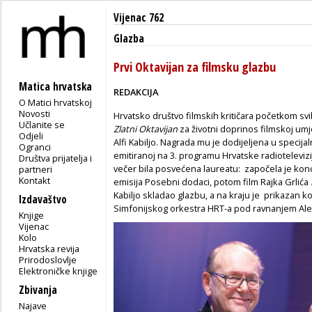
Vijenac 762
Glazba
Prvi Oktavijan za filmsku glazbu
Matica hrvatska
REDAKCIJA
O Matici hrvatskoj
Novosti
Hrvatsko društvo filmskih kritičara početkom svi
Učlanite se
Zlatni Oktavijan
za životni doprinos filmskoj umjet
Odjeli
Alfi Kabiljo. Nagrada mu je dodijeljena u specij
Ogranci
emitiranoj na 3. programu Hrvatske radiotelevizije
Društva prijatelja i
večer bila posvećena laureatu: započela je ko
partneri
Kontakt
emisija Posebni dodaci, potom film Rajka Grlića
Kabiljo skladao glazbu, a na kraju je prikazan k
Izdavaštvo
Simfonijskog orkestra HRT-a pod ravnanjem Al
Knjige
Vijenac
Kolo
Hrvatska revija
Prirodoslovlje
Elektroničke knjige
Zbivanja
Najave