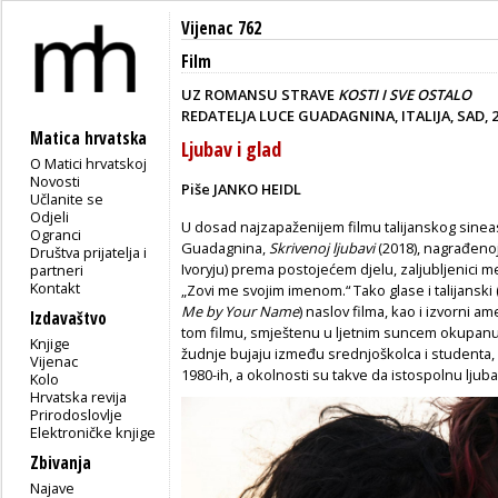
Vijenac 762
Film
UZ ROMANSU STRAVE
KOSTI I SVE OSTALO
REDATELJA LUCE GUADAGNINA, ITALIJA, SAD, 2
Matica hrvatska
Ljubav i glad
O Matici hrvatskoj
Novosti
Piše JANKO HEIDL
Učlanite se
Odjeli
U dosad najzapaženijem filmu talijanskog sine
Ogranci
Guadagnina,
Skrivenoj ljubavi
(2018), nagrađeno
Društva prijatelja i
Ivoryju) prema postojećem djelu, zaljubljenici 
partneri
Kontakt
„Zovi me svojim imenom.“ Tako glase i talijanski 
Me by Your Name
)
naslov filma, kao i izvorni 
Izdavaštvo
tom filmu, smještenu u ljetnim suncem okupanu l
Knjige
žudnje bujaju između srednjoškolca i studenta, 
Vijenac
1980-ih, a okolnosti su takve da istospolnu ljuba
Kolo
Hrvatska revija
Prirodoslovlje
Elektroničke knjige
Zbivanja
Najave