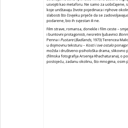
usvojiti kao metaforu. Ne samo za uobičajene, 
koje uništavaju živote pojedinaca i njihove okol
slabosti što čovjeku priječe da se zadovoljavajuć
podarene, bio ih svjestan ili ne.
Film strave, romansa, donekle i film ceste – smj
i buntovni protagonisti, nesretni ljubavnici
Bonni
Penna i
Pustare
(
Badlands
, 1973) Terencea Mali
u dojmovnu teksturu –
Kosti i sve ostalo
ponajpri
možda i društveno-psihološka drama, slikovno pr
(filmska fotografija Arsenija Khachaturana), o 
postojeću, zadanu okolinu, što mnogima, osim pr