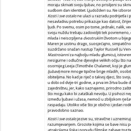
moraju skrivati svoju ljubav, no prisiljeni su skr
sudbom dan identitet. Ljudožderi su. Ne izborom
Kosti i sve ostalo
ne ulazi u razradu podrijetla i 
nesavladivu potrebu prikazuje kao datost, činj
ljudi. Po svemu, osim po tome, jednaki, nalik, ve
svoju nuždu trebaju zadovoljiti tek povremeno, č
mlada i neiscrpljena
dvostrukim
životom u bijeg
Maren je uistinu drago, suosjećajno, simpatično
suzdržano snažan nastup Taylor Russell (u Ve
Mastroianni
za najbolju mladu glumicu), istovre
nesigurne i odlučne djevojke velikih očiju što nast
osornijeg Leeja (Timothée Chalamet, koji je gl
ljubavi
) more mnoge tipične brige mladih, osobit
obiteljima. No kad je riječ o takvoj djeci, što sv
u dobi od dvije-tri godine, a prva im žrtva bude da
zajedništvu, jer, kako saznajemo, prirodno zašti
što mogu kako bi zataškali nevolju. U psihozi ne
između ljubavi i užasa, nemoći u zbiljskom rješa
raspadaju. Utoliko više što je obično i jedan rodit
pravodobno saznao.
Kosti i sve ostalo
jezive su, stravične i uznemiru
razumijevanjem. Grozote kojima se bave nisu p
atrakcijama šoka
i ponudu filmske zabave tog ti