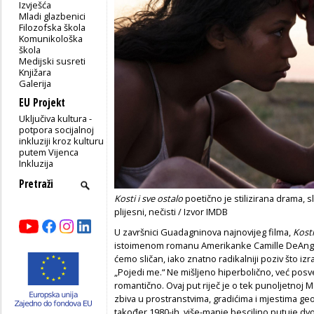
Izvješća
Mladi glazbenici
Filozofska škola
Komunikološka
škola
Medijski susreti
Knjižara
Galerija
EU Projekt
Uključiva kultura -
potpora socijalnoj
inkluziji kroz kulturu
putem Vijenca
Inkluzija
Kosti i sve ostalo
poetično je stilizirana drama, 
plijesni, nečisti / Izvor IMDB
U završnici Guadagninova najnovijeg filma,
Kosti
istoimenom romanu Amerikanke Camille DeAngeli
ćemo sličan, iako znatno radikalniji poziv što i
„Pojedi me.“ Ne mišljeno hiperbolično, već posve
romantično. Ovaj put riječ je o tek punoljetnoj M
zbiva u prostranstvima, gradićima i mjestima geo
također 1980-ih, više-manje besciljno putuje dvo