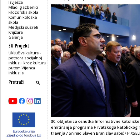
Izvješća
Mladi glazbenici
Filozofska škola
Komunikološka
škola
Medijski susreti
Knjižara
Galerija
EU Projekt
Uključiva kultura -
potpora socijalnoj
inkluziji kroz kulturu
putem Vijenca
Inkluzija
30. obljetnica osnutka Informativne katoličke 
emitiranja programa Hrvatskoga katoličkog ra
travnja /
Snimio Slaven Branislav Babić / PIXSEL