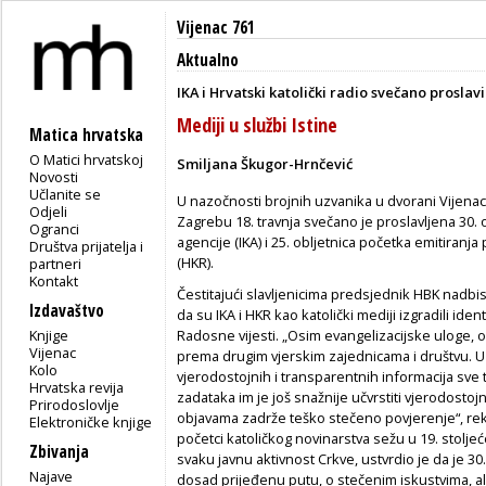
Vijenac 761
Aktualno
IKA i Hrvatski katolički radio svečano proslavi
Mediji u službi Istine
Matica hrvatska
O Matici hrvatskoj
Smiljana Škugor-Hrnčević
Novosti
Učlanite se
U nazočnosti brojnih uzvanika u dvorani Vijenac
Odjeli
Zagrebu 18. travnja svečano je proslavljena 30. 
Ogranci
agencije (IKA) i 25. obljetnica početka emitiranj
Društva prijatelja i
(HKR).
partneri
Kontakt
Čestitajući slavljenicima predsjednik HBK nadbi
Izdavaštvo
da su IKA i HKR kao katolički mediji izgradili ide
Knjige
Radosne vijesti. „Osim evangelizacijske uloge, o
Vijenac
prema drugim vjerskim zajednicama i društvu. U
Kolo
vjerodostojnih i transparentnih informacija sve t
Hrvatska revija
zadataka im je još snažnije učvrstiti vjerodosto
Prirodoslovlje
objavama zadrže teško stečeno povjerenje“, rek
Elektroničke knjige
početci katoličkog novinarstva sežu u 19. stoljeće
Zbivanja
svaku javnu aktivnost Crkve, ustvrdio je da je 30.
Najave
dosad prijeđenu putu, o stečenim iskustvima, ali