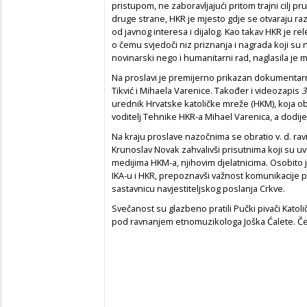
pristupom, ne zaboravljajući pritom trajni cilj pr
druge strane, HKR je mjesto gdje se otvaraju ra
od javnog interesa i dijalog. Kao takav HKR je re
o čemu svjedoči niz priznanja i nagrada koji su n
novinarski nego i humanitarni rad, naglasila je m
Na proslavi je premijerno prikazan dokumentarn
Tikvić i Mihaela Varenice. Također i videozapis
3
urednik Hrvatske katoličke mreže (HKM), koja obje
voditelj Tehnike HKR-a Mihael Varenica, a dodije
Na kraju proslave nazočnima se obratio v. d. ravn
Krunoslav Novak zahvalivši prisutnima koji su uvel
medijima HKM-a, njihovim djelatnicima. Osobito 
IKA-u i HKR, prepoznavši važnost komunikacije
sastavnicu navjestiteljskog poslanja Crkve.
Svečanost su glazbeno pratili Pučki pivači Kato
pod ravnanjem etnomuzikologa Joška Ćalete. Če