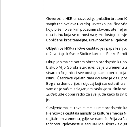
Govoreći o HKR-u nazvavši ga „mlađim bratom IK
svojih radiovalova u cijeloj Hrvatskoj pa i šire vi
koju pišemo velikim početnim slovom, utemeljenu
onu istinu koja se odnosi na vjerodostojno izv
uobličenu kroz temeljite, uravnotežene i cjelovit
Obljetnice HKR-a i IKA-e čestitao je i papa Franjo,
državni tajnik Svete Stolice kardinal Pietro Paroli
Okupljenima se potom obratio predsjednik upra
biskup Mijo Gorski istaknuvši da je u vremenu u
stvarnih činjenica i sve postaje samo percepcija
istinu. Čestitavši djelatnicima ocijenio je da u p
Bog zna domet riječi i utjecaj koji ste ostavili u
sam da je vašim zalaganjem rasla vjera i širilo 
ljude
bude dobar radio za sve ljude kako bi svi 
je.
Slavljenicima je u svoje ime i u ime predsjedni
Plenkovića čestitala ministrica kulture i medija 
digitalnom vremenu, gdje se nameće želja za što
točnosti i cjelovitosti vijesti, IKA ide ukorak s d