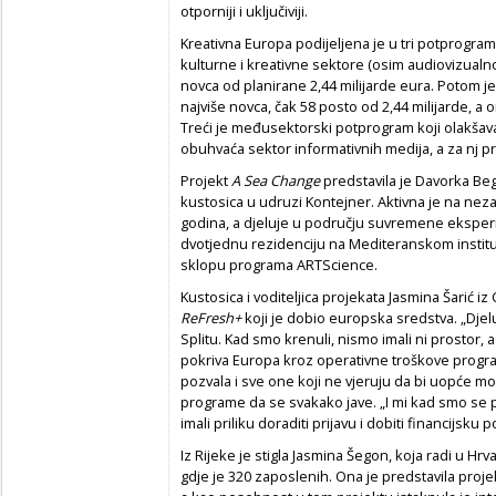
otporniji i uključiviji.
Kreativna Europa podijeljena je u tri potprograma
kulturne i kreativne sektore (osim audiovizualnog
novca od planirane 2,44 milijarde eura. Potom j
najviše novca, čak 58 posto od 2,44 milijarde, a 
Treći je međusektorski potprogram koji olakšav
obuhvaća sektor informativnih medija, a za nj p
Projekt
A Sea Change
predstavila je Davorka Beg
kustosica u udruzi Kontejner. Aktivna je na nez
godina, a djeluje u području suvremene eksperi
dvotjednu rezidenciju na Mediteranskom institutu
sklopu programa ARTScience.
Kustosica i voditeljica projekata Jasmina Šarić iz
ReFresh+
koji je dobio europska sredstva. „Dje
Splitu. Kad smo krenuli, nismo imali ni prostor,
pokriva Europa kroz operativne troškove progr
pozvala i sve one koji ne vjeruju da bi uopće mo
programe da se svakako jave. „I mi kad smo se p
imali priliku doraditi prijavu i dobiti financijsku 
Iz Rijeke je stigla Jasmina Šegon, koja radi u Hr
gdje je 320 zaposlenih. Ona je predstavila proj