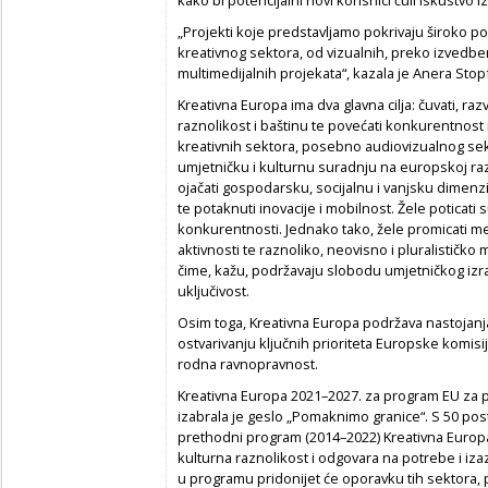
„Projekti koje predstavljamo pokrivaju široko po
kreativnog sektora, od vizualnih, preko izvedben
multimedijalnih projekata“, kazala je Anera Sto
Kreativna Europa ima dva glavna cilja: čuvati, razvi
raznolikost i baštinu te povećati konkurentnost 
kreativnih sektora, posebno audiovizualnog sektor
umjetničku i kulturnu suradnju na europskoj razi
ojačati gospodarsku, socijalnu i vanjsku dimenzi
te potaknuti inovacije i mobilnost. Žele poticati 
konkurentnosti. Jednako tako, žele promicati m
aktivnosti te raznoliko, neovisno i pluralistič
čime, kažu, podržavaju slobodu umjetničkog izra
uključivost.
Osim toga, Kreativna Europa podržava nastojanj
ostvarivanju ključnih prioriteta Europske komisije
rodna ravnopravnost.
Kreativna Europa 2021–2027. za program EU za p
izabrala je geslo „Pomaknimo granice“. S 50 p
prethodni program (2014–2022) Kreativna Europa 
kulturna raznolikost i odgovara na potrebe i izaz
u programu pridonijet će oporavku tih sektora, po