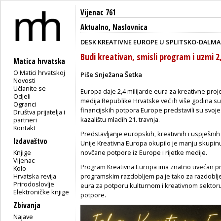
Vijenac 761
Aktualno
,
Naslovnica
DESK KREATIVNE EUROPE U SPLITSKO-DALMATI
Budi kreativan, smisli program i uzmi 2
Matica hrvatska
O Matici hrvatskoj
Piše Snježana Šetka
Novosti
Učlanite se
Europa daje 2,4 milijarde eura za kreativne projek
Odjeli
medija Republike Hrvatske već ih više godina suf
Ogranci
financijskih potpora Europe predstavili su svo
Društva prijatelja i
kazalištu mladih 21. travnja.
partneri
Kontakt
Predstavljanje europskih, kreativnih i uspješni
Izdavaštvo
Unije Kreativna Europa okupilo je manju skupin
Knjige
novčane potpore iz Europe i rijetke medije.
Vijenac
Program Kreativna Europa ima znatno uvećan pr
Kolo
Hrvatska revija
programskim razdobljem pa je tako za razdoblje 
Prirodoslovlje
eura za potporu kulturnom i kreativnom sekto
Elektroničke knjige
potpore.
Zbivanja
Najave