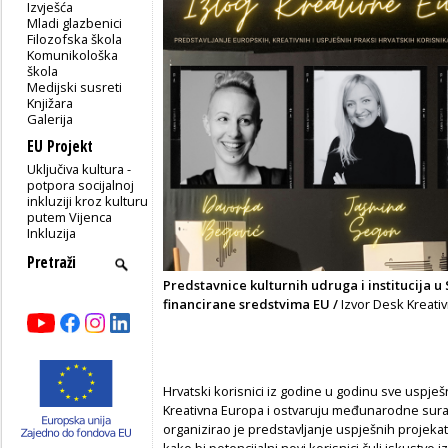
Izvješća
Mladi glazbenici
Filozofska škola
Komunikološka
škola
Medijski susreti
Knjižara
Galerija
EU Projekt
Uključiva kultura -
potpora socijalnoj
inkluziji kroz kulturu
putem Vijenca
Inkluzija
Predstavnice kulturnih udruga i institucija u
financirane sredstvima EU /
Izvor Desk Kreati
Hrvatski korisnici iz godine u godinu sve uspje
Kreativna Europa i ostvaruju međunarodne surad
organizirao je predstavljanje uspješnih projekata
kako bi potencijalni novi korisnici čuli iskustvo i