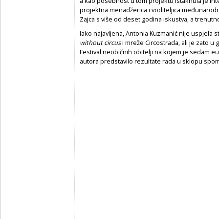
a kao posebnost u tom projektu istaknula je inte
projektna menadžerica i voditeljica međunarodnih
Zajca s više od deset godina iskustva, a trenu
Iako najavljena, Antonia Kuzmanić nije uspjela s
without circus
i mreže Circostrada, ali je zato u 
Festival neobičnih obitelji na kojem je sedam e
autora predstavilo rezultate rada u sklopu spo