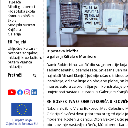
Izvješća
Mladi glazbenici
Filozofska škola
Komunikološka
škola
Medijski susreti
Knjižara
Galerija
EU Projekt
Uključiva kultura -
Iz postava izložbe
potpora socijalnoj
u galeriji KiBela u Mariboru
inkluziji kroz kulturu
putem Vijenca
Damir Sokić i Nina Ivančić dio su generacije koja
Inkluzija
sedamdesetih u osamdesete. Snježana Ban na li
najmlađi Mihael Klanjčić još nije ušao u trideset
instalacije, od sive linije do obojene plohe, nit
interes autora za promišljanjem konstrukcije pr
umjetnosti nastao u suradnji s Galerijom Kranjča
RETROSPEKTIVA OTONA IVEKOVIĆA U KLOVIĆ
Nakon izložbi o Vlahu Bukovcu, Mati Celestinu 
Galerija Klovićevi dvori priprema pregled djela j
moderne. Rođen u Klanjcu, Oton Iveković učio 
obrazovanje nastavlja u Beču, Münchenu i Karls