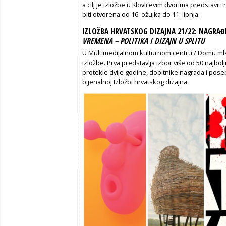
a cilj je izložbe u Klovićevim dvorima predstaviti
biti otvorena od 16. ožujka do 11. lipnja.
IZLOŽBA HRVATSKOG DIZAJNA 21/22: NAGRAĐE
VREMENA – POLITIKA I DIZAJN U SPLITU
U Multimedijalnom kulturnom centru / Domu mladi
izložbe. Prva predstavlja izbor više od 50 najbol
protekle dvije godine, dobitnike nagrada i pos
bijenalnoj Izložbi hrvatskog dizajna.