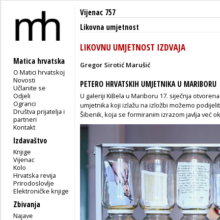
Vijenac 757
Likovna umjetnost
LIKOVNU UMJETNOST IZDVAJA
Matica hrvatska
Gregor Sirotić Marušić
O Matici hrvatskoj
Novosti
PETERO HRVATSKIH UMJETNIKA U MARIBORU
Učlanite se
Odjeli
U galeriji KiBela u Mariboru 17. siječnja otvorena
Ogranci
umjetnika koji izlažu na izložbi možemo podijelit
Društva prijatelja i
Šibenik, koja se formiranim izrazom javlja već o
partneri
Kontakt
Izdavaštvo
Knjige
Vijenac
Kolo
Hrvatska revija
Prirodoslovlje
Elektroničke knjige
Zbivanja
Najave