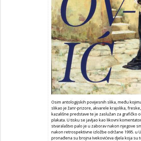
Osim antologijskih povijesnih slika, među kojim
slikao je žanr-prizore, akvarele krajolika, freske
kazališne predstave te je zaslužan za grafičko o
plakata. U tisku se javljao kao likovni komentato
stvaralaštvo palo je u zaborav nakon njegove sm
nakon retrospektivne izložbe održane 1995. u 
pronađena su brojna Ivekovićeva djela koja su 