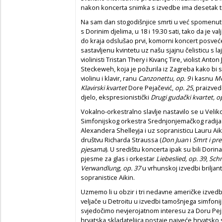
nakon koncerta snimka s izvedbe ima desetak t
Na sam dan stogodišnjice smrti u već spomen
s Dorinim djelima, u 18 i 19.30 sati, tako da je v
do kraja odslušao prvi, komorni koncert posveć
sastavljenu kvintetu uz našu sjajnu čelisticu s 
violinisti Tristan Thery i Kıvanç Tire, violist Anto
Steckeweh, koja je požurila iz Zagreba kako bi st
violinu i klavir, ranu
Canzonettu, op. 9
i kasnu
Me
Klavirski kvartet
Dore Pejačević,
op. 25
, praizve
djelo, ekspresionistički
Drugi gudački kvartet, o
Vokalno-orkestralno slavlje nastavilo se u Veli
Simfonijskog orkestra Srednjonjemačkog radij
Alexandera Shelleyja i uz sopranisticu Lauru Ai
društvu Richarda Straussa (
Don Juan
i
Smrt i pr
pjesama
). U središtu koncerta ipak su bili Dorin
pjesme za glas i orkestar
Liebeslied,
op. 39
,
Schm
Verwandlung,
op. 37
u vrhunskoj izvedbi briljan
sopranistice Aikin.
Uzmemo li u obzir i tri nedavne američke izved
veljače u Detroitu u izvedbi tamošnjega simfoni
svjedočimo nevjerojatnom interesu za Doru Peja
hrvatska skladateljica postaje najveće hrvatsko 