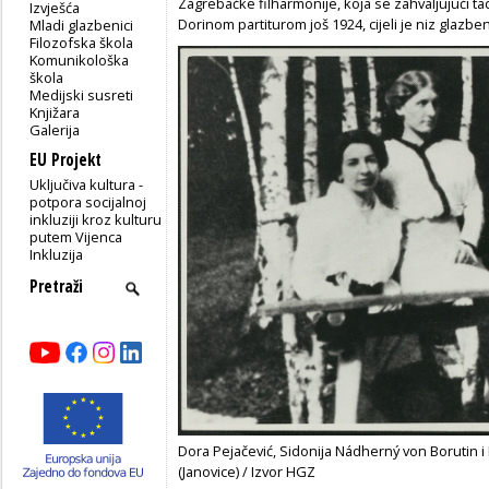
Zagrebačke filharmonije, koja se zahvaljujući t
Izvješća
Dorinom partiturom još 1924, cijeli je niz glazbe
Mladi glazbenici
Filozofska škola
Komunikološka
škola
Medijski susreti
Knjižara
Galerija
EU Projekt
Uključiva kultura -
potpora socijalnoj
inkluziji kroz kulturu
putem Vijenca
Inkluzija
Dora Pejačević, Sidonija Nádherný von Borutin i
(Janovice) / Izvor HGZ