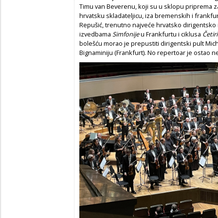
Timu van Beverenu, koji su u sklopu priprema 
hrvatsku skladateljicu, iza bremenskih i frankfur
Repušić, trenutno najveće hrvatsko dirigentsko i
izvedbama
Simfonije
u Frankfurtu i ciklusa
Četir
bolešću morao je prepustiti dirigentski pult M
Bignaminiju (Frankfurt). No repertoar je ostao 