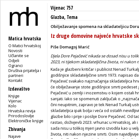
Vijenac 757
Glazba
,
Tema
Obilježavanje spomena na skladateljicu Dor
Iz druge domovine najveće hrvatske skl
Matica hrvatska
O Matici hrvatskoj
Piše Domagoj Marić
Novosti
Učlanite se
Djela Dore Pejačević nikada se dosad nisu u toliko
Odjeli
2023, ni tijekom skladateljičina života, ni nakon 
Ogranci
Kada je glazbeni kritičar i publicist Nenad Tur
Društva prijatelja i
godišnjice skladateljičine smrti 1973. napisao d
partneri
Kontakt
Pejačević svakako najznačajnija skladateljica hrv
će obilježavanje stote godišnjice smrti pedeset 
Izdavaštvo
Pejačević u zemlji i inozemstvu o kojem ostali 
Knjige
sanjati. Iako se spomenuti zaključak o „najznačaj
Vijenac
čini neupitnim, zapravo je tek Nenad Turkalj ustv
Kolo
skladateljica ipak bolja i veća od ostalih nevidljiv
Hrvatska revija
Prirodoslovlje
glazbe bilo i prije i poslije Dore Pejačević. Od 
Elektroničke knjige
rastao, doživjevši 2023. vrhunac u Hrvatskoj, ali 
sada nisu u tolikoj mjeri javno izvodila kao u velj
Zbivanja
života, niti nakon njezine smrti. Osim najvidljivi
Najave