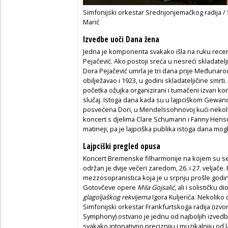
Simfonijski orkestar Srednjonjemačkog radija 
Marić
Izvedbe uoči Dana žena
Jedna je komponenta svakako išla na ruku rec
Pejačević. Ako postoji sreća u nesreći skladatelj
Dora Pejačević umrla je tri dana prije Međunarod
obilježavao i 1923, u godini skladateljičine smrti.
početka ožujka organizirani i tumačeni izvan ko
slučaj. Istoga dana kada su u lajpciškom Gewa
posvećena Dori, u Mendelssohnovoj kući nekolik
koncert s djelima Clare Schumann i Fanny Hense
matineji, pa je lajpciška publika istoga dana mogl
Lajpciški pregled opusa
Koncert Bremenske filharmonije na kojem su s
održan je dvije večeri zaredom, 26. i 27. veljače
mezzosopranistica koja je u srpnju prošle god
Gotovčeve opere
Mila Gojsalić
, ali i solističku
glagoljaškog rekvijema
Igora Kuljerića. Nekoliko 
Simfonijski orkestar Frankfurtskoga radija (izvo
Symphony) ostvario je jednu od najboljih izvedb
svakako intonativno precizniju i muzikalniju o