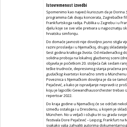
Istovremenost izvedbi
Spomenimo kao najveći kuriozum da je Dorina
programima čak dvaju koncerata, Zagrebačke fil
Frankfurtskoga radija. Publika u Zagrebu i u Fra
djelu koje se sve više pretvara u najpoznatiju s
hrvatsku simfoniju.
Do domaće javnosti nije dovoljno jasno stigla vi
razini proslavlja i u Njemačkoj, drugoj skladatelji
šest godina kratkoga života. Od mladenačkog do
solidna proboja na lokalnoj glazbenoj sceni (d
objavila je početkom 20. stoljeća čak sedam ran
teške trudnoće, depresivnog stanja praćena p
gudačkog kvarteta
i konačno smrti u Münchenu 
Poveznica s Njemačkom dovoljna je da se tamošnji
Pejačević, a kako je ispravljanje nepravdi iz pro
koju je lajpciški Gewandhausorchester trebao iz
repertoar 2022.
Do kraja godine u Njemačkoj će se održati neko
između ostaloga i u Dresdenu, u kojem je sklad
München. No u veljači i ožujku tri su grada sv
festivala Dore Pejačević – Leipzig, Frankfurt na M
svakako valja zahvaliti autorima dokumentarnog