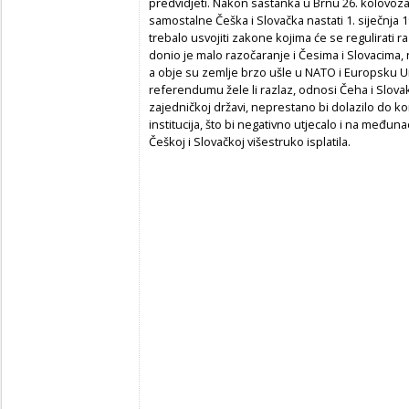
predvidjeti. Nakon sastanka u Brnu 26. kolovoza 
samostalne Češka i Slovačka nastati 1. siječnja 1
trebalo usvojiti zakone kojima će se regulirati 
donio je malo razočaranje i Česima i Slovacima
a obje su zemlje brzo ušle u NATO i Europsku Unij
referendumu žele li razlaz, odnosi Čeha i Slovaka
zajedničkoj državi, neprestano bi dolazilo do konf
institucija, što bi negativno utjecalo i na među
Češkoj i Slovačkoj višestruko isplatila.