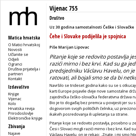
Vijenac 755
Društvo
Uz 30 godina samostalnosti Češke i Slovačke
Čehe i Slovake podijelila je spojnica
Matica hrvatska
O Matici hrvatskoj
Piše Marijan Lipovac
Novosti
Učlanite se
Pitanje koje se redovito postavlja jes
Odjeli
razići mirno i bez krvi. Kad su ga j
Ogranci
Društva prijatelja i
predsjedniku Václavu Havelu, on je r
partneri
ratovati, ali bojali smo se da bi net
Kontakt
Navršilo se trideset godina kako su se s otkucaj
Izdavaštvo
karti Europe pojavile dvije nove samostalne drž
Knjige
zajednička češko-slovačka federativna država na
Vijenac
Bio je to događaj bez premca u povijesti jer su s
Kolo
Hrvatska revija
dogovorom svojih političkih čelnika, uz preci
Prirodoslovlje
ikakvih posredovanja ili upletanja sa strane.
Elektroničke knjige
Pitanje koje se redovito postavlja, posebno u ze
Zbivanja
Česi i Slovaci mogli razići mirno i bez krvi. Ka
Najave
Václavu Havelu, on je rekao: „Znate, i mi smo htjel