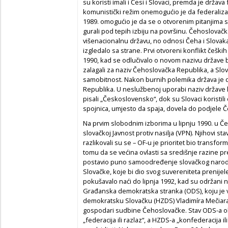
su koristi imali i Česi i Slovaci, premda je država
komunistički režim onemogućio je da federaliz
1989. omogućio je da se o otvorenim pitanjima s
gurali pod tepih izbiju na površinu. Čehoslovačk
višenacionalnu državu, no odnosi Čeha i Slovaka ip
izgledalo sa strane. Prvi otvoreni konflikt češki
1990, kad se odlučivalo o novom nazivu države 
zalagali za naziv Čehoslovačka Republika, a Slova
samobitnost. Nakon burnih polemika država je d
Republika. U neslužbenoj uporabi naziv države k
pisali „Československo“, dok su Slovaci koristil
spojnica, umjesto da spaja, dovela do podjele Č
Na prvim slobodnim izborima u lipnju 1990. u Če
slovačkoj Javnost protiv nasilja (VPN). Njihovi 
razlikovali su se – OF-u je prioritet bio transfor
tomu da se većina ovlasti sa središnje razine pr
postavio puno samoodređenje slovačkog naroda 
Slovačke, koje bi dio svog suvereniteta prenije
pokušavalo naći do lipnja 1992, kad su održani no
Građanska demokratska stranka (ODS), koju je vo
demokratsku Slovačku (HZDS) Vladimíra Mečiara. 
gospodari sudbine Čehoslovačke. Stav ODS-a ok
„federacija ili razlaz“, a HZDS-a „konfederacija i