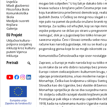
Izvješća
mogao biti ozlijeđen.“ U toj šali je dakako bilo i
Mladi glazbenici
krvava razlaza s brojčano jačim Česima prije sveg
Filozofska škola
koju karakterizira privrženost demokraciji, realiz
Komunikološka
škola
ljudskih života. U Češkoj se mnogi nisu slagali
Medijski susreti
nije palo na pamet da pokuša oružano braniti njez
Knjižara
teritorija. Za razliku od vrha JNA, koji se nije m
Galerija
vojske potpuno se držao po strani u pregovorim
EU Projekt
nemoguć, dok je u Jugoslaviji bio toliko krvav jer
savezna vojska. Česi i Slovaci između sebe nisu 
Uključiva kultura -
potpora socijalnoj
račune kao narodi Jugoslavije, niti su se ikad u p
inkluziji kroz kulturu
pogonskog goriva koje bi se moglo iskoristiti 
putem Vijenca
Inkluzija
Komunistička Čehoslovačka nije izvor nostalgije
Zapravo, u Europi je malo naroda koji su toliko m
su im takvi da se vrlo dobro razumiju bez prevo
Europi i istom civilizacijskom i kulturnom krugu, 
utjecaje protestantizma, a kao moderne nacije 
Monarhije, Češka kao kraljevina u sklopu Svetog 
Slovačka kao dio Ugarske, bez vlastite državnos
Monarhije spriječila je da se dva susjedna naro
19. stoljeću odlučili razvijati vlastiti književni 
Postojala je pak ideja o stvaranju zajedničke češ
1918, kada na ruševinama Austro-Ugarske nast