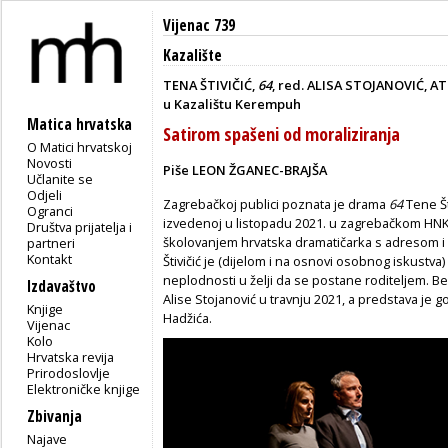
Vijenac 739
Kazalište
TENA ŠTIVIČIĆ,
64
, red. ALISA STOJANOVIĆ, ATE
u Kazalištu Kerempuh
Matica hrvatska
Satirom spašeni od moraliziranja
O Matici hrvatskoj
Novosti
Piše LEON ŽGANEC-BRAJŠA
Učlanite se
Odjeli
Zagrebačkoj publici poznata je drama
64
Tene Št
Ogranci
izvedenoj u listopadu 2021. u zagrebačkom HNK-u 
Društva prijatelja i
školovanjem hrvatska dramatičarka s adresom i k
partneri
Kontakt
Štivičić je (dijelom i na osnovi osobnog iskustv
neplodnosti u želji da se postane roditeljem. Be
Izdavaštvo
Alise Stojanović u travnju 2021, a predstava je g
Knjige
Hadžića.
Vijenac
Kolo
Hrvatska revija
Prirodoslovlje
Elektroničke knjige
Zbivanja
Najave