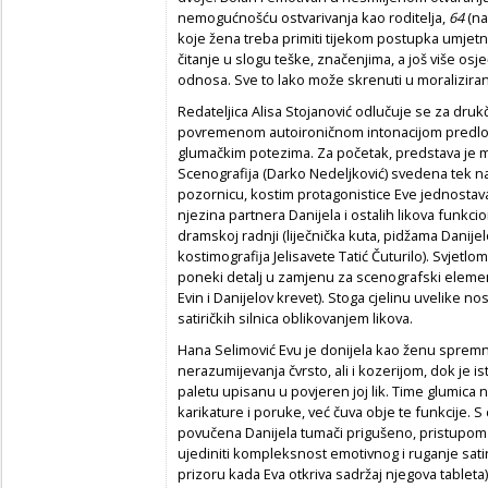
nemogućnošću ostvarivanja kao roditelja,
64
(na
koje žena treba primiti tijekom postupka umjetn
čitanje u slogu teške, značenjima, a još više osj
odnosa. Sve to lako može skrenuti u moraliziranje
Redateljica Alisa Stojanović odlučuje se za drukč
povremenom autoironičnom intonacijom predlošk
glumačkim potezima. Za početak, predstava je 
Scenografija (Darko Nedeljković) svedena tek n
pozornicu, kostim protagonistice Eve jednostavan
njezina partnera Danijela i ostalih likova funkci
dramskoj radnji (liječnička kuta, pidžama Danijelo
kostimografija Jelisavete Tatić Čuturilo). Svjetlo
poneki detalj u zamjenu za scenografski element
Evin i Danijelov krevet). Stoga cjelinu uvelike no
satiričkih silnica oblikovanjem likova.
Hana Selimović Evu je donijela kao ženu spremn
nerazumijevanja čvrsto, ali i kozerijom, dok je 
paletu upisanu u povjeren joj lik. Time glumica n
karikature i poruke, već čuva obje te funkcije. S
povučena Danijela tumači prigušeno, pristupom
ujediniti kompleksnost emotivnog i ruganje satiri
prizoru kada Eva otkriva sadržaj njegova tableta).