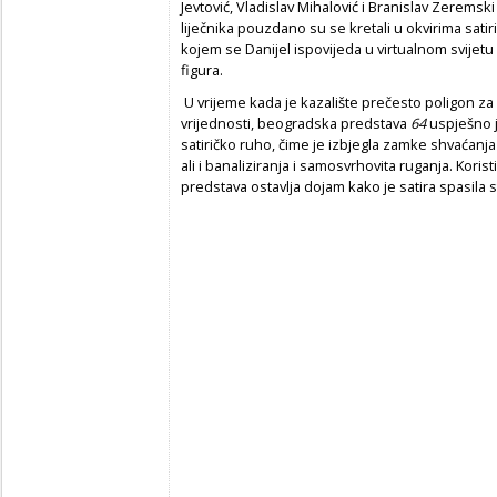
Jevtović, Vladislav Mihalović i Branislav Zeremski 
liječnika pouzdano su se kretali u okvirima sati
kojem se Danijel ispovijeda u virtualnom svijetu 
figura.
U vrijeme kada je kazalište prečesto poligon za 
vrijednosti, beogradska predstava
64
uspješno j
satiričko ruho, čime je izbjegla zamke shvaćanja 
ali i banaliziranja i samosvrhovita ruganja. Koristi
predstava ostavlja dojam kako je satira spasila s