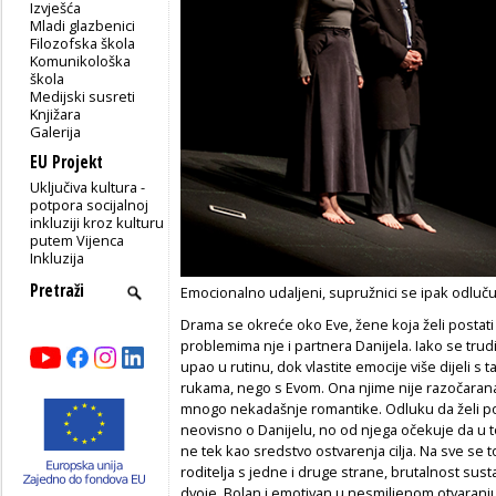
Izvješća
Mladi glazbenici
Filozofska škola
Komunikološka
škola
Medijski susreti
Knjižara
Galerija
EU Projekt
Uključiva kultura -
potpora socijalnoj
inkluziji kroz kulturu
putem Vijenca
Inkluzija
Emocionalno udaljeni, supružnici se ipak odluču
Drama se okreće oko Eve, žene koja želi postat
problemima nje i partnera Danijela. Iako se trudi
upao u rutinu, dok vlastite emocije više dijeli s 
rukama, nego s Evom. Ona njime nije razočarana,
mnogo nekadašnje romantike. Odluku da želi pos
neovisno o Danijelu, no od njega očekuje da u t
ne tek kao sredstvo ostvarenja cilja. Na sve se to
roditelja s jedne i druge strane, brutalnost susta
dvoje. Bolan i emotivan u nesmiljenom otvaranj