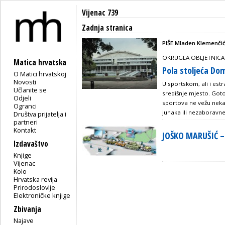
Vijenac 739
Zadnja stranica
PIŠE Mladen Klemenči
OKRUGLA OBLJETNICA
Matica hrvatska
Pola stoljeća Do
O Matici hrvatskoj
Novosti
U sportskom, ali i es
Učlanite se
središnje mjesto. Go
Odjeli
sportova ne vežu neka 
Ogranci
junaka ili nezaboravn
Društva prijatelja i
partneri
Kontakt
JOŠKO MARUŠIĆ –
Izdavaštvo
Knjige
Vijenac
Kolo
Hrvatska revija
Prirodoslovlje
Elektroničke knjige
Zbivanja
Najave