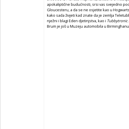
apokaliptične budućnosti, srsi vas svejedno pod
Gloucesteru, a da se ne osjetite kao u Hogwartsu
kako sada živjeti kad znate da je zemlja Teletubbyj
nježni i blagi Eden djetinjstva, kao i
Tubbytronic
Brum je još u Muzeju automobila u Birminghanu