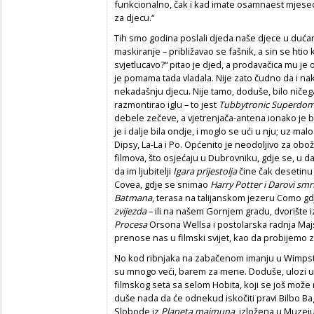
funkcionalno, čak i kad imate osamnaest mjeseci
za djecu.“
Tih smo godina poslali djeda naše djece u dućan 
maskiranje – približavao se fašnik, a sin se htio k
svjetlucavo?“ pitao je djed, a prodavačica mu je 
je pomama tada vladala. Nije zato čudno da i na
nekadašnju djecu. Nije tamo, doduše, bilo niče
razmontirao iglu – to jest
Tubbytronic Superdo
debele zečeve, a vjetrenjača-antena ionako je bil
je i dalje bila ondje, i moglo se ući u nju; uz ma
Dipsy, La-La i Po. Općenito je neodoljivo za obo
filmova, što osjećaju u Dubrovniku, gdje se, u d
da im ljubitelji
Igara prijestolja
čine čak desetinu 
Covea, gdje se snimao
Harry Potter i Darovi smr
Batmana
, terasa na talijanskom jezeru Como gd
zvijezda
– ili na našem Gornjem gradu, dvorište i
Procesa
Orsona Wellsa i postolarska radnja Maj
prenose nas u filmski svijet, kao da probijemo za
No kod ribnjaka na zabačenom imanju u Wimpst
su mnogo veći, barem za mene. Doduše, ulozi u fi
filmskog seta sa selom Hobita, koji se još mož
duše nada da će odnekud iskočiti pravi Bilbo Ba
Slobode iz
Planeta majmuna
, izložena u Muzej