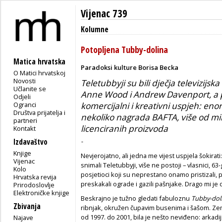
Vijenac 739
Kolumne
Potopljena Tubby-dolina
Matica hrvatska
Paradoksi kulture Borisa Becka
O Matici hrvatskoj
Novosti
Teletubbyji su bili dječja televizijska
Učlanite se
Anne Wood i Andrew Davenport, a po
Odjeli
Ogranci
komercijalni i kreativni uspjeh: eno
Društva prijatelja i
nekoliko nagrada BAFTA, više od mil
partneri
licenciranih proizvoda
Kontakt
Izdavaštvo
-
Knjige
Nevjerojatno, ali jedna me vijest uspjela šokirat
Vijenac
snimali Teletubbyji, više ne postoji – vlasnici, 
Kolo
posjetioci koji su neprestano onamo pristizali, 
Hrvatska revija
preskakali ograde i gazili pašnjake. Drago mi je 
Prirodoslovlje
Elektroničke knjige
Beskrajno je tužno gledati fabuloznu
Tubby-dol
Zbivanja
ribnjak, okružen čupavim busenima i šašom. Zeml
od 1997. do 2001, bila je nešto neviđeno: arkadi
Najave