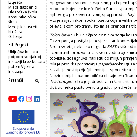
Izvješća
njegovanom tratinom s cvijećem, po kojem hopšu
Mladi glazbenici
nebo po kojem se kreće Beba-Sunce, vjetrenjača-
Filozofska škola
njihov iglu prekriven travom, spoj prirode i
high
Komunikološka
– to je svijet nakon apokalipse, u kojem velike b
škola
televizijskom programu što im se prenosi na trbu
Medijski susreti
Knjižara
Teletubbyji
su bili dječja televizijska serija ko
Galerija
Davenport, a postigla je nevjerojatan komercijal
EU Projekt
širom svijeta, nekoliko nagrada
BAFTA
, više od 
Uključiva kultura -
licenciranih proizvoda; čak se i uvodna pjesmica
potpora socijalnoj
top-liste, dosegnuvši nakladu od milijun primje
inkluziji kroz kulturu
bila je pionirka promicanja
paperback-
knjiga za 
putem Vijenca
razvila je novi tip dječjih emisija – spora ritma
Inkluzija
Njezin serijal o automobilčiću oldtajmeru Brum
Teletubbyjima
, bio je jednostavan i šarmantan: 
doživio neku pustolovinu u gradu, i predvečer se