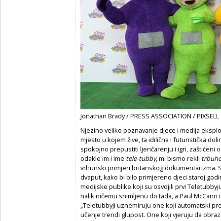
Jonathan Brady / PRESS ASSOCIATION / PIXSELL
Njezino veliko poznavanje djece i medija eksplo
mjesto u kojem žive, ta idilična i futuristička dol
spokojno prepustiti ljenčarenju i igri, zaštićeni 
odakle im i ime
tele-tubby
, mi bismo rekli
trbuho
vrhunski primjeri britanskog dokumentarizma. Sv
dvaput, kako bi bilo primjereno djeci staroj g
medijske publike koji su osvojili prvi Teletubbyji. 
nalik ničemu snimljenu do tada, a Paul McCann 
„Teletubbyji uznemiruju one koji automatski pret
učenje trendi glupost. One koji vjeruju da obrazo