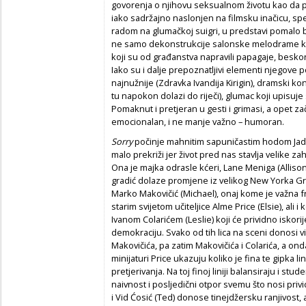
govorenja o njihovu seksualnom životu kao da pi
iako sadržajno naslonjen na filmsku inačicu, spec
radom na glumačkoj suigri, u predstavi pomalo 
ne samo dekonstrukcije salonske melodrame kao 
koji su od građanstva napravili papagaje, beskon
Iako su i dalje prepoznatljivi elementi njegove 
najnužnije (Zdravka Ivandija Kirigin), dramski kon
tu napokon dolazi do riječi), glumac koji upisuje
Pomaknut i pretjeran u gesti i grimasi, a opet zač
emocionalan, i ne manje važno – humoran.
Sorry
počinje mahnitim sapuničastim hodom Jadr
malo prekriži jer život pred nas stavlja velike za
Ona je majka odrasle kćeri, Lane Meniga (Allison)
gradić dolaze promjene iz velikog New Yorka Gra
Marko Makovičić (Michael), onaj kome je važna f
starim svijetom učiteljice Alme Price (Elsie), al
Ivanom Colarićem (Leslie) koji će prividno iskorije
demokraciju. Svako od tih lica na sceni donosi v
Makovičića, pa zatim Makovičića i Colarića, a on
minijaturi Price ukazuju koliko je fina te gipka l
pretjerivanja. Na toj finoj liniji balansiraju i st
naivnost i posljedični otpor svemu što nosi priv
i Vid Ćosić (Ted) donose tinejdžersku ranjivost, al