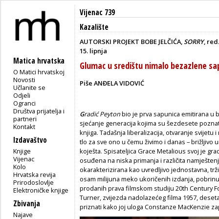
Vijenac 739
Kazalište
AUTORSKI PROJEKT BOBE JELČIĆA,
SORRY
, re
15. lipnja
Matica hrvatska
Glumac u središtu nimalo bezazlene sa
O Matici hrvatskoj
Novosti
Piše ANĐELA VIDOVIĆ
Učlanite se
Odjeli
Ogranci
Društva prijatelja i
G
radić Peyton
bio je prva sapunica emitirana u b
partneri
sjećanje generacija kojima su šezdesete poznate 
Kontakt
knjiga. Tadašnja liberalizacija, otvaranje svijetu
Izdavaštvo
tlo za sve ono u čemu živimo i danas – brižljivo
Knjige
koješta. Spisateljica Grace Metalious svoj je gra
Vijenac
osuđena na niska primanja i različita namještenja.
Kolo
okarakterizirana kao uvredljivo jednostavna, trži
Hrvatska revija
osam milijuna meko ukoričenih izdanja, pobrinulo
Prirodoslovlje
prodanih prava filmskom studiju 20th Century Fox
Elektroničke knjige
Turner, zvijezda nadolazećeg filma 1957, dese
Zbivanja
priznati kako joj uloga Constanze MacKenzie zap
Najave