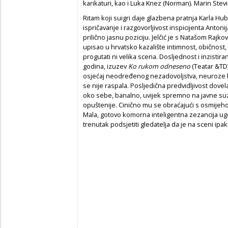
karikaturi, kao i Luka Knez (Norman). Marin Stev
Ritam koji suigri daje glazbena pratnja Karla H
ispričavanje i razgovorljivost inspicijenta Antonij
prilično jasnu poziciju. Jelčić je s Natašom Rajko
upisao u hrvatsko kazalište intimnost, običnost,
progutati ni velika scena. Dosljednost i inzistir
godina, izuzev
Ko rukom odneseno
(Teatar &TD)
osjećaj neodređenog nezadovoljstva, neuroze koj
se nije raspala. Posljedična predvidljivost dove
oko sebe, banalno, uvijek spremno na javne suze
opuštenije. Cinično mu se obraćajući s osmijehom 
Mala, gotovo komorna inteligentna zezancija u
trenutak podsjetiti gledatelja da je na sceni ipak