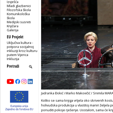
Izvješća
Mladi glazbenici
Filozofska škola
Komunikološka
škola
Medijski susreti
Knjižara
Galerija
EU Projekt
Uključiva kultura -
potpora socijalnoj
inkluziji kroz kulturu
putem Vijenca
Inkluzija
Jadranka Đokić i Marko Makovičić / Snimila MARA
Koliko se sama knjiga vrtjela oko skrivenih kostu
holivudska produkcija u vlastitoj maniri željela p
ponuditi pokoje rješenje. Uostalom, sama će knj