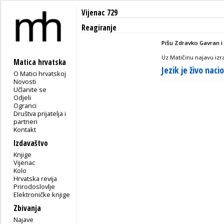
Vijenac 729
Reagiranje
Pišu Zdravko Gavran i
Uz Matičinu najavu iz
Matica hrvatska
Jezik je živo naci
O Matici hrvatskoj
Novosti
Učlanite se
Odjeli
Ogranci
Društva prijatelja i
partneri
Kontakt
Izdavaštvo
Knjige
Vijenac
Kolo
Hrvatska revija
Prirodoslovlje
Elektroničke knjige
Zbivanja
Najave