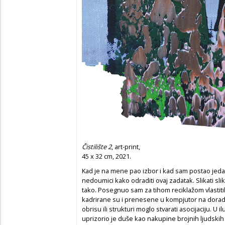
Čistilište 2
, art-print,
45 x 32 cm, 2021.
Kad je na mene pao izbor i kad sam postao jed
nedoumici kako odraditi ovaj zadatak. Slikati slike
tako. Posegnuo sam za tihom reciklažom vlastit
kadrirane su i prenesene u kompjutor na doradu.
obrisu ili strukturi moglo stvarati asocijaciju. U i
uprizorio je duše kao nakupine brojnih ljudskih