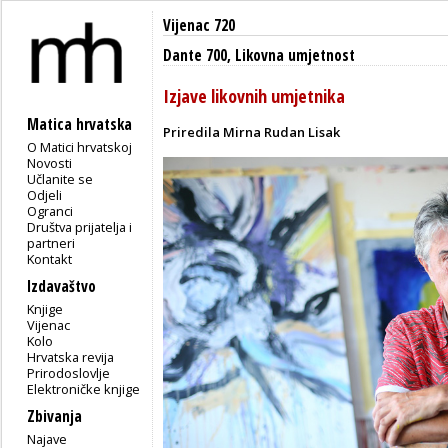
Vijenac 720
Dante 700
,
Likovna umjetnost
Izjave likovnih umjetnika
Matica hrvatska
Priredila Mirna Rudan Lisak
O Matici hrvatskoj
Novosti
Učlanite se
Odjeli
Ogranci
Društva prijatelja i
partneri
Kontakt
Izdavaštvo
Knjige
Vijenac
Kolo
Hrvatska revija
Prirodoslovlje
Elektroničke knjige
Zbivanja
Najave