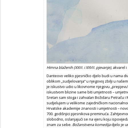
Himna blaženih (XXIII. i XXVII. pjevanje),
akvarel i
Danteovo veliko pjesničko djelo budi u nama div
oblikom „sudjelovanja“ u njegovoj zbilji u naš
je iskustvo udio u likovnome njegovu „prepjevu“
iskustvom blizine same biti umjetnosti – umjetnos
Sretan sam stoga i zahvalan Božidaru Petraču i 
sudjelujem u velikome zajedničkom nacionalnom
Hrvatske akademije znanosti i umjetnosti – no
700. godišnjici pjesnikova preminuća. Zahtjevno
slobodno, oslanjajući se na vjeru koju ispovijed
znam za sebe.
Božanstvena komedija
djelo je um