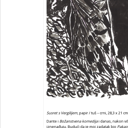
Susret s Vergilijem
, papir / tuš – crni, 28,3 x 21 c
Dante i
Božanstvena ko­medija
i danas, nakon vi
iznenađuju. Budući da je moj zadatak bio
Pakao