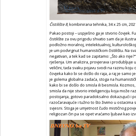
Čistilište 8
, kombinirana tehnika, 34 x 25 cm, 202
Pakao postoji – uspješno ga je stvorio čovjek. Fu
čistilište za ovu prigodu shvatio sam da je ilustrac
podložno moralnoj, intelektualnoj, kulturološkoj i
je um podvrgnut humanističkom čistilištu. Na sva
negativan, a tek kad se zapitamo: „Što ako nije?
rješenja. Um analizira, provjerava i produbljuje uz
veličini, tada svaku pojavu svodi na razinu koju ona
čovjeka kako bi se došlo do raja, a raj je samo j
je golema globalna zadaća, stoga na humanističkoj 
kako bi se došlo do smisla ili besmisla. Kozmos
smisla da nije stvorio inteligenciju koja može raz
postojanja, gotovo paradoksalno dokazujući i p
razočaravajuće i tužno to što živimo u ostacima svi
svjesni. Stoga je umjetnost čudo mističnog povjer
religiozan čin pa se opet vraćamo ljubavi kao i