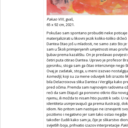
Pakao VIII
, gvaš,
65 x 92 cm, 2021.
Pokušao sam spontano pro­buditi neke poticaje koj
materijalizirati u likovni jezik koliko-toliko drže
Dantea čitao još u mladosti, ne samo zato što je 
sam u Školi primijenjenih umjetnosti imao profes
ljubav prema kazalištu. On je predavao povijest
četiri puta citirao Dantea. Upravo je profesor Br
pjesniku, stoga sam ga čitao intenzivnije nego š
Ovaj je zadatak, stoga, u meni izazvao nostalgi
komediji
, koji su za mene oduvijek bili izrazito 
bila Delacroixova slika Dantea i Vergilija kako pr
pred očima. Premda sam najnovijim radovima oži
reći da sam čitajući ga ponovno otkrio išta no
njemu, ili možda to nisam htio pustiti k sebi. U 
identiteta usmjeravajući ga prema ilustraciji, do
idiom. No pritom sam nastojao ne iznevjeriti svoj
pozitivno i negativno jer sam tako ostao negdje n
također čudili kako sam ja, čije je slikarstvo dio
svijetlih boja, prihvatio izazov interpretacije
Pakl