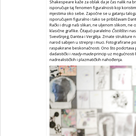
Shakespeare kaže za oblak da je čas nalik na bro
isporučuje taj fenomen figuralnosti koji koristim
mjestima oko sebe. Započne se u gatanju taloga
isporučujem figuralno i tako se približavam Dan
Rački i drugi naši slikari, ne uljenom slikom, ne
klasične grafike. Čitajući paralelno
Čistilište
i nas
Svevišnjeg, Dantea i Vergilija. Zrnate struktu
narod sabijen u strepnji i muci. Fotografirane po
raspakirane beskonačnosti. Ono što podcrtava 
dadaistički i
ready-made
-princip uz mogućnosti 
nadrealističkih i plazmatičkih nahođenja.