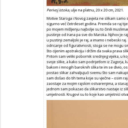
Perivoj istoka,
ulje na platnu, 20 x 20 cm, 2021.
Motive Staroga i Novog zavjeta ne slikam samo sa
sigurno već četrdeset godina. Premda se raj tijek
po mojem mišljenju najbolje su to činili muslim
pustinje od Irana pa sve do Maroka. Njihov je raj 
u pustinji zemaljski je raj, a imamo i nebeski ra
odricanje od figurativnosti, stoga se ne mogu s
što cijenim apstrakciju i držim da svaka prava sl
Pritom sam veliki pobornik srednjeg vijeka, u 
svoje slike, a kako sam podrijetlom iz Zagorja,
bakom i mnogih baroknih slika te im se divio, 
postao slikar zahvaljujući svemu što sam nakup
sam došao do tih tema koje su vječne – osim raja
zaostaje za mojim rajskim ostvarenjima, a stasaj
jednom sam pokazao da slikarstvo nastaje iz slik
umjetnosti. Krugovi su to koje kao umjetnici ot