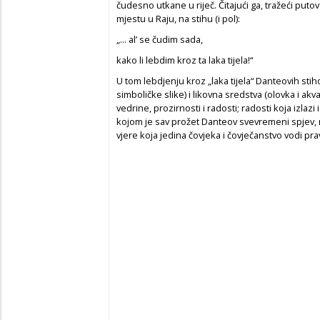
čudesno utkane u riječ. Čitajući ga, tražeći put
mjestu u Raju, na stihu (i pol):
„... al’ se čudim sada,
kako li lebdim kroz ta laka tijela!“
U tom lebdjenju kroz „laka tijela“ Danteovih sti
simboličke slike) i likovna sredstva (olovka i ak
vedrine, prozirnosti i radosti; radosti koja izlazi i
kojom je sav prožet Danteov svevremeni spjev, 
vjere koja jedina čovjeka i čovječanstvo vodi pr