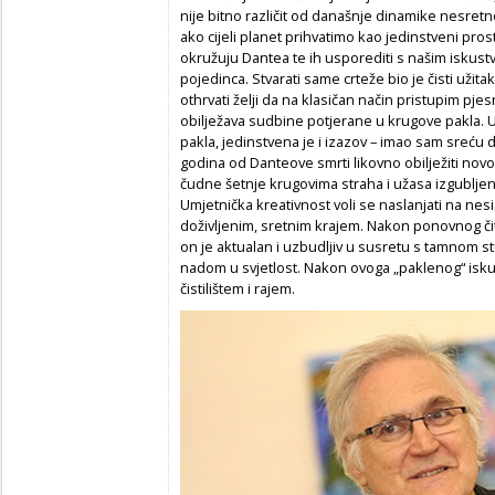
nije bitno različit od današnje dinamike nesretn
ako cijeli planet prihvatimo kao jedinstveni pros
okružuju Dantea te ih usporediti s našim iskus
pojedinca. Stvarati same crteže bio je čisti užita
othrvati želji da na klasičan način pristupim p
obilježava sudbine potjerane u krugove pakla. 
pakla, jedinstvena je i izazov – imao sam sreć
godina od Danteove smrti likovno obilježiti novo 
čudne šetnje krugovima straha i užasa izgubljeni
Umjetnička kreativnost voli se naslanjati na nes
doživljenim, sretnim krajem. Nakon ponovnog č
on je aktualan i uzbudljiv u susretu s tamnom 
nadom u svjetlost. Nakon ovoga „paklenog“ isku
čistilištem i rajem.